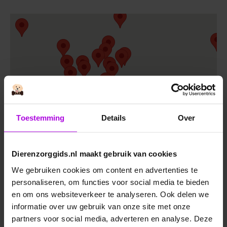
Toestemming
Details
Over
DIERENKLINIEK AMSTERDAM -
Dierenzorggids.nl maakt gebruik van cookies
LOCATIE FREDERIK
We gebruiken cookies om content en advertenties te
HENDRIKSTRAAT
personaliseren, om functies voor social media te bieden
Frederik Hendrikstraat 65, 1052 HL
en om ons websiteverkeer te analyseren. Ook delen we
Amsterdam
informatie over uw gebruik van onze site met onze
partners voor social media, adverteren en analyse. Deze
Afspraak maken
Naar de website