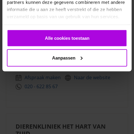
partners kunnen deze gegevens combineren met andere
020 - 682 68 19
informatie die u aan ze heeft verstrekt of die ze hebben
verzameld op basis van uw gebruik van hun services.
Alle cookies toestaan
CARESSA DIERENKLINIEK 76
AMSTERDAM
Aanpassen
Plantage Middenlaan 76, 1018 DJ Amsterdam
Afspraak maken
Naar de website
020 - 622 85 67
DIERENKLINIEK HET HART VAN
ZUID