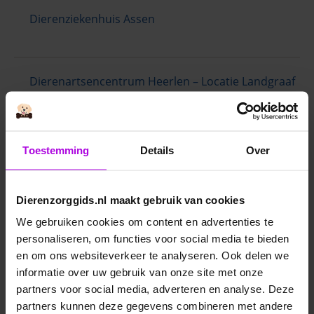
Dierenziekenhuis Assen
Dierenartsencentrum Heerlen – Locatie Landgraaf
Dierenartsencentrum Heerlen – Hoofdlocatie
Toestemming
Details
Over
Heerlen
Dierenzorggids.nl maakt gebruik van cookies
Dierenkliniek Billiton
We gebruiken cookies om content en advertenties te
personaliseren, om functies voor social media te bieden
en om ons websiteverkeer te analyseren. Ook delen we
informatie over uw gebruik van onze site met onze
Diergezondheidscentrum Nicolaï
partners voor social media, adverteren en analyse. Deze
partners kunnen deze gegevens combineren met andere