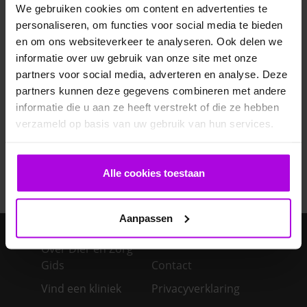
Veelgestelde vragen
We gebruiken cookies om content en advertenties te
personaliseren, om functies voor social media te bieden
Ontwormen pup
en om ons websiteverkeer te analyseren. Ook delen we
informatie over uw gebruik van onze site met onze
partners voor social media, adverteren en analyse. Deze
Bloedonderzoek bij hond en kat
partners kunnen deze gegevens combineren met andere
informatie die u aan ze heeft verstrekt of die ze hebben
Je cavia verzorgen
verzameld op basis van uw gebruik van hun services.
Een konijn in huis – advies over de verzorging
Alle cookies toestaan
Aanpassen
Over Dier en Zorg
Gids
Contact
Vind een kliniek
Privacyverklaring