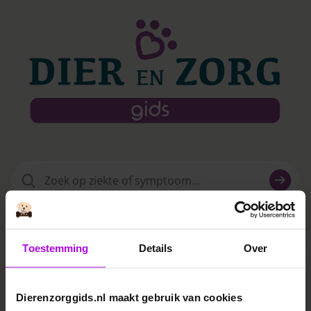
Zoeken
naar:
Toestemming
Details
Over
Dierenkliniek Kwint
Dierenzorggids.nl maakt gebruik van cookies