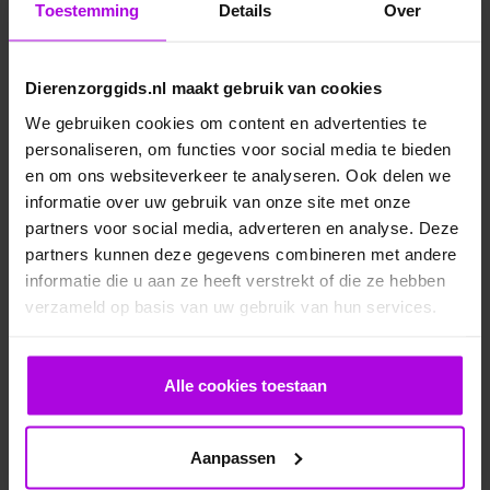
Toestemming
Details
Over
Dierenzorggids.nl maakt gebruik van cookies
We gebruiken cookies om content en advertenties te
personaliseren, om functies voor social media te bieden
en om ons websiteverkeer te analyseren. Ook delen we
informatie over uw gebruik van onze site met onze
Veelgestelde vragen
partners voor social media, adverteren en analyse. Deze
partners kunnen deze gegevens combineren met andere
Ontwormen pup
informatie die u aan ze heeft verstrekt of die ze hebben
verzameld op basis van uw gebruik van hun services.
Bloedonderzoek bij hond en kat
Alle cookies toestaan
Je cavia verzorgen
Aanpassen
Een konijn in huis – advies over de verzorging