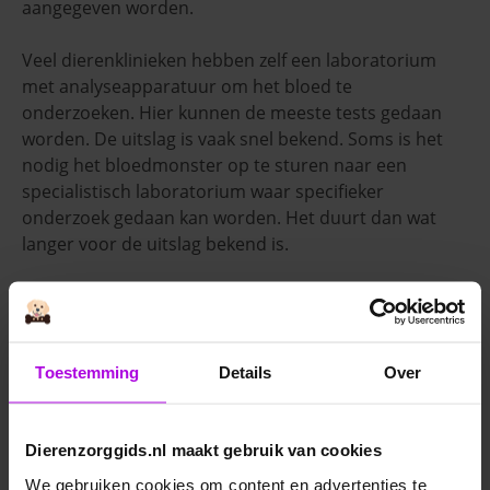
aangegeven worden.
Veel dierenklinieken hebben zelf een laboratorium
met analyseapparatuur om het bloed te
onderzoeken. Hier kunnen de meeste tests gedaan
worden. De uitslag is vaak snel bekend. Soms is het
nodig het bloedmonster op te sturen naar een
specialistisch laboratorium waar specifieker
onderzoek gedaan kan worden. Het duurt dan wat
langer voor de uitslag bekend is.
Toestemming
Details
Over
Dierenzorggids.nl maakt gebruik van cookies
We gebruiken cookies om content en advertenties te