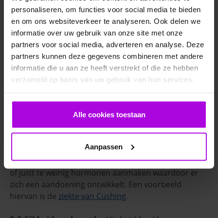
personaliseren, om functies voor social media te bieden
en om ons websiteverkeer te analyseren. Ook delen we
informatie over uw gebruik van onze site met onze
partners voor social media, adverteren en analyse. Deze
partners kunnen deze gegevens combineren met andere
Soorten bloedonderzoek
informatie die u aan ze heeft verstrekt of die ze hebben
Er zijn zeer veel verschillende soorten
verzameld op basis van uw gebruik van hun services.
bloedonderzoek. Welke er gekozen wordt is
afhankelijk van wat er geanalyseerd moet worden. Dit
zijn enkele soorten:
Alle cookies toestaan
Endocrinologie
– Wanneer er onderzoek gedaan
Aanpassen
wordt naar hormonen en stofwisseling noemen we
dit endocrinologie. Sommige organen kunnen te veel
of juist te weinig hormonen aanmaken waardoor er
zich een aandoening ontwikkelt. Een voorbeeld
hiervan is de
ziekte van Cushing
.