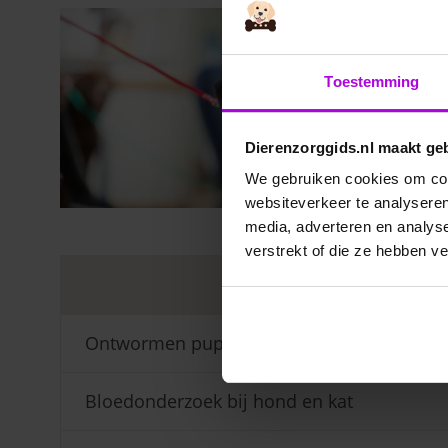
Toestemming
Dierenzorggids.nl maakt ge
We gebruiken cookies om cont
websiteverkeer te analyseren
media, adverteren en analys
verstrekt of die ze hebben v
Veelgest
Ontwormen pup
Bloedonderzoek bij hond en kat