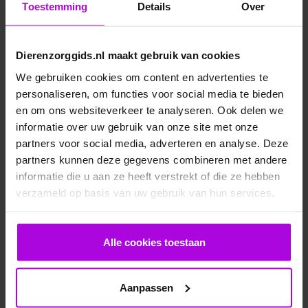
Toestemming
Details
Over
Dierenzorggids.nl maakt gebruik van cookies
We gebruiken cookies om content en advertenties te
personaliseren, om functies voor social media te bieden
en om ons websiteverkeer te analyseren. Ook delen we
informatie over uw gebruik van onze site met onze
Veelgestelde vragen
partners voor social media, adverteren en analyse. Deze
partners kunnen deze gegevens combineren met andere
Ontwormen pup
informatie die u aan ze heeft verstrekt of die ze hebben
verzameld op basis van uw gebruik van hun services.
Bloedonderzoek bij hond en kat
Alle cookies toestaan
Je cavia verzorgen
Aanpassen
Een konijn in huis – advies over de verzorging