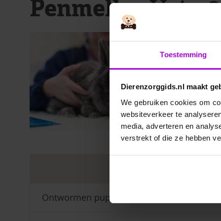
PenmellynVets-8
Toestemming
Dierenzorggids.nl maakt ge
We gebruiken cookies om cont
websiteverkeer te analyseren
media, adverteren en analys
verstrekt of die ze hebben v
Veelgest
Ontwormen pup