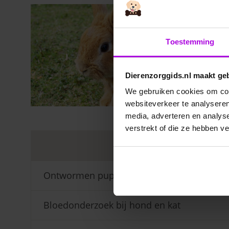
Toestemming
Dierenzorggids.nl maakt ge
We gebruiken cookies om cont
websiteverkeer te analyseren
media, adverteren en analys
verstrekt of die ze hebben v
Veelgest
Ontwormen pup
Bloedonderzoek bij hond en kat