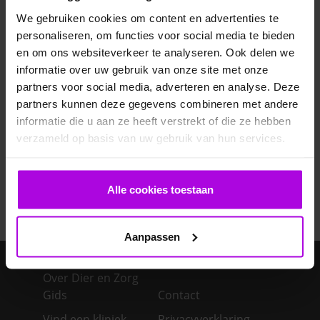
Veelgestelde vragen
We gebruiken cookies om content en advertenties te
personaliseren, om functies voor social media te bieden
en om ons websiteverkeer te analyseren. Ook delen we
Ontwormen pup
informatie over uw gebruik van onze site met onze
partners voor social media, adverteren en analyse. Deze
Bloedonderzoek bij hond en kat
partners kunnen deze gegevens combineren met andere
informatie die u aan ze heeft verstrekt of die ze hebben
Je cavia verzorgen
verzameld op basis van uw gebruik van hun services.
Een konijn in huis – advies over de verzorging
Alle cookies toestaan
Aanpassen
Over Dier en Zorg
Gids
Contact
Vind een kliniek
Privacyverklaring