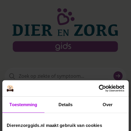
Zoeken
naar:
Toestemming
Details
Over
Dier & Arts Goes
Dierenzorggids.nl maakt gebruik van cookies