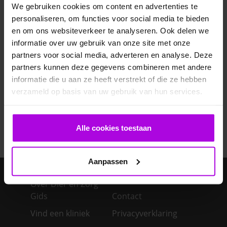
Veelgestelde vragen
We gebruiken cookies om content en advertenties te
personaliseren, om functies voor social media te bieden
Ontwormen pup
en om ons websiteverkeer te analyseren. Ook delen we
informatie over uw gebruik van onze site met onze
partners voor social media, adverteren en analyse. Deze
Bloedonderzoek bij hond en kat
partners kunnen deze gegevens combineren met andere
informatie die u aan ze heeft verstrekt of die ze hebben
Je cavia verzorgen
verzameld op basis van uw gebruik van hun services.
Een konijn in huis – advies over de verzorging
Alle cookies toestaan
Aanpassen
Over Dier en Zorg
Gids
Contact
Vind een kliniek
Privacyverklaring