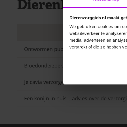
Dierenkliniek A
Dierenzorggids.nl maakt ge
We gebruiken cookies om cont
Veelgest
websiteverkeer te analyseren
media, adverteren en analys
verstrekt of die ze hebben v
Ontwormen pup
Bloedonderzoek bij hond en kat
Je cavia verzorgen
Een konijn in huis – advies over de verzorg