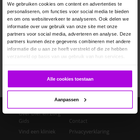
Veelgestelde vragen
We gebruiken cookies om content en advertenties te
personaliseren, om functies voor social media te bieden
Ontwormen pup
en om ons websiteverkeer te analyseren. Ook delen we
informatie over uw gebruik van onze site met onze
partners voor social media, adverteren en analyse. Deze
Bloedonderzoek bij hond en kat
partners kunnen deze gegevens combineren met andere
informatie die u aan ze heeft verstrekt of die ze hebben
Je cavia verzorgen
verzameld op basis van uw gebruik van hun services.
Een konijn in huis – advies over de verzorging
Alle cookies toestaan
Aanpassen
Over Dier en Zorg
Gids
Contact
Vind een kliniek
Privacyverklaring