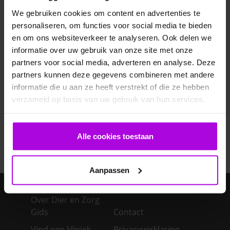
Veelgestelde vragen
We gebruiken cookies om content en advertenties te
personaliseren, om functies voor social media te bieden
en om ons websiteverkeer te analyseren. Ook delen we
Ontwormen pup
informatie over uw gebruik van onze site met onze
partners voor social media, adverteren en analyse. Deze
Bloedonderzoek bij hond en kat
partners kunnen deze gegevens combineren met andere
informatie die u aan ze heeft verstrekt of die ze hebben
Je cavia verzorgen
verzameld op basis van uw gebruik van hun services.
Een konijn in huis – advies over de verzorging
Alle cookies toestaan
Aanpassen
Over Dier en Zorg
Gids
Contact
Vind een kliniek
Privacyverklaring