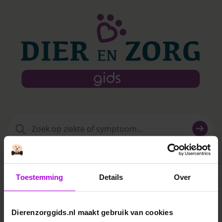
Zoeken
naar:
Toestemming
Details
Over
Dierenkliniek Rosmalen Centrum
Dierenzorggids.nl maakt gebruik van cookies