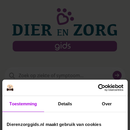
Zoeken
naar:
Toestemming
Details
Over
Dierenkliniek Wulven
Dierenzorggids.nl maakt gebruik van cookies