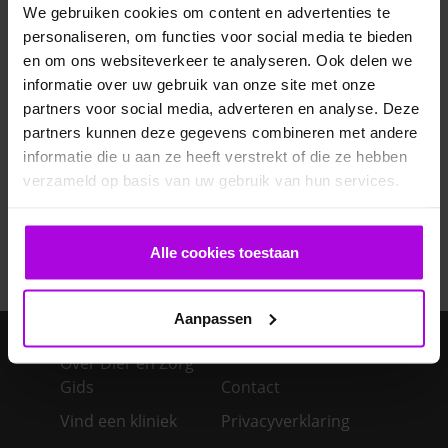
Veelgestelde vragen
We gebruiken cookies om content en advertenties te
personaliseren, om functies voor social media te bieden
Ontwormen pup
en om ons websiteverkeer te analyseren. Ook delen we
informatie over uw gebruik van onze site met onze
partners voor social media, adverteren en analyse. Deze
Bloedonderzoek bij hond en kat
partners kunnen deze gegevens combineren met andere
informatie die u aan ze heeft verstrekt of die ze hebben
Je cavia verzorgen
verzameld op basis van uw gebruik van hun services.
Een konijn in huis – advies over de verzorging
Alle cookies toestaan
Aanpassen
Over Dier en Zorg
Gids
Contact
Vind een kliniek
Privacyverklaring