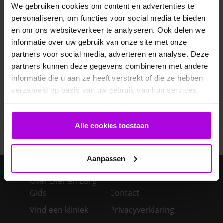
Veelgestelde vragen
We gebruiken cookies om content en advertenties te
personaliseren, om functies voor social media te bieden
Ontwormen pup
en om ons websiteverkeer te analyseren. Ook delen we
informatie over uw gebruik van onze site met onze
partners voor social media, adverteren en analyse. Deze
Bloedonderzoek bij hond en kat
partners kunnen deze gegevens combineren met andere
informatie die u aan ze heeft verstrekt of die ze hebben
Je cavia verzorgen
verzameld op basis van uw gebruik van hun services.
Een konijn in huis – advies over de verzorging
Alle cookies toestaan
Aanpassen
Over Dier en Zorg
Gids
Contact
Vind een kliniek
Privacyverklaring