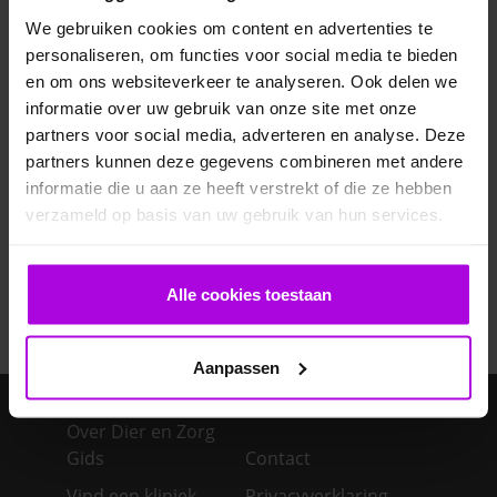
Veelgestelde vragen
We gebruiken cookies om content en advertenties te
personaliseren, om functies voor social media te bieden
en om ons websiteverkeer te analyseren. Ook delen we
Ontwormen pup
informatie over uw gebruik van onze site met onze
partners voor social media, adverteren en analyse. Deze
Bloedonderzoek bij hond en kat
partners kunnen deze gegevens combineren met andere
informatie die u aan ze heeft verstrekt of die ze hebben
Je cavia verzorgen
verzameld op basis van uw gebruik van hun services.
Een konijn in huis – advies over de verzorging
Alle cookies toestaan
Aanpassen
Over Dier en Zorg
Gids
Contact
Vind een kliniek
Privacyverklaring