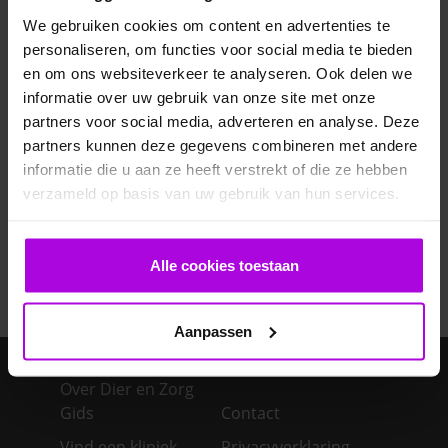
Veelgestelde vragen
We gebruiken cookies om content en advertenties te
personaliseren, om functies voor social media te bieden
en om ons websiteverkeer te analyseren. Ook delen we
Ontwormen pup
informatie over uw gebruik van onze site met onze
partners voor social media, adverteren en analyse. Deze
Bloedonderzoek bij hond en kat
partners kunnen deze gegevens combineren met andere
informatie die u aan ze heeft verstrekt of die ze hebben
Je cavia verzorgen
verzameld op basis van uw gebruik van hun services.
Een konijn in huis – advies over de verzorging
Alle cookies toestaan
Aanpassen
Over Dier en Zorg
Gids
Contact
Vind een kliniek
Privacyverklaring