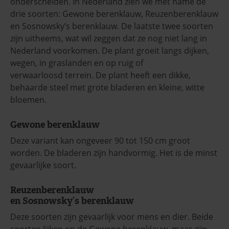
onderscheiden. In Nederland zien we met name de
drie soorten: Gewone berenklauw, Reuzenberenklauw
en Sosnowsky’s berenklauw. De laatste twee soorten
zijn uitheems, wat wil zeggen dat ze nog niet lang in
Nederland voorkomen. De plant groeit langs dijken,
wegen, in graslanden en op ruig of
verwaarloosd terrein. De plant heeft een dikke,
behaarde steel met grote bladeren en kleine, witte
bloemen.
Gewone berenklauw
Deze variant kan ongeveer 90 tot 150 cm groot
worden. De bladeren zijn handvormig. Het is de minst
gevaarlijke soort.
Reuzenberenklauw
en Sosnowsky’s berenklauw
Deze soorten zijn gevaarlijk voor mens en dier. Beide
soorten lijken op de Gewone berenklauw, maar zijn