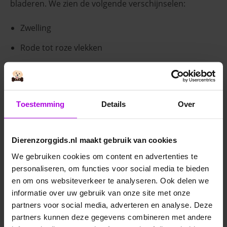
bladeren. We zien de volgende verschijnselen:
Zwelling
Rode tot roze vlekken
Bulten
(Brand)blaren
Toestemming
Details
Over
In ernstige gevallen wonden of beschadigde huid
De hond heeft meestal geen jeuk.
Dierenzorggids.nl maakt gebruik van cookies
We gebruiken cookies om content en advertenties te
Diagnose
personaliseren, om functies voor social media te bieden
Mocht je de bovenstaande symptomen bij je hond
en om ons websiteverkeer te analyseren. Ook delen we
zien, ga dan direct naar de dierenarts. De symptomen
informatie over uw gebruik van onze site met onze
kunnen veel lijken op een overgevoeligheidsreactie
partners voor social media, adverteren en analyse. Deze
voor een
insectenbeet
. De dierenarts kan meestal wel
partners kunnen deze gegevens combineren met andere
de diagnose stellen of het gaat om aanraking met