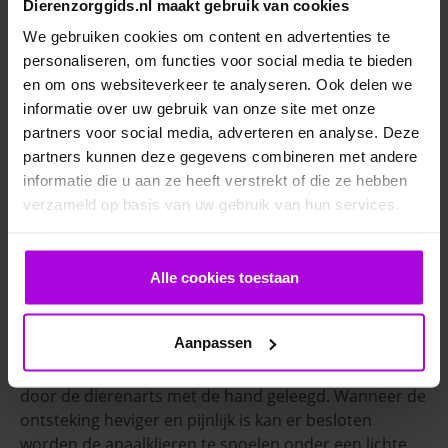
Dierenzorggids.nl maakt gebruik van cookies
zithouding vooruit met zijn voorpoten.
We gebruiken cookies om content en advertenties te
Overmatig likken rond staart en anus.
personaliseren, om functies voor social media te bieden
en om ons websiteverkeer te analyseren. Ook delen we
Een hotspot (natte ontstekingsplek) naast
informatie over uw gebruik van onze site met onze
de anus.
partners voor social media, adverteren en analyse. Deze
partners kunnen deze gegevens combineren met andere
Bij een acute ontsteking treedt er een
informatie die u aan ze heeft verstrekt of die ze hebben
zwelling naast de anus op. Deze kan
verzameld op basis van uw gebruik van hun services.
openspringen waardoor het bloederige
ontstekingsvocht naar buiten komt.
Alle cookies toestaan
Anaalklierontsteking behandelen
Aanpassen
In milde gevallen worden de overvulde anaalklieren
door de dierenarts met de hand geleegd. Wanneer de
ontsteking heviger en pijnlijk is kan er besloten
worden de anaalklieren te spoelen onder een lichte