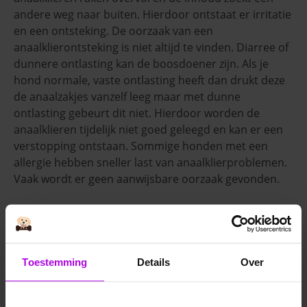
andere weg naar buiten. Hierdoor ontstaat er irritatie
en een ontsteking. De oorzaak van een
anaalklierontsteking is niet altijd te vinden. Diarree of
dunnere ontlasting kan de boosdoener zijn. Als je
hond normale, vaste ontlasting heeft dan drukt deze
de anaalzakjes vanzelf leeg maar met dunne
ontlasting gebeurt dit niet. Hierdoor worden de
anaalklieren tijdelijk niet goed geleegd en kan er een
verstopping ontstaan. Sommige honden met een
allergie hebben sneller last van anaalklierproblemen.
Vaak wordt er geen aanwijsbare oorzaak gevonden.
Symptomen
Een infectie aan de anaalklieren is te
Toestemming
Details
Over
herkennen aan de volgende symptomen:
‘Sleetje rijden’, je hond sleept zich in de