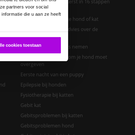
Een diervriendelijke kerst in 16 stappen
ze partners voor social
ras past
nformatie die u aan ze heeft
Een insectenbeet bij je hond of kat
Een konijn in huis – advies over de
verzorging
lle cookies toestaan
Een nieuwe kat in huis nemen
olwassen
Een zieke hond: waarom je hond moet
overgeven
Eerste nacht van een puppy
ond
Epilepsie bij honden
Fysiotherapie bij katten
Gebit kat
Gebitsproblemen bij katten
Gebitsproblemen hond