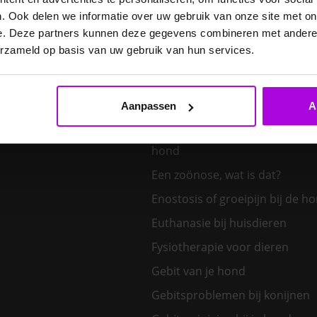
E. cuniculi bij het konijn
. Ook delen we informatie over uw gebruik van onze site met on
Een hond kiezen – welk honden
e. Deze partners kunnen deze gegevens combineren met andere i
bij mij?
erzameld op basis van uw gebruik van hun services.
Een klein huisdier kiezen
Aanpassen
A
Een nieuw kitten in huis
Een tand uit de bek van een v
hond
Een zoönose, wat is dat?
Enostosis of groeipijn bij de h
Euthanasie bij huisdieren
Fysiotherapie voor dieren
Gebit van je hond
Gebitsproblemen bij konijnen