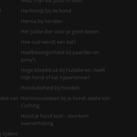
Help, mijn kat plast in huis!
!
Herfstmijt bij de hond
Hernia bij honden
Het juiste dier voor je gezin kiezen
Hoe oud wordt een kat?
Hoefbevangenheid bij paarden en
pony’s
Hoge bloeddruk bij huisdieren: heeft
mijn hond of kat hypertensie?
Hondsdolheid bij honden
ekte van
Hormoonziekten bij je hond: ziekte van
Cushing
Houd je hond koel – voorkom
oververhitting
g tijdens