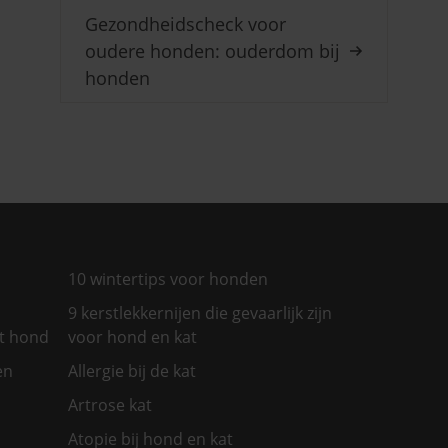
Gezondheidscheck voor
oudere honden: ouderdom bij
honden
10 wintertips voor honden
9 kerstlekkernijen die gevaarlijk zijn
et hond
voor hond en kat
en
Allergie bij de kat
Artrose kat
Atopie bij hond en kat