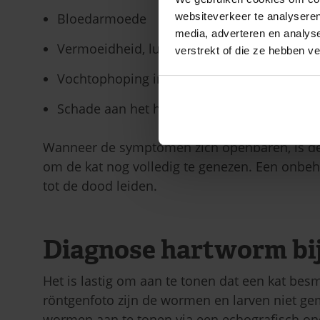
Bloedarmoede
websiteverkeer te analyseren
media, adverteren en analys
Vermoeidheid, lusteloos
verstrekt of die ze hebben v
Vochtophoping in de buik
Schade aan het hart en de lever
Wanneer de symptomen zich openbaren, is de in
om de kat nog volledig te genezen. Een onbeh
tot de dood leiden.
Diagnose hartworm bij
Het is lastig om aan te tonen dat een kat bes
röntgenfoto zijn de wormen en larven niet gem
wormen aan te tonen via een echografisch on