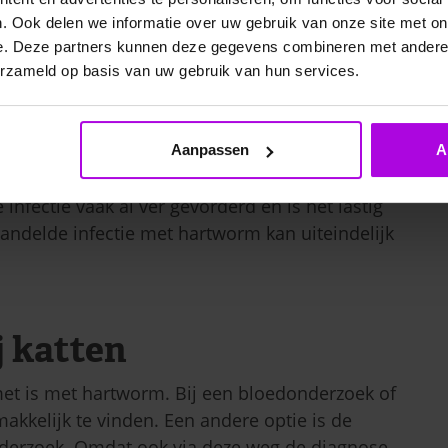
. Ook delen we informatie over uw gebruik van onze site met on
e. Deze partners kunnen deze gegevens combineren met andere i
erzameld op basis van uw gebruik van hun services.
Aanpassen
A
fectie vaak al ver gevorderd en is het lastig
andelde infectie met hartworm kan uiteindelijk
 katten
met is met hartworm. Bij een bloedonderzoek of
akkelijk te vinden. Een andere optie is de
derzoek. Omdat ook via deze weg de diagnose