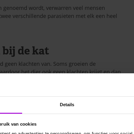
m genoemd wordt, verwarren veel mensen
r twee verschillende parasieten met elk een heel
ij de kat
ijd geen klachten van. Soms groeien de
ardoor het dier ook geen klachten krijgt en dan
tig voor dat katten wel ziek worden van een
ne symptomen van hartworm bij de kat:
Details
bruik van cookies
ent en advertenties te personaliseren, om functies voor social