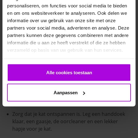
verergeren.
personaliseren, om functies voor social media te bieden
en om ons websiteverkeer te analyseren. Ook delen we
informatie over uw gebruik van onze site met onze
Kan ik oormijt voorkomen bij mijn kat?
partners voor social media, adverteren en analyse. Deze
Je kunt oormijt bij je kat eigenlijk niet voorkomen.
partners kunnen deze gegevens combineren met andere
Eventueel kun je de oren van je kat schoonhouden
informatie die u aan ze heeft verstrekt of die ze hebben
met een speciale oorcleaner voor katten, zodat mijten
verzameld op basis van uw gebruik van hun services.
minder kans hebben. Bij een gezonde kat is het
gebruik van een cleaner echter niet nodig, omdat de
oren zichzelf schoon houden. Enkel wanneer je kat
Alle cookies toestaan
ziek of verzwakt is, moeten de oren mogelijk gereinigd
worden om erger te voorkomen.
Aanpassen
Ga bij het reinigen als volgt te werk:
Zorg dat je kat ontspannen is. Leg een handdoek
klaar, een gaasje, de oorcleaner en een lekker
hapje voor je kat.