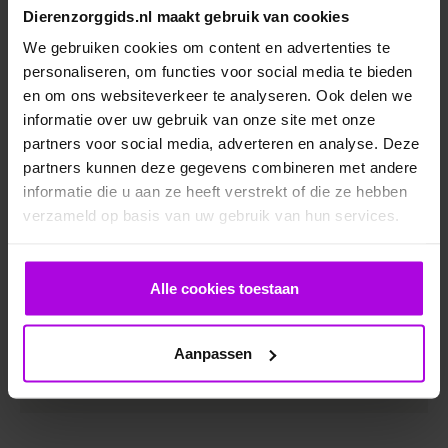
Dierenzorggids.nl maakt gebruik van cookies
Groente
We gebruiken cookies om content en advertenties te
De meeste konijnen zijn gek op groente. Niet alle
personaliseren, om functies voor social media te bieden
groenten zijn echter goed voor ze. Hieronder staan
en om ons websiteverkeer te analyseren. Ook delen we
een aantal voorbeelden van groenten die konijnen
informatie over uw gebruik van onze site met onze
wel en niet mogen hebben.
partners voor social media, adverteren en analyse. Deze
partners kunnen deze gegevens combineren met andere
Veilig
Niet veilig
informatie die u aan ze heeft verstrekt of die ze hebben
Wortel (het groen vinden ze ook heel
verzameld op basis van uw gebruik van hun services.
Sla
lekker)
Witlof
Aubergine
Boerenkool
Rabarber
Alle cookies toestaan
Knolselderij
Mais
Andijvie
Courgette
Aanpassen
Broccoli (met mate)
Rode kool
Bloemkool
Bieslook