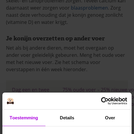
skelet- en tandproblemen zorgen. Teveel calcium kan
daarnaast weer zorgen voor
blaasproblemen
. Zorg
naast deze verhouding dat je konijn genoeg zonlicht
(vitamine D) en water krijgt.
Je konijn overzetten op ander voer
Net als bij andere dieren, moet het overgaan op
ander voer geleidelijk gebeuren. Meng het oude voer
met het nieuwe voer. Zie het schema voor
overstappen in één week hieronder.
Dag een en twee
75% oude voer – 25% nieuwe vo
Dag drie en vier
50% oude voer – 50% nieuwe vo
Dag vijf en zes
25% oude voer – 75% nieuwe vo
Dag zeven
100% nieuwe voer
Toestemming
Details
Over