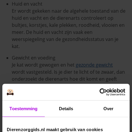
Huid en vacht
Er wordt gekeken naar de algehele toestand van de
huid en vacht en de dierenarts controleert op
bultjes, korstjes, kale plekken, roodheid, vlooien en
meer. De huid en vacht zijn vaak een
weerspiegeling van de gezondheidsstatus van je
kat.
Gewicht en voeding
Je kat wordt gewogen en het
gezonde gewicht
wordt vastgesteld. Is je dier te licht of te zwaar, dan
onderzoekt de dierenarts hoe dit komt en geeft
advies over voeding.
Buik en spijsvertering
Er vindt een controle van de buik plaats, samen
Toestemming
Details
Over
met vragen over de spijsvertering van je kat.
Bijvoorbeeld of je kat wel eens braakt of diarree
heeft.
Dierenzorggids.nl maakt gebruik van cookies