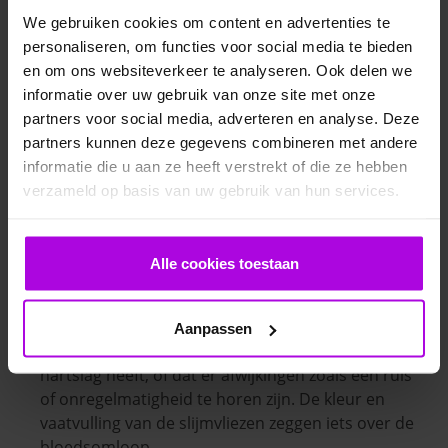
Controle chip
We gebruiken cookies om content en advertenties te
Met een chipreader wordt het
chipnummer van je
personaliseren, om functies voor social media te bieden
kat
uitgelezen en gecontroleerd op een juiste
en om ons websiteverkeer te analyseren. Ook delen we
registratie bij de online databank.
informatie over uw gebruik van onze site met onze
partners voor social media, adverteren en analyse. Deze
Bewegingsapparaat
partners kunnen deze gegevens combineren met andere
De dierenarts checkt de ledematen, ruggengraat
informatie die u aan ze heeft verstrekt of die ze hebben
en gewrichten van je kat, op afwijkingen en
verzameld op basis van uw gebruik van hun services.
(verborgen) pijnklachten.
Ademhaling
Met een stethoscoop kan de ademhaling van je kat
Alle cookies toestaan
gecontroleerd worden.
Hart en bloedvaten
Aanpassen
De dierenarts luistert of je kat een normale
hartslag heeft, of dat er afwijkingen zoals een ruis
of onregelmatigheid te horen zijn. De kleur en
vaatvulling van de slijmvliezen zeggen iets over de
bloedsomloop.