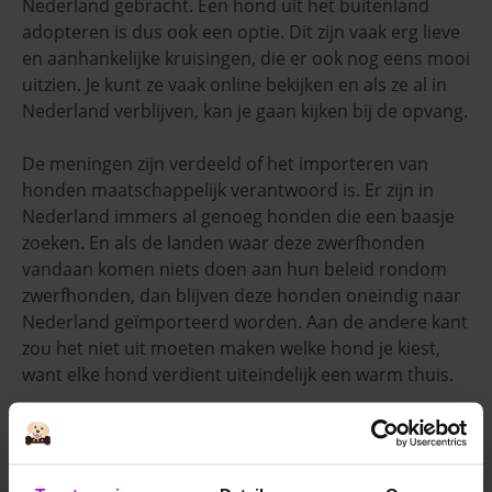
Nederland gebracht. Een hond uit het buitenland
adopteren is dus ook een optie. Dit zijn vaak erg lieve
en aanhankelijke kruisingen, die er ook nog eens mooi
uitzien. Je kunt ze vaak online bekijken en als ze al in
Nederland verblijven, kan je gaan kijken bij de opvang.
De meningen zijn verdeeld of het importeren van
honden maatschappelijk verantwoord is. Er zijn in
Nederland immers al genoeg honden die een baasje
zoeken. En als de landen waar deze zwerfhonden
vandaan komen niets doen aan hun beleid rondom
zwerfhonden, dan blijven deze honden oneindig naar
Nederland geïmporteerd worden. Aan de andere kant
zou het niet uit moeten maken welke hond je kiest,
want elke hond verdient uiteindelijk een warm thuis.
Heb je besloten een hond uit het buitenland te
adopteren, zorg dan dat je dit via een betrouwbare en
professionele organisatie doet. Bijvoorbeeld een