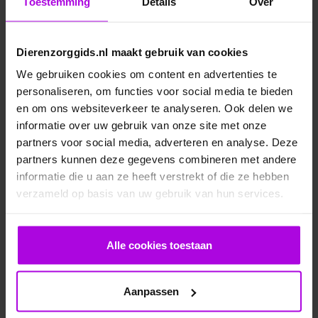
Toestemming
Details
Over
stichting met een
ANBI-status
. Lees ook de reviews
van mensen die al eerder een hond via deze stichting
hebben geadopteerd. Controleer ook of de hond
Dierenzorggids.nl maakt gebruik van cookies
gevaccineerd is (reguliere vaccinaties en de
We gebruiken cookies om content en advertenties te
hondsdolheid vaccinatie) een gezondheidsverklaring
personaliseren, om functies voor social media te bieden
heeft, een Europees paspoort bezit en gechipt is. De
en om ons websiteverkeer te analyseren. Ook delen we
organisatie is verplicht de hond in Nederland te
informatie over uw gebruik van onze site met onze
registreren, alvorens de hond te herplaatsen. Je moet
partners voor social media, adverteren en analyse. Deze
de hond binnen twee weken na de overname op jouw
partners kunnen deze gegevens combineren met andere
naam registreren.
Je leest hier alles over de chip en de
informatie die u aan ze heeft verstrekt of die ze hebben
registratie ervan
.
verzameld op basis van uw gebruik van hun services.
Wil je zelf een hond meenemen uit het buitenland,
bijvoorbeeld vanaf een vakantieadres, dan zijn hier
Alle cookies toestaan
strenge regels aan verbonden. Je moet ter plaatse
eerst een Nederlands UBN-nummer aanvragen bij het
RVO. De lokale dierenarts kan de hond dan
Aanpassen
registreren en de nodige vaccinaties, de onderzoeken
en het paspoort in orde maken. De rabiësvaccinatie