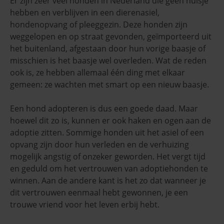
Er zijn zeer veel honden in Nederland die geen huisje
hebben en verblijven in een dierenasiel,
hondenopvang of pleeggezin. Deze honden zijn
weggelopen en op straat gevonden, geïmporteerd uit
het buitenland, afgestaan door hun vorige baasje of
misschien is het baasje wel overleden. Wat de reden
ook is, ze hebben allemaal één ding met elkaar
gemeen: ze wachten met smart op een nieuw baasje.
Een hond adopteren is dus een goede daad. Maar
hoewel dit zo is, kunnen er ook haken en ogen aan de
adoptie zitten. Sommige honden uit het asiel of een
opvang zijn door hun verleden en de verhuizing
mogelijk angstig of onzeker geworden. Het vergt tijd
en geduld om het vertrouwen van adoptiehonden te
winnen. Aan de andere kant is het zo dat wanneer je
dit vertrouwen eenmaal hebt gewonnen, je een
trouwe vriend voor het leven erbij hebt.