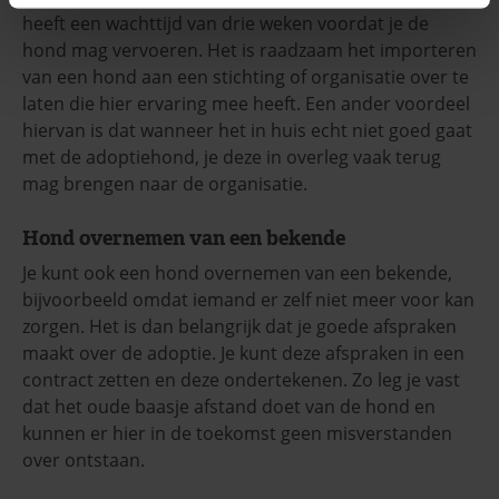
heeft een wachttijd van drie weken voordat je de
hond mag vervoeren. Het is raadzaam het importeren
van een hond aan een stichting of organisatie over te
laten die hier ervaring mee heeft. Een ander voordeel
hiervan is dat wanneer het in huis echt niet goed gaat
met de adoptiehond, je deze in overleg vaak terug
mag brengen naar de organisatie.
Hond overnemen van een bekende
Je kunt ook een hond overnemen van een bekende,
bijvoorbeeld omdat iemand er zelf niet meer voor kan
zorgen. Het is dan belangrijk dat je goede afspraken
maakt over de adoptie. Je kunt deze afspraken in een
contract zetten en deze ondertekenen. Zo leg je vast
dat het oude baasje afstand doet van de hond en
kunnen er hier in de toekomst geen misverstanden
over ontstaan.