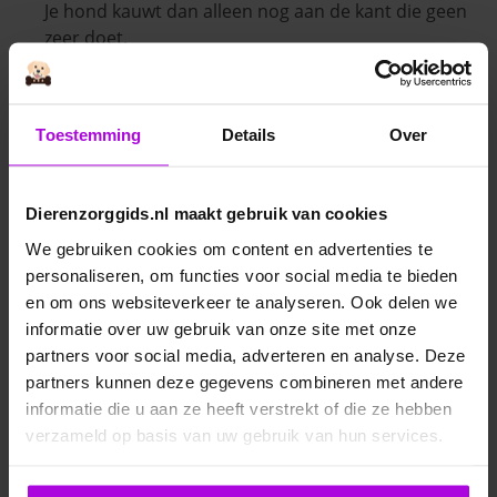
Je hond kauwt dan alleen nog aan de kant die geen
zeer doet.
Langzaam eten, voedsel knoeien.
Wanneer je hond veranderingen in het eetpatroon
heeft, kan dit wijzen op tandsteen of andere
Toestemming
Details
Over
problemen in de mondholte. Ook knoeien tijdens
het eten, of de voerbak omgooien hoort hierbij.
Dierenzorggids.nl maakt gebruik van cookies
Agressieve of schrikreactie bij aanraking van de bek
We gebruiken cookies om content en advertenties te
of de kop.
personaliseren, om functies voor social media te bieden
Wanneer het gebit of tandvlees pijn doet kan je
en om ons websiteverkeer te analyseren. Ook delen we
hond hierop boos, angstig of geschrokken
informatie over uw gebruik van onze site met onze
reageren.
partners voor social media, adverteren en analyse. Deze
Minder zin om te spelen.
partners kunnen deze gegevens combineren met andere
Honden spelen voornamelijk met de bek. Wanneer
informatie die u aan ze heeft verstrekt of die ze hebben
er hier problemen zijn, zul je merken dat je dier
verzameld op basis van uw gebruik van hun services.
minder graag een speeltje of bal vasthoudt.