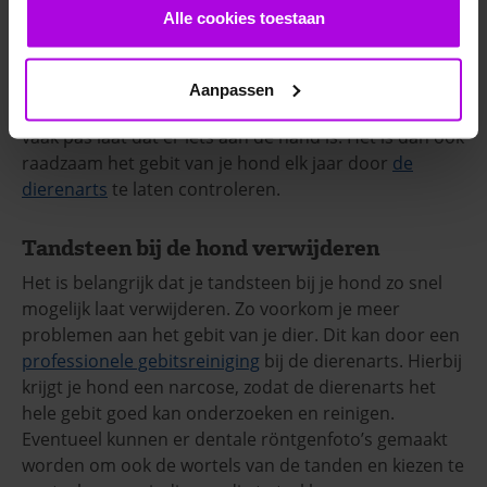
Algeheel minder vrolijk.
Alle cookies toestaan
Een hond met pijn is minder vrolijk en actief.
Veel honden met gebitsproblemen laten liever niet
Aanpassen
zien dat ze ergens last van hebben. Hierdoor merk je
vaak pas laat dat er iets aan de hand is. Het is dan ook
raadzaam het gebit van je hond elk jaar door
de
dierenarts
te laten controleren.
Tandsteen bij de hond verwijderen
Het is belangrijk dat je tandsteen bij je hond zo snel
mogelijk laat verwijderen. Zo voorkom je meer
problemen aan het gebit van je dier. Dit kan door een
professionele gebitsreiniging
bij de dierenarts. Hierbij
krijgt je hond een narcose, zodat de dierenarts het
hele gebit goed kan onderzoeken en reinigen.
Eventueel kunnen er dentale röntgenfoto’s gemaakt
worden om ook de wortels van de tanden en kiezen te