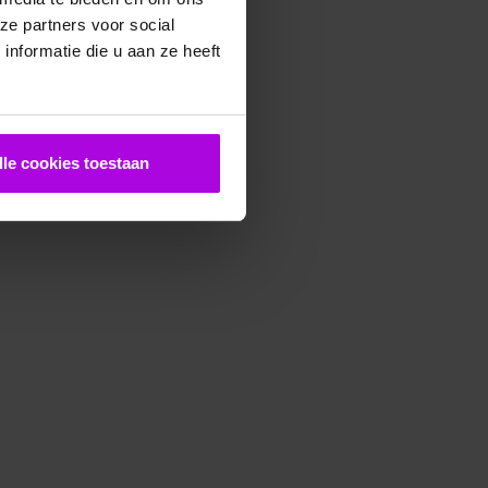
ze partners voor social
nformatie die u aan ze heeft
lle cookies toestaan