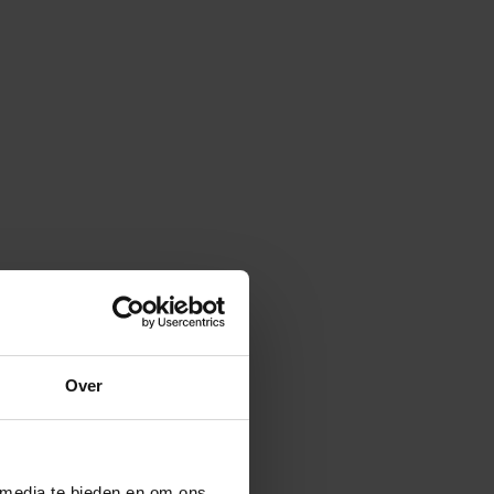
Over
 media te bieden en om ons