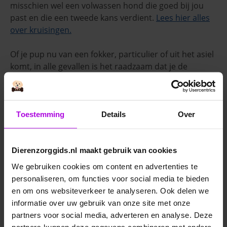
misschien wel een volwassen hond die goed bij jou
past en die een tweede kans verdient.
Lees hier alles
over kruisingen.
Of je pup nu van een fokker, particulier of uit het asiel
komt, in alle gevallen is het raadzaam dat je de
onderstaande checklist voor- en tijdens je bezoek
naloopt.
Toestemming
Details
Over
Vragen stellen – gebruik deze checklist
Wanneer je een adres met een pup hebt gevonden, is
het belangrijk dat je deze checklist met vragen
Dierenzorggids.nl maakt gebruik van cookies
doorloopt:
We gebruiken cookies om content en advertenties te
personaliseren, om functies voor social media te bieden
Heb je het adres op internet gevonden? Controleer
en om ons websiteverkeer te analyseren. Ook delen we
dit adres en kijk of er misstanden zijn geweest, of
informatie over uw gebruik van onze site met onze
dat de fokker geen slechte naam heeft.
partners voor social media, adverteren en analyse. Deze
partners kunnen deze gegevens combineren met andere