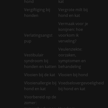
hond
kat
Vergiftiging bij
Vergrote milt bij
honden
hond en kat
Vermaak voor je
konijnen: hoe
Verlatingsangst
voorkom ik
pup
verveling?
Veulenziekte:
Vestibulair
oorzaken,
syndroom bij
symptomen en
honden en katten
behandeling
Vlooien bij de kat
Vlooien bij hond
Vlooienallergie bij
Voedselovergevoeligheid
hond en kat
bij hond en kat
Voorbereid op de
zomer: