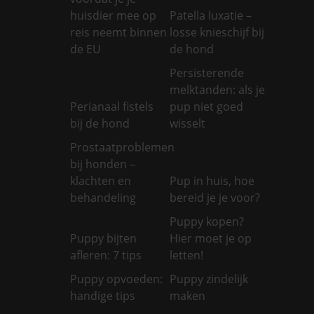
huisdier mee op
Patella luxatie –
reis neemt binnen
losse knieschijf bij
de EU
de hond
Persisterende
melktanden: als je
Perianaal fistels
pup niet goed
bij de hond
wisselt
Prostaatproblemen
bij honden –
klachten en
Pup in huis, hoe
behandeling
bereid je je voor?
Puppy kopen?
Puppy bijten
Hier moet je op
afleren: 7 tips
letten!
Puppy opvoeden:
Puppy zindelijk
handige tips
maken