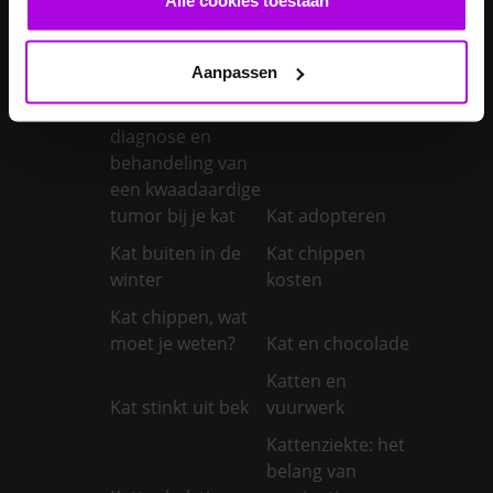
Je konijnen
vaccineren
Kanker bij honden
Aanpassen
Kanker bij katten:
symptomen,
diagnose en
behandeling van
een kwaadaardige
tumor bij je kat
Kat adopteren
Kat buiten in de
Kat chippen
winter
kosten
Kat chippen, wat
moet je weten?
Kat en chocolade
Katten en
Kat stinkt uit bek
vuurwerk
Kattenziekte: het
belang van