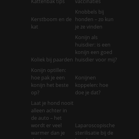
Kattenbak tips
vaccinaties
Knobbels bij
Kerstboom en de
honden – zo kun
kat
je ze vinden
Konijn als
huisdier: is een
konijn een goed
Koliek bij paarden
huisdier voor mij?
Konijn optillen:
hoe pak je een
Konijnen
konijn het beste
koppelen: hoe
op?
doe je dat?
Laat je hond nooit
alleen achter in
de auto – het
wordt er veel
Laparoscopische
warmer dan je
sterilisatie bij de