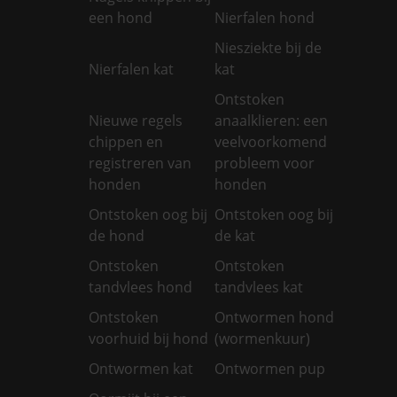
een hond
Nierfalen hond
Niesziekte bij de
Nierfalen kat
kat
Ontstoken
Nieuwe regels
anaalklieren: een
chippen en
veelvoorkomend
registreren van
probleem voor
honden
honden
Ontstoken oog bij
Ontstoken oog bij
de hond
de kat
Ontstoken
Ontstoken
tandvlees hond
tandvlees kat
Ontstoken
Ontwormen hond
voorhuid bij hond
(wormenkuur)
Ontwormen kat
Ontwormen pup