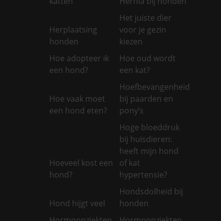
katten
Hernia bij honden
Het juiste dier
Herplaatsing
voor je gezin
honden
kiezen
Hoe adopteer ik
Hoe oud wordt
een hond?
een kat?
Hoefbevangenheid
Hoe vaak moet
bij paarden en
een hond eten?
pony’s
Hoge bloeddruk
bij huisdieren:
heeft mijn hond
Hoeveel kost een
of kat
hond?
hypertensie?
Hondsdolheid bij
Hond hijgt veel
honden
Hormoonziekten
Hormoonziekten