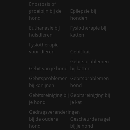
Enostosis of
groeipijn bij de
Epilepsie bij
hond
honden
Euthanasie bij
Fysiotherapie bij
huisdieren
katten
Fysiotherapie
voor dieren
Gebit kat
Gebitsproblemen
Gebit van je hond
bij katten
Gebitsproblemen
Gebitsproblemen
bij konijnen
hond
Gebitsreiniging bij
Gebitsreiniging bij
je hond
je kat
Gedragsveranderingen
bij de oudere
Gescheurde nagel
hond
bij je hond