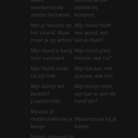
voorkomende
ziekten bij
ziekten bij katten
konijnen
Met je honden op
Mijn hond heeft
het strand. Waar
een wond, wat
moet je op letten?
kan ik doen?
Mijn hond is bang
Mijn hond plast
voor vuurwerk
binnen, wat nu?
Mijn hond stinkt
Mijn kat kan niet
uit zijn bek
plassen, wat nu?
Mijn konijn eet
Mijn konijn niest,
keutels?
wat kan er aan de
(caecotrofie)
hand zijn?
Myiasis of
madenziekte bij je
Myxomatose bij je
konijn
konijn
Nagels knippen bij