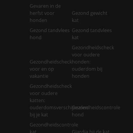
Gevaren in de
herfst voor
Gezond gewicht
honden
kat
Gezond tandvlees
Gezond tandvlees
hond
kat
Gezondheidscheck
voor oudere
Gezondheidscheck
honden:
voor en op
ouderdom bij
vakantie
honden
Gezondheidscheck
voor oudere
katten:
ouderdomsverschijnselen
Gezondheidscontrole
bij je kat
hond
Gezondheidscontrole
kat
Giardia bij de kat