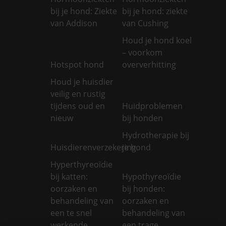
bij je hond: Ziekte
bij je hond: ziekte
van Addison
van Cushing
Houd je hond koel
– voorkom
Hotspot hond
oververhitting
Houd je huisdier
veilig en rustig
tijdens oud en
Huidproblemen
nieuw
bij honden
Hydrotherapie bij
Huisdierenverzekering
je hond
Hyperthyreoïdie
bij katten:
Hypothyreoïdie
oorzaken en
bij honden:
behandeling van
oorzaken en
een te snel
behandeling van
werkende
een trage