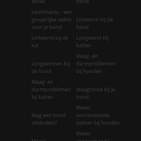
denkt
hond
Leishmania – een
gevaarlijke ziekte
Lintworm bij de
voor je hond
hond
Lintworm bij de
Longworm bij
kat
katten
Maag- en
Longwormen bij
darmproblemen
de hond
bij honden
Maag- en
darmproblemen
Maagtorsie bij je
bij katten
hond
Meest
Mag een hond
voorkomende
oliebollen?
ziekten bij honden
Meest
Meest
voorkomende