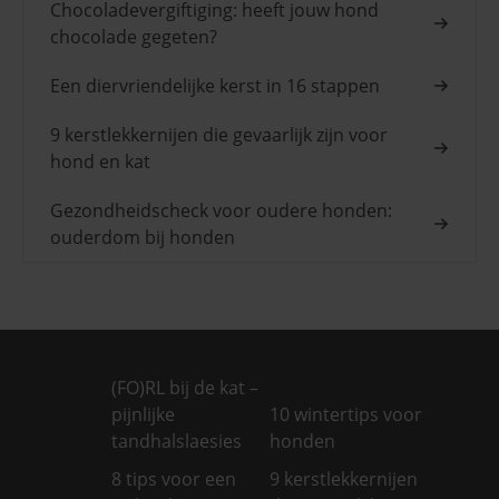
Chocoladevergiftiging: heeft jouw hond
chocolade gegeten?
Een diervriendelijke kerst in 16 stappen
9 kerstlekkernijen die gevaarlijk zijn voor
hond en kat
Gezondheidscheck voor oudere honden:
ouderdom bij honden
(FO)RL bij de kat –
pijnlijke
10 wintertips voor
tandhalslaesies
honden
8 tips voor een
9 kerstlekkernijen