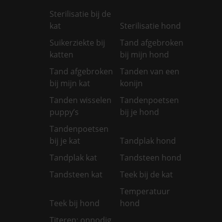
Sterilisatie bij de
kat
Sterilisatie hond
Suikerziekte bij
Tand afgebroken
katten
bij mijn hond
Tand afgebroken
Tanden van een
bij mijn kat
konijn
Tanden wisselen
Tandenpoetsen
puppy’s
bij je hond
Tandenpoetsen
bij je kat
Tandplak hond
Tandplak kat
Tandsteen hond
Tandsteen kat
Teek bij de kat
Temperatuur
Teek bij hond
hond
Titeren: onnodig