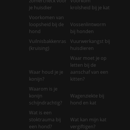
zomercheck voor
Voorkom
je huisdier
krolsheid bij je kat
Voorkomen van
loopsheid bij de
Vossenlintworm
hond
bij honden
Vuilnisbakkenras
Vuurwerkangst bij
(kruising)
huisdieren
Waar moet je op
letten bij de
Waar houd je je
aanschaf van een
konijn?
kitten?
Waarom is je
konijn
Wagenziekte bij
schijndrachtig?
hond en kat
Wat is een
stoktrauma bij
Wat kan mijn kat
een hond?
vergiftigen?