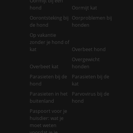
Oormijt bij een
hond
Oormijt kat
Oorontsteking bij
Oorproblemen bij
de hond
honden
Op vakantie
zonder je hond of
kat
Overbeet hond
Overgewicht
Overbeet kat
honden
Parasieten bij de
Parasieten bij de
hond
kat
Parasieten in het
Parvovirus bij de
buitenland
hond
Paspoort voor je
huisdier: wat je
moet weten
voordat je je