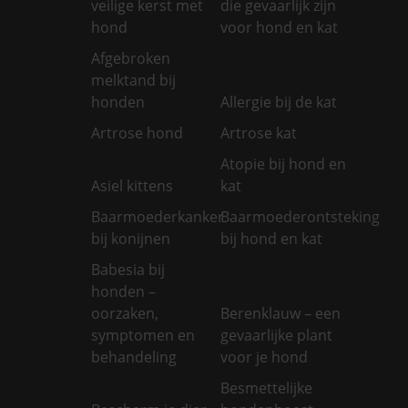
veilige kerst met
die gevaarlijk zijn
hond
voor hond en kat
Afgebroken
melktand bij
honden
Allergie bij de kat
Artrose hond
Artrose kat
Atopie bij hond en
Asiel kittens
kat
Baarmoederkanker
Baarmoederontsteking
bij konijnen
bij hond en kat
Babesia bij
honden –
oorzaken,
Berenklauw – een
symptomen en
gevaarlijke plant
behandeling
voor je hond
Besmettelijke