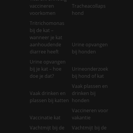
vaccineren
Tracheacollaps
voorkomen
hond
Tritrichomonas
bij de kat –
wanneer je kat
aanhoudende
Urine opvangen
diarree heeft
bij honden
Urine opvangen
bij je kat – hoe
Urineonderzoek
doe je dat?
bij hond of kat
Vaak plassen en
Vaak drinken en
drinken bij
plassen bij katten
honden
Vaccineren voor
Vaccinatie kat
vakantie
Vachtmijt bij de
Vachtmijt bij de