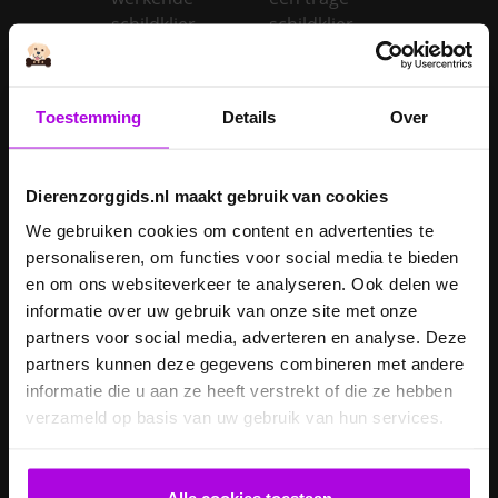
schildklier
schildklier
Is een kerstboom
giftig voor
Inentingen hond
honden?
Toestemming
Details
Over
Je hond heeft
Je cavia verzorgen
diarree
Dierenzorggids.nl maakt gebruik van cookies
Je hond wordt
We gebruiken cookies om content en advertenties te
geopereerd – wat
personaliseren, om functies voor social media te bieden
kan je
Je kat naar een
en om ons websiteverkeer te analyseren. Ook delen we
verwachten?
pension brengen
informatie over uw gebruik van onze site met onze
Je kat wordt
partners voor social media, adverteren en analyse. Deze
geopereerd – wat
partners kunnen deze gegevens combineren met andere
kan je
Je kater laten
informatie die u aan ze heeft verstrekt of die ze hebben
verwachten?
castreren
verzameld op basis van uw gebruik van hun services.
Je konijn laten
Je konijn laten
castreren
steriliseren
Alle cookies toestaan