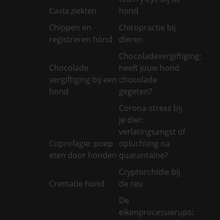
Cavia ziekten
hond
Chippen en
Chiropractie bij
registreren hond
dieren
Chocoladevergiftiging:
Chocolade
heeft jouw hond
vergiftiging bij een
chocolade
hond
gegeten?
Corona-stress bij
je dier:
verlatingsangst of
Coprofagie: poep
opluchting na
eten door honden
quarantaine?
Cryptorchidie bij
Crematie hond
de reu
De
eikenprocessierups: