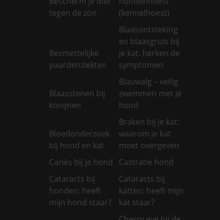
Bescherm je dier
hondenhoest
tegen de zon
(kennelhoest)
Blaasontsteking
en blaasgruis bij
Besmettelijke
je kat: herken de
paardenziekten
symptomen
Blauwalg – veilig
Blaasstenen bij
zwemmen met je
konijnen
hond
Braken bij je kat:
Bloedonderzoek
waarom je kat
bij hond en kat
moet overgeven
Cariës bij je hond
Castratie hond
Cataracts bij
Cataracts bij
honden: heeft
katten: heeft mijn
mijn hond staar?
kat staar?
Cherry eye bij de