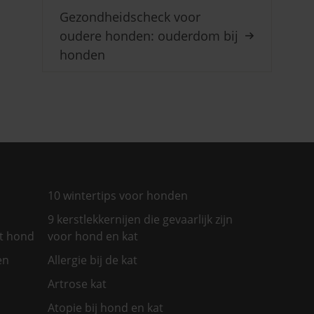
Gezondheidscheck voor
oudere honden: ouderdom bij
honden
10 wintertips voor honden
9 kerstlekkernijen die gevaarlijk zijn
et hond
voor hond en kat
en
Allergie bij de kat
Artrose kat
Atopie bij hond en kat