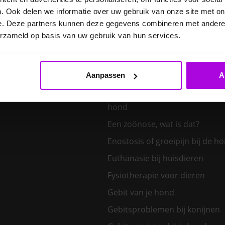
E. cuniculi bij het konijn
. Ook delen we informatie over uw gebruik van onze site met on
Een hond kiezen – welk honden
e. Deze partners kunnen deze gegevens combineren met andere i
bij mij?
erzameld op basis van uw gebruik van hun services.
Een klein huisdier kiezen
Aanpassen
A
Een nieuw kitten in huis
Een tand uit de bek van een v
hond
Een zoönose, wat is dat?
Enostosis of groeipijn bij de h
Euthanasie bij huisdieren
Fysiotherapie voor dieren
Gebit van je hond
Gebitsproblemen bij konijnen