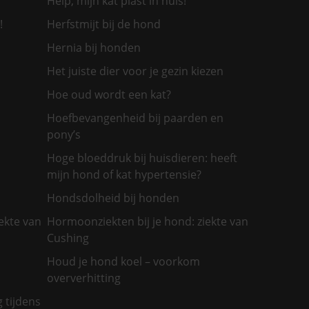
Help, mijn kat plast in huis!
!
Herfstmijt bij de hond
Hernia bij honden
Het juiste dier voor je gezin kiezen
Hoe oud wordt een kat?
Hoefbevangenheid bij paarden en
pony’s
Hoge bloeddruk bij huisdieren: heeft
mijn hond of kat hypertensie?
Hondsdolheid bij honden
ekte van
Hormoonziekten bij je hond: ziekte van
Cushing
Houd je hond koel – voorkom
oververhitting
g tijdens