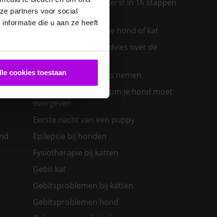
Een diervriendelijke kerst in 16 stappen
ze partners voor social
ras past
nformatie die u aan ze heeft
Een insectenbeet bij je hond of kat
Een konijn in huis – advies over de
verzorging
lle cookies toestaan
Een nieuwe kat in huis nemen
olwassen
Een zieke hond: waarom je hond moet
overgeven
Eerste nacht van een puppy
ond
Epilepsie bij honden
Fysiotherapie bij katten
Gebit kat
Gebitsproblemen bij katten
Gebitsproblemen hond