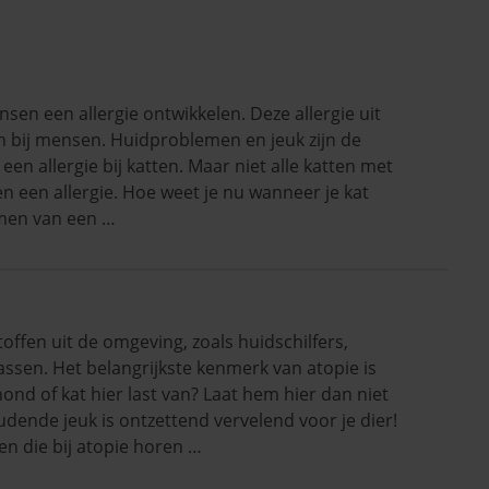
sen een allergie ontwikkelen. Deze allergie uit
dan bij mensen. Huidproblemen en jeuk zijn de
en allergie bij katten. Maar niet alle katten met
n een allergie. Hoe weet je nu wanneer je kat
omen van een …
toffen uit de omgeving, zoals huidschilfers,
ssen. Het belangrijkste kenmerk van atopie is
ond of kat hier last van? Laat hem hier dan niet
ende jeuk is ontzettend vervelend voor je dier!
n die bij atopie horen …