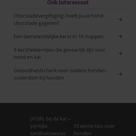
Ook interessant
Chocoladevergiftiging: heeft jouw hond
chocolade gegeten?
Een diervriendelijke kerst in 16 stappen
9 kerstlekkernijen die gevaarlijk zijn voor
hond en kat
Gezondheidscheck voor oudere honden:
ouderdom bij honden
(FO)RL bij de kat –
pijnlijke
10 wintertips voor
tandhalslaesies
honden