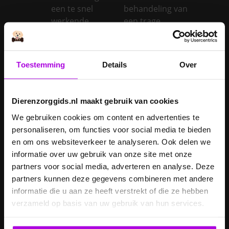
een te snel
behandeling van
werkende
een trage
schildklier
schildklier
Is een kerstboom
giftig voor
Toestemming
Details
Over
Inentingen hond
honden?
Je hond heeft
Dierenzorggids.nl maakt gebruik van cookies
Je cavia verzorgen
diarree
We gebruiken cookies om content en advertenties te
Je hond wordt
personaliseren, om functies voor social media te bieden
geopereerd – wat
en om ons websiteverkeer te analyseren. Ook delen we
kan je
Je kat naar een
informatie over uw gebruik van onze site met onze
verwachten?
pension brengen
partners voor social media, adverteren en analyse. Deze
Je kat wordt
partners kunnen deze gegevens combineren met andere
geopereerd – wat
informatie die u aan ze heeft verstrekt of die ze hebben
kan je
Je kater laten
verzameld op basis van uw gebruik van hun services.
verwachten?
castreren