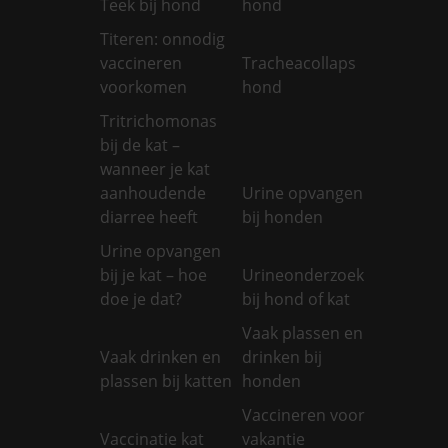
Teek bij hond
hond
Titeren: onnodig
vaccineren
Tracheacollaps
voorkomen
hond
Tritrichomonas
bij de kat –
wanneer je kat
aanhoudende
Urine opvangen
diarree heeft
bij honden
Urine opvangen
bij je kat – hoe
Urineonderzoek
doe je dat?
bij hond of kat
Vaak plassen en
Vaak drinken en
drinken bij
plassen bij katten
honden
Vaccineren voor
Vaccinatie kat
vakantie