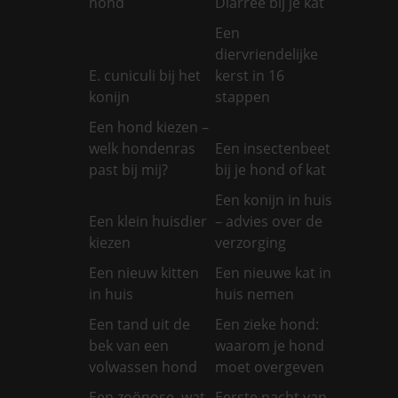
hond
Diarree bij je kat
Een
diervriendelijke
E. cuniculi bij het
kerst in 16
konijn
stappen
Een hond kiezen –
welk hondenras
Een insectenbeet
past bij mij?
bij je hond of kat
Een konijn in huis
Een klein huisdier
– advies over de
kiezen
verzorging
Een nieuw kitten
Een nieuwe kat in
in huis
huis nemen
Een tand uit de
Een zieke hond:
bek van een
waarom je hond
volwassen hond
moet overgeven
Een zoönose, wat
Eerste nacht van