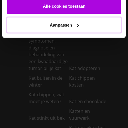
Je konijn laten
Je konijn laten
Alle cookies toestaan
castreren
steriliseren
Je konijnen
vaccineren
Kanker bij honden
Aanpassen
Kanker bij katten:
symptomen,
diagnose en
behandeling van
een kwaadaardige
tumor bij je kat
Kat adopteren
Kat buiten in de
Kat chippen
winter
kosten
Kat chippen, wat
moet je weten?
Kat en chocolade
Katten en
Kat stinkt uit bek
vuurwerk
Kattenziekte: het