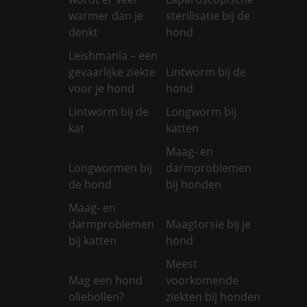
warmer dan je
sterilisatie bij de
denkt
hond
Leishmania – een
gevaarlijke ziekte
Lintworm bij de
voor je hond
hond
Lintworm bij de
Longworm bij
kat
katten
Maag- en
Longwormen bij
darmproblemen
de hond
bij honden
Maag- en
darmproblemen
Maagtorsie bij je
bij katten
hond
Meest
Mag een hond
voorkomende
oliebollen?
ziekten bij honden