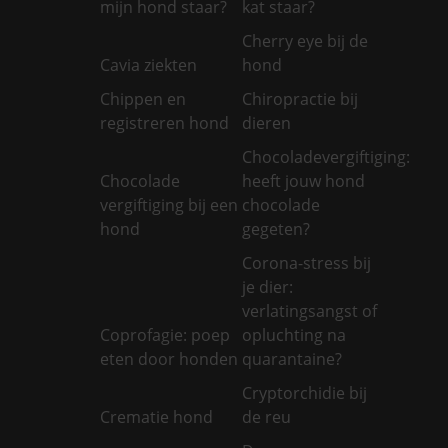
mijn hond staar?
kat staar?
Cherry eye bij de
Cavia ziekten
hond
Chippen en
Chiropractie bij
registreren hond
dieren
Chocoladevergiftiging:
Chocolade
heeft jouw hond
vergiftiging bij een
chocolade
hond
gegeten?
Corona-stress bij
je dier:
verlatingsangst of
Coprofagie: poep
opluchting na
eten door honden
quarantaine?
Cryptorchidie bij
Crematie hond
de reu