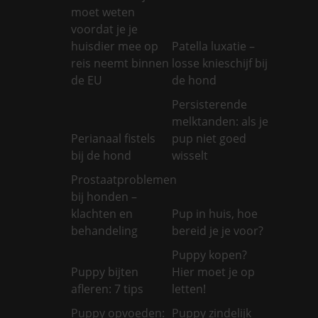
moet weten
voordat je je
huisdier mee op
Patella luxatie –
reis neemt binnen
losse knieschijf bij
de EU
de hond
Persisterende
melktanden: als je
Perianaal fistels
pup niet goed
bij de hond
wisselt
Prostaatproblemen
bij honden –
klachten en
Pup in huis, hoe
behandeling
bereid je je voor?
Puppy kopen?
Puppy bijten
Hier moet je op
afleren: 7 tips
letten!
Puppy opvoeden:
Puppy zindelijk