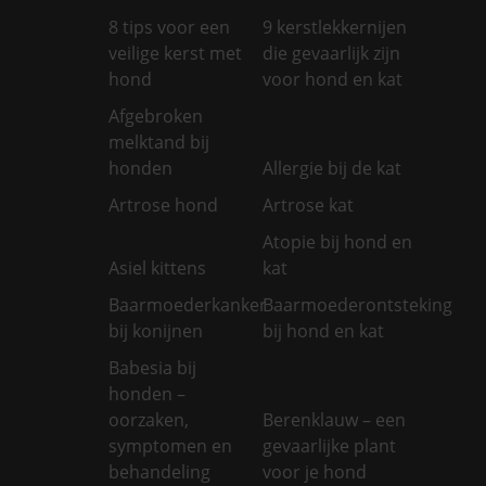
8 tips voor een
9 kerstlekkernijen
veilige kerst met
die gevaarlijk zijn
hond
voor hond en kat
Afgebroken
melktand bij
honden
Allergie bij de kat
Artrose hond
Artrose kat
Atopie bij hond en
Asiel kittens
kat
Baarmoederkanker
Baarmoederontsteking
bij konijnen
bij hond en kat
Babesia bij
honden –
oorzaken,
Berenklauw – een
symptomen en
gevaarlijke plant
behandeling
voor je hond