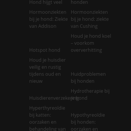
Hond hijgt veel
honden
Hormoonziekten
Hormoonziekten
bij je hond: Ziekte
bij je hond: ziekte
van Addison
van Cushing
Houd je hond koel
– voorkom
Hotspot hond
oververhitting
Houd je huisdier
veilig en rustig
tijdens oud en
Huidproblemen
nieuw
bij honden
Hydrotherapie bij
Huisdierenverzekering
je hond
Hyperthyreoïdie
bij katten:
Hypothyreoïdie
oorzaken en
bij honden:
behandeling van
oorzaken en