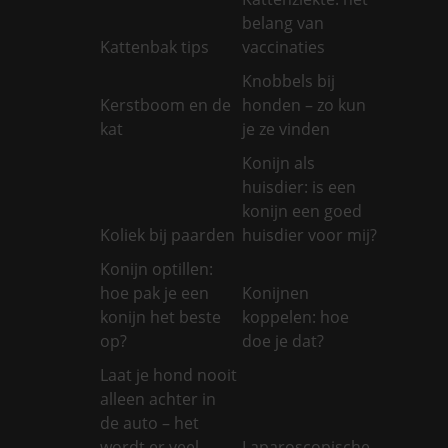
belang van
Kattenbak tips
vaccinaties
Knobbels bij
Kerstboom en de
honden – zo kun
kat
je ze vinden
Konijn als
huisdier: is een
konijn een goed
Koliek bij paarden
huisdier voor mij?
Konijn optillen:
hoe pak je een
Konijnen
konijn het beste
koppelen: hoe
op?
doe je dat?
Laat je hond nooit
alleen achter in
de auto – het
wordt er veel
Laparoscopische