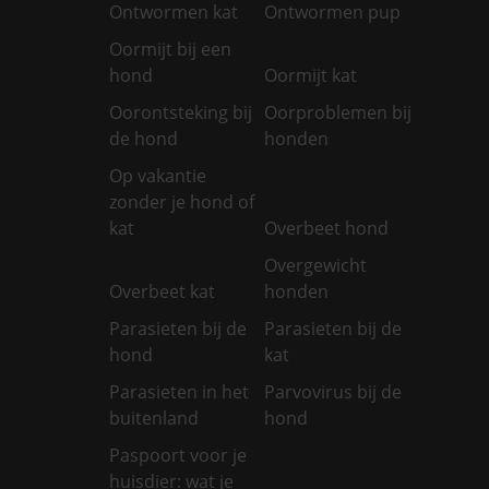
Ontwormen kat
Ontwormen pup
Oormijt bij een
hond
Oormijt kat
Oorontsteking bij
Oorproblemen bij
de hond
honden
Op vakantie
zonder je hond of
kat
Overbeet hond
Overgewicht
Overbeet kat
honden
Parasieten bij de
Parasieten bij de
hond
kat
Parasieten in het
Parvovirus bij de
buitenland
hond
Paspoort voor je
huisdier: wat je