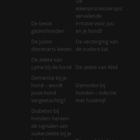
De
eikenprocessierups:
vervelende
De beste
irritatie voor jou
gezinshonden
en je hond!
De juiste
De verzorging van
dierenarts kiezen
de oudere kat
De ziekte van
Lyme bij de hond
De ziekte van Weil
Dementie bij je
hond – wordt
Demodex bij
jouw hond
honden – infectie
vergeetachtig?
met huidmijt
Diabetes bij
honden: herken
de signalen van
suikerziekte bij je