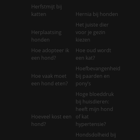
Herfstmijt bij
katten
Hernia bij honden
Het juiste dier
Herplaatsing
voor je gezin
honden
kiezen
Hoe adopteer ik
Hoe oud wordt
een hond?
een kat?
Hoefbevangenheid
Hoe vaak moet
bij paarden en
een hond eten?
pony’s
Hoge bloeddruk
bij huisdieren:
heeft mijn hond
Hoeveel kost een
of kat
hond?
hypertensie?
Hondsdolheid bij