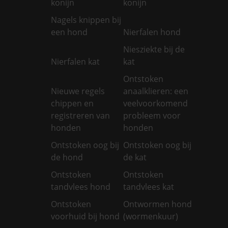
konijn
konijn
Nagels knippen bij
een hond
Nierfalen hond
Niesziekte bij de
Nierfalen kat
kat
Ontstoken
Nieuwe regels
anaalklieren: een
chippen en
veelvoorkomend
registreren van
probleem voor
honden
honden
Ontstoken oog bij
Ontstoken oog bij
de hond
de kat
Ontstoken
Ontstoken
tandvlees hond
tandvlees kat
Ontstoken
Ontwormen hond
voorhuid bij hond
(wormenkuur)