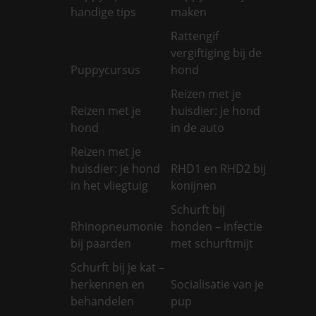
handige tips
maken
Rattengif
vergiftiging bij de
Puppycursus
hond
Reizen met je
Reizen met je
huisdier: je hond
hond
in de auto
Reizen met je
huisdier: je hond
RHD1 en RHD2 bij
in het vliegtuig
konijnen
Schurft bij
Rhinopneumonie
honden – infectie
bij paarden
met schurftmijt
Schurft bij je kat –
herkennen en
Socialisatie van je
behandelen
pup