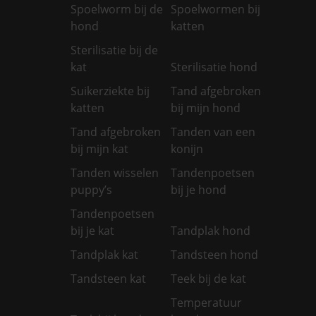
Spoelworm bij de
Spoelwormen bij
hond
katten
Sterilisatie bij de
kat
Sterilisatie hond
Suikerziekte bij
Tand afgebroken
katten
bij mijn hond
Tand afgebroken
Tanden van een
bij mijn kat
konijn
Tanden wisselen
Tandenpoetsen
puppy’s
bij je hond
Tandenpoetsen
bij je kat
Tandplak hond
Tandplak kat
Tandsteen hond
Tandsteen kat
Teek bij de kat
Temperatuur