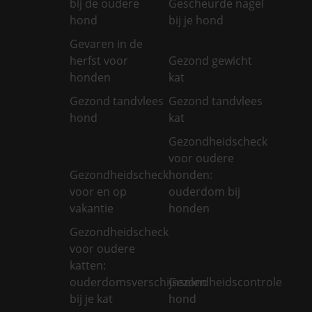
bij de oudere
Gescheurde nagel
hond
bij je hond
Gevaren in de
herfst voor
Gezond gewicht
honden
kat
Gezond tandvlees
Gezond tandvlees
hond
kat
Gezondheidscheck
voor oudere
Gezondheidscheck
honden:
voor en op
ouderdom bij
vakantie
honden
Gezondheidscheck
voor oudere
katten:
ouderdomsverschijnselen
Gezondheidscontrole
bij je kat
hond