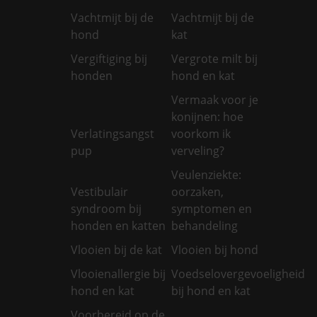
Vachtmijt bij de
Vachtmijt bij de
hond
kat
Vergiftiging bij
Vergrote milt bij
honden
hond en kat
Vermaak voor je
konijnen: hoe
Verlatingsangst
voorkom ik
pup
verveling?
Veulenziekte:
Vestibulair
oorzaken,
syndroom bij
symptomen en
honden en katten
behandeling
Vlooien bij de kat
Vlooien bij hond
Vlooienallergie bij
Voedselovergevoeligheid
hond en kat
bij hond en kat
Voorbereid op de