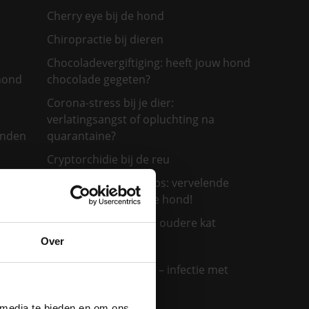
Cherry eye bij de hond
Chiropractie bij dieren
Chocoladevergiftiging: heeft jouw hond
 hond
chocolade gegeten?
Corona-stress bij je dier:
verlatingsangst of opluchting na
onden
quarantaine?
Cryptorchidie bij de reu
De eikenprocessierups: vervelende
irritatie voor jou en je hond!
De verzorging van de oudere kat
Over
De ziekte van Weil
jouw
Demodex bij honden – infectie met
huidmijt
 media te bieden en om ons