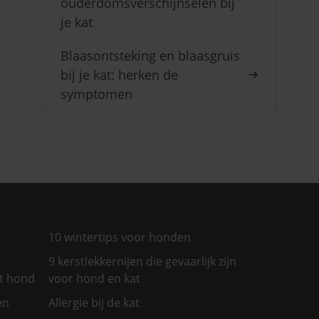
ouderdomsverschijnselen bij
je kat
Blaasontsteking en blaasgruis
bij je kat: herken de
symptomen
10 wintertips voor honden
9 kerstlekkernijen die gevaarlijk zijn
et hond
voor hond en kat
en
Allergie bij de kat