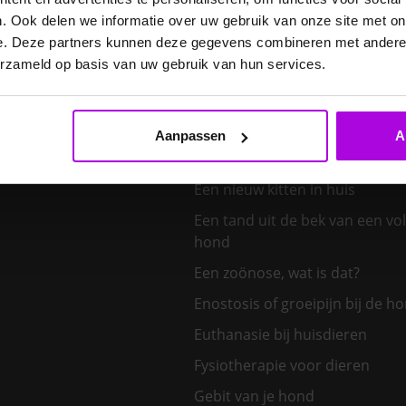
Diabetes bij honden: herken d
signalen van suikerziekte bij je
. Ook delen we informatie over uw gebruik van onze site met on
e. Deze partners kunnen deze gegevens combineren met andere i
E. cuniculi bij het konijn
erzameld op basis van uw gebruik van hun services.
Een hond kiezen – welk honden
bij mij?
Aanpassen
A
Een klein huisdier kiezen
Een nieuw kitten in huis
Een tand uit de bek van een v
hond
Een zoönose, wat is dat?
Enostosis of groeipijn bij de h
Euthanasie bij huisdieren
Fysiotherapie voor dieren
Gebit van je hond