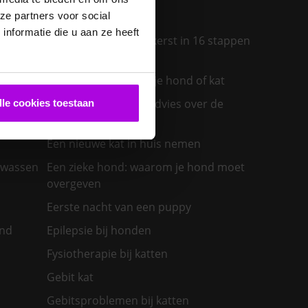
e
 hond
Diarree bij je kat
ze partners voor social
nformatie die u aan ze heeft
Een diervriendelijke kerst in 16 stappen
ras past
Een insectenbeet bij je hond of kat
Een konijn in huis – advies over de
lle cookies toestaan
verzorging
Een nieuwe kat in huis nemen
olwassen
Een zieke hond: waarom je hond moet
overgeven
Eerste nacht van een puppy
ond
Epilepsie bij honden
Fysiotherapie bij katten
Gebit kat
Gebitsproblemen bij katten