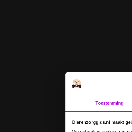
Toestemming
Dierenzorggids.nl maakt ge
We gebruiken cookies om cont