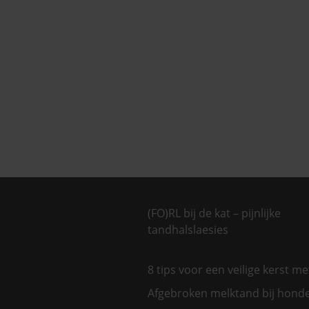
(FO)RL bij de kat – pijnlijke
tandhalslaesies
8 tips voor een veilige kerst m
Afgebroken melktand bij hond