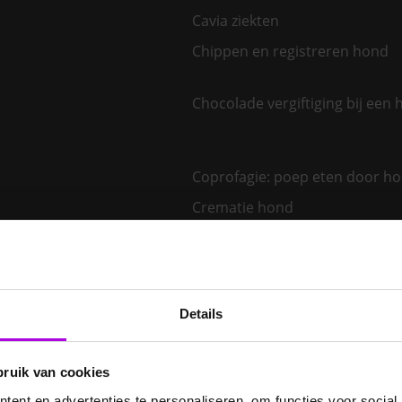
Cavia ziekten
Chippen en registreren hond
Chocolade vergiftiging bij een
Coprofagie: poep eten door h
Crematie hond
De beste gezinshonden
De juiste dierenarts kiezen
Details
De ziekte van Lyme bij de hond
Dementie bij je hond – wordt 
hond vergeetachtig?
bruik van cookies
ent en advertenties te personaliseren, om functies voor social