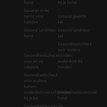
hond
bij je hond
Gevaren in de
herfst voor
Gezond gewicht
honden
kat
Gezond tandvlees
Gezond tandvlees
hond
kat
Gezondheidscheck
voor oudere
Gezondheidscheck
honden:
voor en op
ouderdom bij
vakantie
honden
Gezondheidscheck
voor oudere
katten:
ouderdomsverschijnselen
Gezondheidscontrole
bij je kat
hond
Gezondheidscontrole