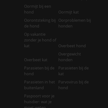
Oormijt bij een
hond
Oormijt kat
Oorontsteking bij
Oorproblemen bij
de hond
honden
Op vakantie
zonder je hond of
kat
Overbeet hond
Overgewicht
Overbeet kat
honden
Parasieten bij de
Parasieten bij de
hond
kat
Parasieten in het
Parvovirus bij de
buitenland
hond
Paspoort voor je
huisdier: wat je
moet weten