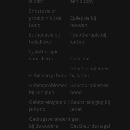
is dat?
een puppy
Enostosis of
groeipijn bij de
Epilepsie bij
hond
honden
Euthanasie bij
Fysiotherapie bij
huisdieren
katten
Fysiotherapie
voor dieren
Gebit kat
Gebitsproblemen
Gebit van je hond
bij katten
Gebitsproblemen
Gebitsproblemen
bij konijnen
hond
Gebitsreiniging bij
Gebitsreiniging bij
je hond
je kat
Gedragsveranderingen
bij de oudere
Gescheurde nagel