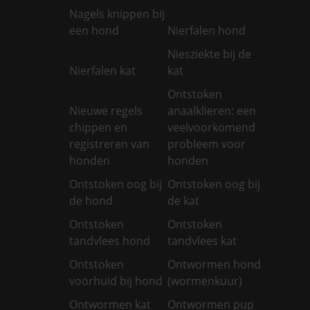
Nagels knippen bij
een hond
Nierfalen hond
Niesziekte bij de
Nierfalen kat
kat
Ontstoken
Nieuwe regels
anaalklieren: een
chippen en
veelvoorkomend
registreren van
probleem voor
honden
honden
Ontstoken oog bij
Ontstoken oog bij
de hond
de kat
Ontstoken
Ontstoken
tandvlees hond
tandvlees kat
Ontstoken
Ontwormen hond
voorhuid bij hond
(wormenkuur)
Ontwormen kat
Ontwormen pup