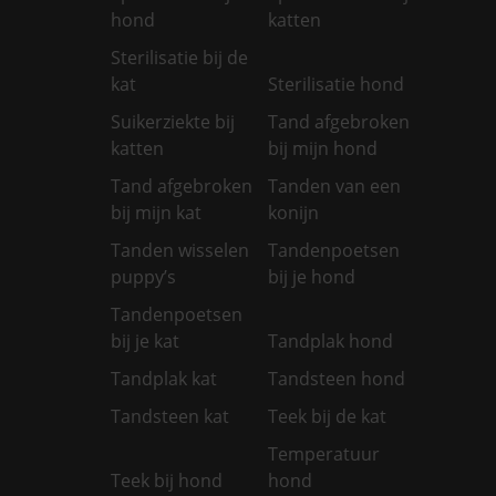
hond
katten
Sterilisatie bij de
kat
Sterilisatie hond
Suikerziekte bij
Tand afgebroken
katten
bij mijn hond
Tand afgebroken
Tanden van een
bij mijn kat
konijn
Tanden wisselen
Tandenpoetsen
puppy’s
bij je hond
Tandenpoetsen
bij je kat
Tandplak hond
Tandplak kat
Tandsteen hond
Tandsteen kat
Teek bij de kat
Temperatuur
Teek bij hond
hond