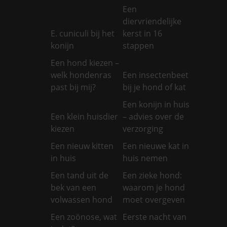
Een
diervriendelijke
E. cuniculi bij het
kerst in 16
konijn
stappen
Een hond kiezen –
welk hondenras
Een insectenbeet
past bij mij?
bij je hond of kat
Een konijn in huis
Een klein huisdier
– advies over de
kiezen
verzorging
Een nieuw kitten
Een nieuwe kat in
in huis
huis nemen
Een tand uit de
Een zieke hond:
bek van een
waarom je hond
volwassen hond
moet overgeven
Een zoönose, wat
Eerste nacht van