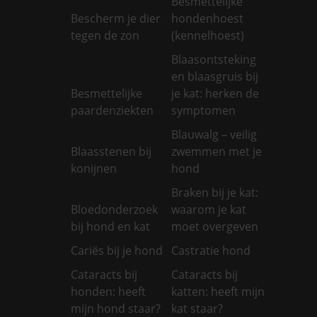
Besmettelijke
Bescherm je dier
hondenhoest
tegen de zon
(kennelhoest)
Blaasontsteking
en blaasgruis bij
Besmettelijke
je kat: herken de
paardenziekten
symptomen
Blauwalg – veilig
Blaasstenen bij
zwemmen met je
konijnen
hond
Braken bij je kat:
Bloedonderzoek
waarom je kat
bij hond en kat
moet overgeven
Cariës bij je hond
Castratie hond
Cataracts bij
Cataracts bij
honden: heeft
katten: heeft mijn
mijn hond staar?
kat staar?