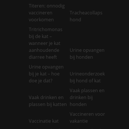
Titeren: onnodig
vaccineren
Tracheacollaps
voorkomen
hond
Tritrichomonas
bij de kat –
wanneer je kat
aanhoudende
Urine opvangen
diarree heeft
bij honden
Urine opvangen
bij je kat – hoe
Urineonderzoek
doe je dat?
bij hond of kat
Vaak plassen en
Vaak drinken en
drinken bij
plassen bij katten
honden
Vaccineren voor
Vaccinatie kat
vakantie