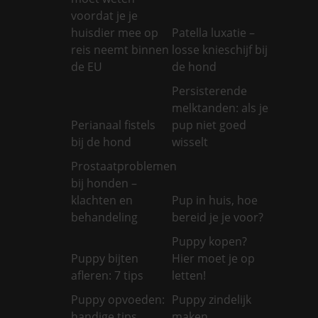
voordat je je
huisdier mee op
Patella luxatie –
reis neemt binnen
losse knieschijf bij
de EU
de hond
Persisterende
melktanden: als je
Perianaal fistels
pup niet goed
bij de hond
wisselt
Prostaatproblemen
bij honden –
klachten en
Pup in huis, hoe
behandeling
bereid je je voor?
Puppy kopen?
Puppy bijten
Hier moet je op
afleren: 7 tips
letten!
Puppy opvoeden:
Puppy zindelijk
handige tips
maken