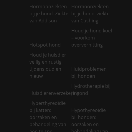
Hormoonziekten
Hormoonziekten
bij je hond: Ziekte
bij je hond: ziekte
van Addison
van Cushing
Houd je hond koel
– voorkom
Hotspot hond
oververhitting
Houd je huisdier
veilig en rustig
tijdens oud en
Huidproblemen
nieuw
bij honden
Hydrotherapie bij
Huisdierenverzekering
je hond
Hyperthyreoïdie
bij katten:
Hypothyreoïdie
oorzaken en
bij honden:
behandeling van
oorzaken en
een te snel
behandeling van