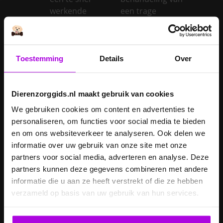
werkende
een trage
schildklier
schildklier
Is een kerstboom
giftig voor
Toestemming
Details
Over
Inentingen hond
honden?
Je hond heeft
Je cavia verzorgen
diarree
Dierenzorggids.nl maakt gebruik van cookies
Je hond wordt
We gebruiken cookies om content en advertenties te
geopereerd – wat
personaliseren, om functies voor social media te bieden
kan je
Je kat naar een
en om ons websiteverkeer te analyseren. Ook delen we
verwachten?
pension brengen
informatie over uw gebruik van onze site met onze
partners voor social media, adverteren en analyse. Deze
Je kat wordt
partners kunnen deze gegevens combineren met andere
geopereerd – wat
informatie die u aan ze heeft verstrekt of die ze hebben
kan je
Je kater laten
verzameld op basis van uw gebruik van hun services.
verwachten?
castreren
Je konijn laten
Je konijn laten