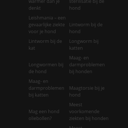
warmer dan je
sterilisatie bij de
denkt
hond
Leishmania – een
gevaarlijke ziekte
Lintworm bij de
voor je hond
hond
Lintworm bij de
Longworm bij
kat
katten
Maag- en
Longwormen bij
darmproblemen
de hond
bij honden
Maag- en
darmproblemen
Maagtorsie bij je
bij katten
hond
Meest
Mag een hond
voorkomende
oliebollen?
ziekten bij honden
Meest