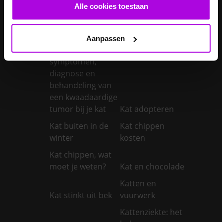
castreren
steriliseren
Alle cookies toestaan
Je konijnen
vaccineren
Kanker bij honden
Aanpassen
Kanker bij katten:
symptomen,
diagnose en
behandeling van
een kwaadaardige
tumor bij je kat
Kat adopteren
Kat buiten in de
Kat chippen
winter
kosten
Kat chippen, wat
moet je weten?
Kat en chocolade
Katten en
Kat stinkt uit bek
vuurwerk
Kattenziekte: het