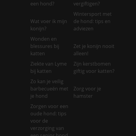
een hond?
vergiftigen?
Wintersport met
Wat voer ik mijn
de hond: tips en
konijn?
adviezen
Wonden en
blessures bij
Zet je konijn nooit
katten
alleen!
Ziekte van Lyme
Zijn kerstbomen
bij katten
giftig voor katten?
Zo kan je veilig
barbecueën met
Zorg voor je
je hond
hamster
Zorgen voor een
oude hond: tips
voor de
verzorging van
een senior hond