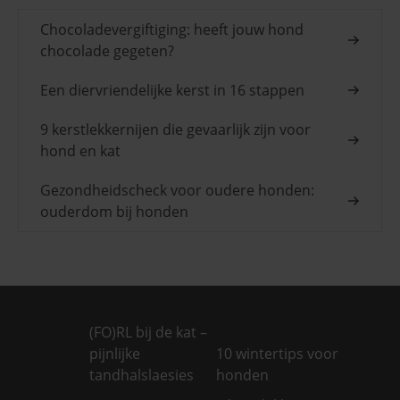
Chocoladevergiftiging: heeft jouw hond
chocolade gegeten?
Een diervriendelijke kerst in 16 stappen
9 kerstlekkernijen die gevaarlijk zijn voor
hond en kat
Gezondheidscheck voor oudere honden:
ouderdom bij honden
(FO)RL bij de kat –
pijnlijke
10 wintertips voor
tandhalslaesies
honden