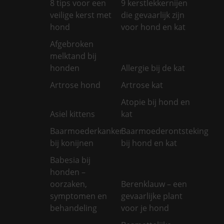
8 tips voor een
9 kerstlekkernijen
veilige kerst met
die gevaarlijk zijn
hond
voor hond en kat
Afgebroken
melktand bij
honden
Allergie bij de kat
Artrose hond
Artrose kat
Atopie bij hond en
Asiel kittens
kat
Baarmoederkanker
Baarmoederontsteking
bij konijnen
bij hond en kat
Babesia bij
honden –
oorzaken,
Berenklauw – een
symptomen en
gevaarlijke plant
behandeling
voor je hond