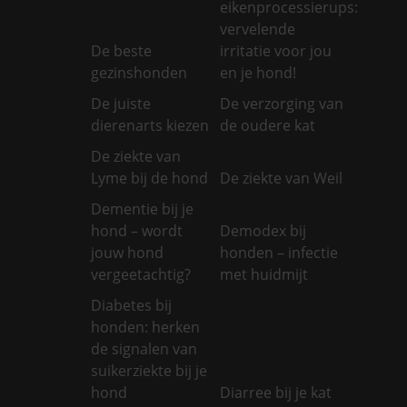
eikenprocessierups:
vervelende
De beste
irritatie voor jou
gezinshonden
en je hond!
De juiste
De verzorging van
dierenarts kiezen
de oudere kat
De ziekte van
Lyme bij de hond
De ziekte van Weil
Dementie bij je
hond – wordt
Demodex bij
jouw hond
honden – infectie
vergeetachtig?
met huidmijt
Diabetes bij
honden: herken
de signalen van
suikerziekte bij je
hond
Diarree bij je kat