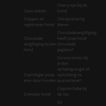
Cherry eye bij de
Cavia ziekten
hond
Chippen en
Chiropractie bij
registreren hond
dieren
Chocoladevergiftiging:
Chocolade
heeft jouw hond
vergiftiging bij een
chocolade
hond
gegeten?
Corona-stress bij
je dier:
verlatingsangst of
Coprofagie: poep
opluchting na
eten door honden
quarantaine?
Cryptorchidie bij
Crematie hond
de reu
De