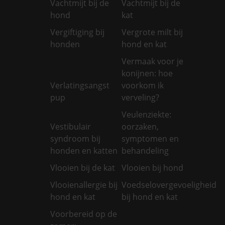
Vachtmijt bij de
Vachtmijt bij de
hond
kat
Vergiftiging bij
Vergrote milt bij
honden
hond en kat
Vermaak voor je
konijnen: hoe
Verlatingsangst
voorkom ik
pup
verveling?
Veulenziekte:
Vestibulair
oorzaken,
syndroom bij
symptomen en
honden en katten
behandeling
Vlooien bij de kat
Vlooien bij hond
Vlooienallergie bij
Voedselovergevoeligheid
hond en kat
bij hond en kat
Voorbereid op de