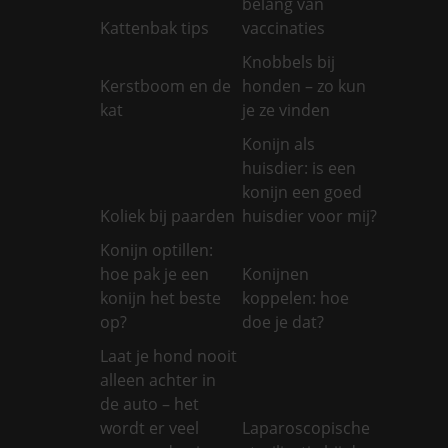
belang van
Kattenbak tips
vaccinaties
Knobbels bij
Kerstboom en de
honden – zo kun
kat
je ze vinden
Konijn als
huisdier: is een
konijn een goed
Koliek bij paarden
huisdier voor mij?
Konijn optillen:
hoe pak je een
Konijnen
konijn het beste
koppelen: hoe
op?
doe je dat?
Laat je hond nooit
alleen achter in
de auto – het
wordt er veel
Laparoscopische