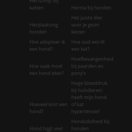
Herfstmijt bij
katten
Hernia bij honden
Het juiste dier
Herplaatsing
voor je gezin
honden
kiezen
Hoe adopteer ik
Hoe oud wordt
een hond?
een kat?
Hoefbevangenheid
Hoe vaak moet
bij paarden en
een hond eten?
pony’s
Hoge bloeddruk
bij huisdieren:
heeft mijn hond
Hoeveel kost een
of kat
hond?
hypertensie?
Hondsdolheid bij
Hond hijgt veel
honden