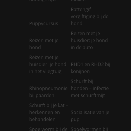
Rattengif
vergiftiging bij de
Puppycursus
hond
Reizen met je
Reizen met je
huisdier: je hond
hond
in de auto
Reizen met je
huisdier: je hond
RHD1 en RHD2 bij
in het vliegtuig
konijnen
Schurft bij
Rhinopneumonie
honden – infectie
bij paarden
met schurftmijt
Schurft bij je kat –
herkennen en
Socialisatie van je
behandelen
pup
Spoelworm bij de
Spoelwormen bij