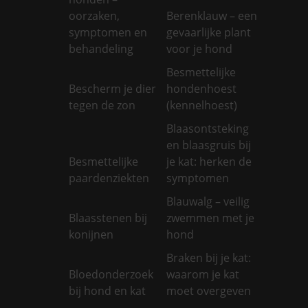
oorzaken,
Berenklauw – een
symptomen en
gevaarlijke plant
behandeling
voor je hond
Besmettelijke
Bescherm je dier
hondenhoest
tegen de zon
(kennelhoest)
Blaasontsteking
en blaasgruis bij
Besmettelijke
je kat: herken de
paardenziekten
symptomen
Blauwalg – veilig
Blaasstenen bij
zwemmen met je
konijnen
hond
Braken bij je kat:
Bloedonderzoek
waarom je kat
bij hond en kat
moet overgeven