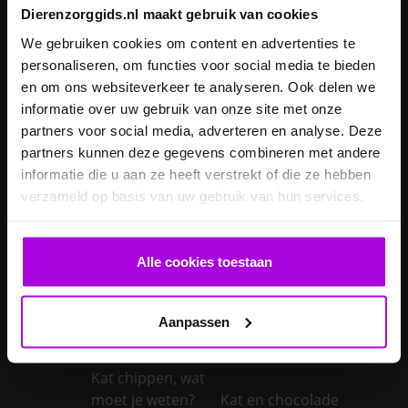
geopereerd – wat
Dierenzorggids.nl maakt gebruik van cookies
kan je
Je kater laten
We gebruiken cookies om content en advertenties te
verwachten?
castreren
personaliseren, om functies voor social media te bieden
Je konijn laten
Je konijn laten
en om ons websiteverkeer te analyseren. Ook delen we
castreren
steriliseren
informatie over uw gebruik van onze site met onze
Je konijnen
partners voor social media, adverteren en analyse. Deze
vaccineren
Kanker bij honden
partners kunnen deze gegevens combineren met andere
informatie die u aan ze heeft verstrekt of die ze hebben
Kanker bij katten:
verzameld op basis van uw gebruik van hun services.
symptomen,
diagnose en
behandeling van
Alle cookies toestaan
een kwaadaardige
tumor bij je kat
Kat adopteren
Aanpassen
Kat buiten in de
Kat chippen
winter
kosten
Kat chippen, wat
moet je weten?
Kat en chocolade