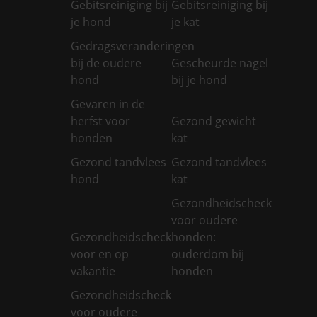
Gebitsreiniging bij
Gebitsreiniging bij
je hond
je kat
Gedragsveranderingen
bij de oudere
Gescheurde nagel
hond
bij je hond
Gevaren in de
herfst voor
Gezond gewicht
honden
kat
Gezond tandvlees
Gezond tandvlees
hond
kat
Gezondheidscheck
voor oudere
Gezondheidscheck
honden:
voor en op
ouderdom bij
vakantie
honden
Gezondheidscheck
voor oudere