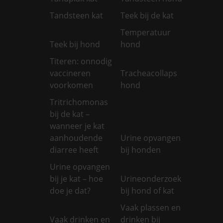
Tandsteen kat
Teek bij de kat
Temperatuur
Teek bij hond
hond
Titeren: onnodig
vaccineren
Tracheacollaps
voorkomen
hond
Tritrichomonas
bij de kat –
wanneer je kat
aanhoudende
Urine opvangen
diarree heeft
bij honden
Urine opvangen
bij je kat – hoe
Urineonderzoek
doe je dat?
bij hond of kat
Vaak plassen en
Vaak drinken en
drinken bij