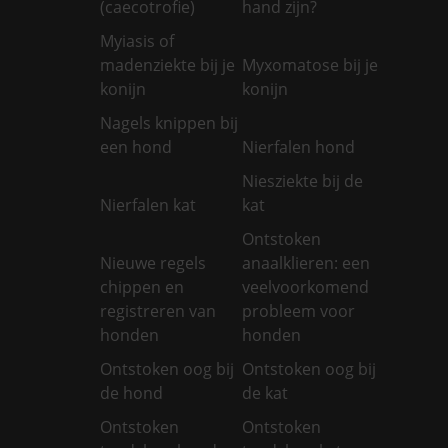
(caecotrofie)
hand zijn?
Myiasis of
madenziekte bij je
Myxomatose bij je
konijn
konijn
Nagels knippen bij
een hond
Nierfalen hond
Niesziekte bij de
Nierfalen kat
kat
Ontstoken
Nieuwe regels
anaalklieren: een
chippen en
veelvoorkomend
registreren van
probleem voor
honden
honden
Ontstoken oog bij
Ontstoken oog bij
de hond
de kat
Ontstoken
Ontstoken