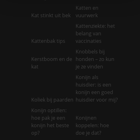
Katten en
Kat stinkt uit bek
vuurwerk
Kattenziekte: het
belang van
Kattenbak tips
vaccinaties
Knobbels bij
Kerstboom en de
honden – zo kun
kat
je ze vinden
Konijn als
huisdier: is een
konijn een goed
Koliek bij paarden
huisdier voor mij?
Konijn optillen:
hoe pak je een
Konijnen
konijn het beste
koppelen: hoe
op?
doe je dat?