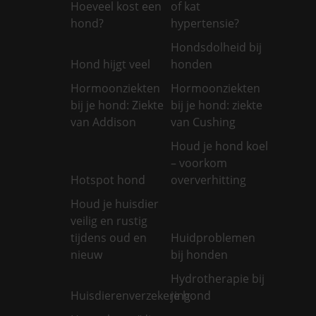
Hoeveel kost een
of kat
hond?
hypertensie?
Hondsdolheid bij
Hond hijgt veel
honden
Hormoonziekten
Hormoonziekten
bij je hond: Ziekte
bij je hond: ziekte
van Addison
van Cushing
Houd je hond koel
– voorkom
Hotspot hond
oververhitting
Houd je huisdier
veilig en rustig
tijdens oud en
Huidproblemen
nieuw
bij honden
Hydrotherapie bij
Huisdierenverzekering
je hond