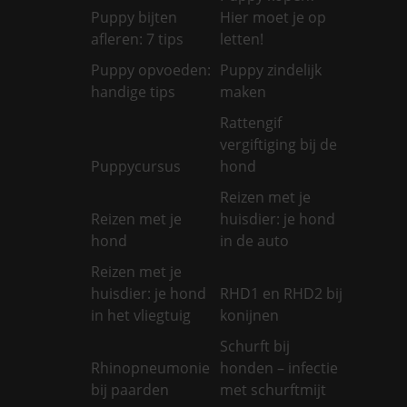
Puppy bijten
Hier moet je op
afleren: 7 tips
letten!
Puppy opvoeden:
Puppy zindelijk
handige tips
maken
Rattengif
vergiftiging bij de
Puppycursus
hond
Reizen met je
Reizen met je
huisdier: je hond
hond
in de auto
Reizen met je
huisdier: je hond
RHD1 en RHD2 bij
in het vliegtuig
konijnen
Schurft bij
Rhinopneumonie
honden – infectie
bij paarden
met schurftmijt