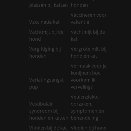
plassen bij katten
honden
Vaccineren voor
Vaccinatie kat
vakantie
Vachtmijt bij de
Vachtmijt bij de
hond
kat
Vergiftiging bij
Vergrote milt bij
honden
hond en kat
Vermaak voor je
konijnen: hoe
Verlatingsangst
voorkom ik
pup
verveling?
Veulenziekte:
Vestibulair
oorzaken,
syndroom bij
symptomen en
honden en katten
behandeling
Vlooien bij de kat
Vlooien bij hond