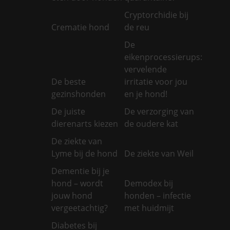
Cryptorchidie bij
Crematie hond
de reu
De
eikenprocessierups:
vervelende
De beste
irritatie voor jou
gezinshonden
en je hond!
De juiste
De verzorging van
dierenarts kiezen
de oudere kat
De ziekte van
Lyme bij de hond
De ziekte van Weil
Dementie bij je
hond – wordt
Demodex bij
jouw hond
honden – infectie
vergeetachtig?
met huidmijt
Diabetes bij