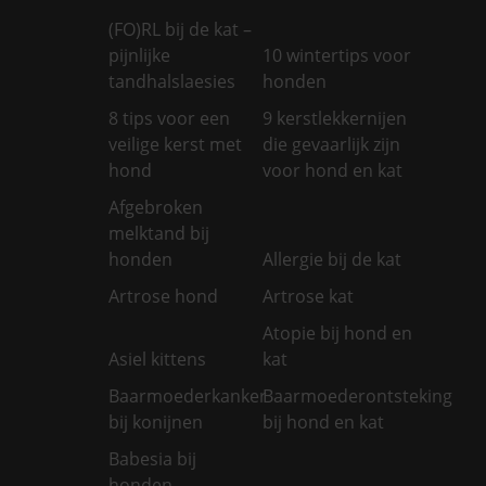
(FO)RL bij de kat –
pijnlijke
10 wintertips voor
tandhalslaesies
honden
8 tips voor een
9 kerstlekkernijen
veilige kerst met
die gevaarlijk zijn
hond
voor hond en kat
Afgebroken
melktand bij
honden
Allergie bij de kat
Artrose hond
Artrose kat
Atopie bij hond en
Asiel kittens
kat
Baarmoederkanker
Baarmoederontsteking
bij konijnen
bij hond en kat
Babesia bij
honden –