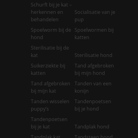
Schurft bij je kat –
herkennen en
Socialisatie van je
behandelen
pup
Spoelworm bij de
Spoelwormen bij
hond
katten
Sterilisatie bij de
kat
Sterilisatie hond
Suikerziekte bij
Tand afgebroken
katten
bij mijn hond
Tand afgebroken
Tanden van een
bij mijn kat
konijn
Tanden wisselen
Tandenpoetsen
puppy’s
bij je hond
Tandenpoetsen
bij je kat
Tandplak hond
Tandplak kat
Tandsteen hond