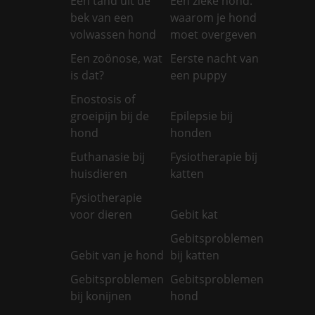
Een tand uit de
Een zieke hond:
bek van een
waarom je hond
volwassen hond
moet overgeven
Een zoönose, wat
Eerste nacht van
is dat?
een puppy
Enostosis of
groeipijn bij de
Epilepsie bij
hond
honden
Euthanasie bij
Fysiotherapie bij
huisdieren
katten
Fysiotherapie
voor dieren
Gebit kat
Gebitsproblemen
Gebit van je hond
bij katten
Gebitsproblemen
Gebitsproblemen
bij konijnen
hond