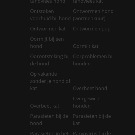
tandvlees hond
tandvlees kat
Ontstoken
Ontwormen hond
voorhuid bij hond
(wormenkuur)
Ontwormen kat
Ontwormen pup
Oormijt bij een
hond
Oormijt kat
Oorontsteking bij
Oorproblemen bij
de hond
honden
Op vakantie
zonder je hond of
kat
Overbeet hond
Overgewicht
Overbeet kat
honden
Parasieten bij de
Parasieten bij de
hond
kat
Parasieten in het
Parvovirus bij de