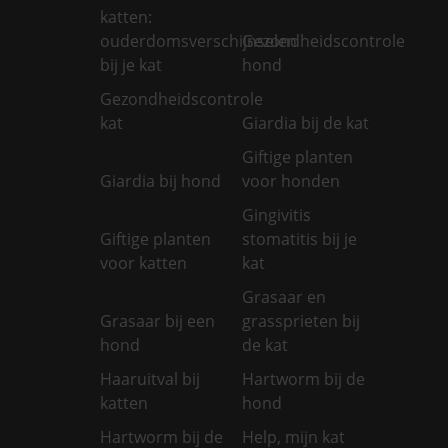
katten:
ouderdomsverschijnselen
Gezondheidscontrole
bij je kat
hond
Gezondheidscontrole
kat
Giardia bij de kat
Giftige planten
Giardia bij hond
voor honden
Gingivitis
Giftige planten
stomatitis bij je
voor katten
kat
Grasaar en
Grasaar bij een
grassprieten bij
hond
de kat
Haaruitval bij
Hartworm bij de
katten
hond
Hartworm bij de
Help, mijn kat