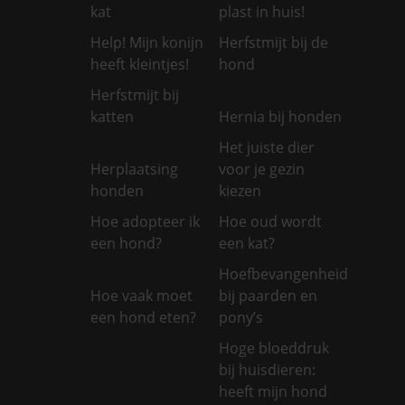
kat
plast in huis!
Help! Mijn konijn
Herfstmijt bij de
heeft kleintjes!
hond
Herfstmijt bij
katten
Hernia bij honden
Het juiste dier
Herplaatsing
voor je gezin
honden
kiezen
Hoe adopteer ik
Hoe oud wordt
een hond?
een kat?
Hoefbevangenheid
Hoe vaak moet
bij paarden en
een hond eten?
pony’s
Hoge bloeddruk
bij huisdieren:
heeft mijn hond