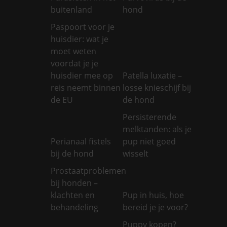
buitenland
hond
Paspoort voor je
huisdier: wat je
moet weten
voordat je je
huisdier mee op
Patella luxatie –
reis neemt binnen
losse knieschijf bij
de EU
de hond
Persisterende
melktanden: als je
Perianaal fistels
pup niet goed
bij de hond
wisselt
Prostaatproblemen
bij honden –
klachten en
Pup in huis, hoe
behandeling
bereid je je voor?
Puppy kopen?