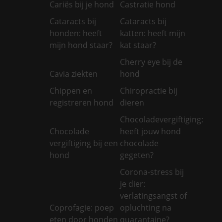
Cariës bij je hond
Castratie hond
Cataracts bij
Cataracts bij
honden: heeft
katten: heeft mijn
mijn hond staar?
kat staar?
Cherry eye bij de
Cavia ziekten
hond
Chippen en
Chiropractie bij
registreren hond
dieren
Chocoladevergiftiging:
Chocolade
heeft jouw hond
vergiftiging bij een
chocolade
hond
gegeten?
Corona-stress bij
je dier:
verlatingsangst of
Coprofagie: poep
opluchting na
eten door honden
quarantaine?