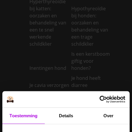
Hyperthyreoïdie
bij katten:
Hypothyreoïdie
oorzaken en
bij honden:
behandeling van
oorzaken en
een te snel
behandeling van
werkende
een trage
schildklier
schildklier
Is een kerstboom
giftig voor
Inentingen hond
honden?
Je hond heeft
Je cavia verzorgen
diarree
Je hond wordt
geopereerd – wat
kan je
Je kat naar een
Toestemming
Details
Over
verwachten?
pension brengen
Je kat wordt