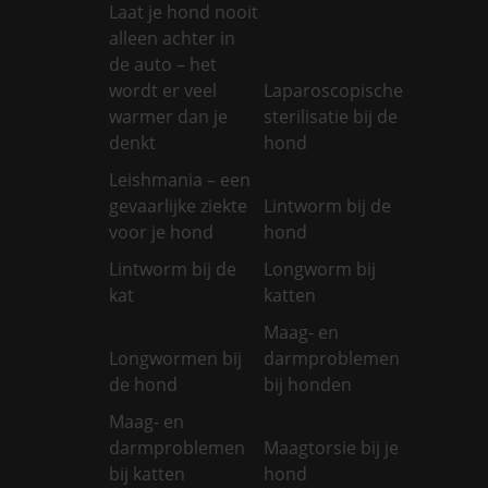
Laat je hond nooit
alleen achter in
de auto – het
wordt er veel
Laparoscopische
warmer dan je
sterilisatie bij de
denkt
hond
Leishmania – een
gevaarlijke ziekte
Lintworm bij de
voor je hond
hond
Lintworm bij de
Longworm bij
kat
katten
Maag- en
Longwormen bij
darmproblemen
de hond
bij honden
Maag- en
darmproblemen
Maagtorsie bij je
bij katten
hond