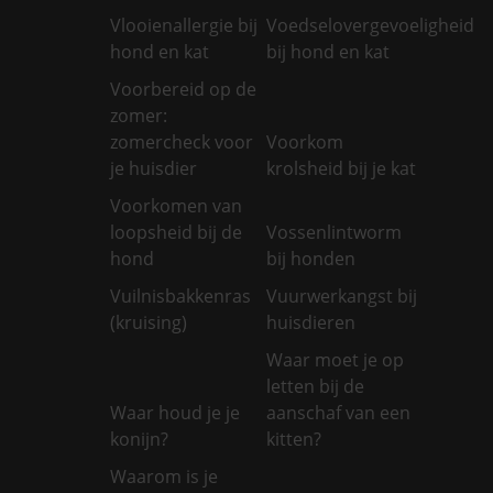
Vlooienallergie bij
Voedselovergevoeligheid
hond en kat
bij hond en kat
Voorbereid op de
zomer:
zomercheck voor
Voorkom
je huisdier
krolsheid bij je kat
Voorkomen van
loopsheid bij de
Vossenlintworm
hond
bij honden
Vuilnisbakkenras
Vuurwerkangst bij
(kruising)
huisdieren
Waar moet je op
letten bij de
Waar houd je je
aanschaf van een
konijn?
kitten?
Waarom is je