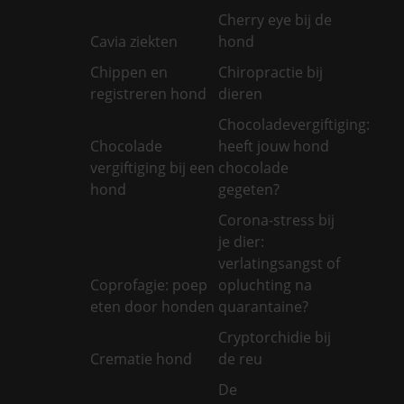
Cherry eye bij de
Cavia ziekten
hond
Chippen en
Chiropractie bij
registreren hond
dieren
Chocoladevergiftiging:
Chocolade
heeft jouw hond
vergiftiging bij een
chocolade
hond
gegeten?
Corona-stress bij
je dier:
verlatingsangst of
Coprofagie: poep
opluchting na
eten door honden
quarantaine?
Cryptorchidie bij
Crematie hond
de reu
De