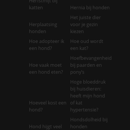
Herfstmijt bij
katten
Hernia bij honden
Het juiste dier
Herplaatsing
voor je gezin
honden
kiezen
Hoe adopteer ik
Hoe oud wordt
een hond?
een kat?
Hoefbevangenheid
Hoe vaak moet
bij paarden en
een hond eten?
pony’s
Hoge bloeddruk
bij huisdieren:
heeft mijn hond
Hoeveel kost een
of kat
hond?
hypertensie?
Hondsdolheid bij
Hond hijgt veel
honden