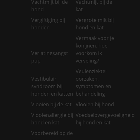
Vachtmijt bij de
Vachtmijt bij de
hond
kat
Vergiftiging bij
Vergrote milt bij
honden
hond en kat
Vermaak voor je
konijnen: hoe
Verlatingsangst
voorkom ik
pup
verveling?
Veulenziekte:
Vestibulair
oorzaken,
syndroom bij
symptomen en
honden en katten
behandeling
Vlooien bij de kat
Vlooien bij hond
Vlooienallergie bij
Voedselovergevoeligheid
hond en kat
bij hond en kat
Voorbereid op de