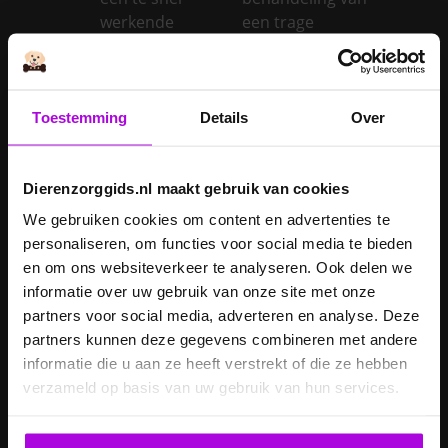
werkende
een trage
schildklier
schildklier
Is een kerstboom
giftig voor
Toestemming
Details
Over
Inentingen hond
honden?
Je hond heeft
Je cavia verzorgen
diarree
Dierenzorggids.nl maakt gebruik van cookies
Je hond wordt
We gebruiken cookies om content en advertenties te
geopereerd – wat
personaliseren, om functies voor social media te bieden
kan je
Je kat naar een
en om ons websiteverkeer te analyseren. Ook delen we
verwachten?
pension brengen
informatie over uw gebruik van onze site met onze
partners voor social media, adverteren en analyse. Deze
Je kat wordt
partners kunnen deze gegevens combineren met andere
geopereerd – wat
informatie die u aan ze heeft verstrekt of die ze hebben
kan je
Je kater laten
verzameld op basis van uw gebruik van hun services.
verwachten?
castreren
Je konijn laten
Je konijn laten