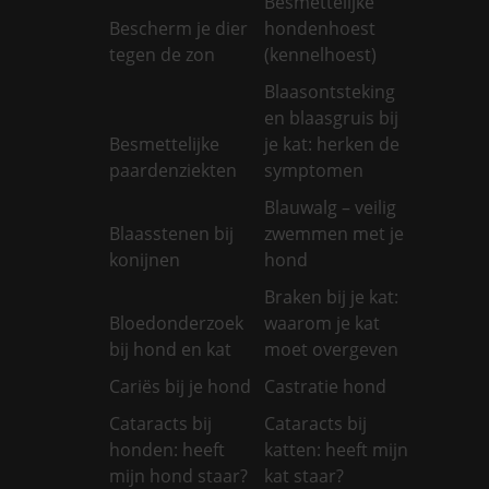
Besmettelijke
Bescherm je dier
hondenhoest
tegen de zon
(kennelhoest)
Blaasontsteking
en blaasgruis bij
Besmettelijke
je kat: herken de
paardenziekten
symptomen
Blauwalg – veilig
Blaasstenen bij
zwemmen met je
konijnen
hond
Braken bij je kat:
Bloedonderzoek
waarom je kat
bij hond en kat
moet overgeven
Cariës bij je hond
Castratie hond
Cataracts bij
Cataracts bij
honden: heeft
katten: heeft mijn
mijn hond staar?
kat staar?