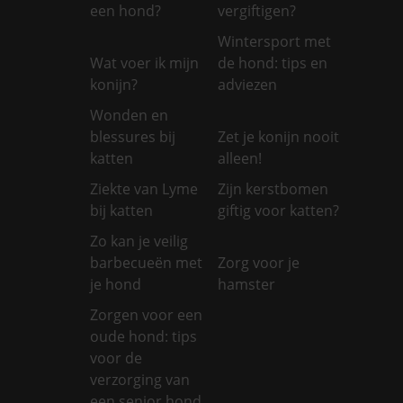
een hond?
vergiftigen?
Wintersport met
Wat voer ik mijn
de hond: tips en
konijn?
adviezen
Wonden en
blessures bij
Zet je konijn nooit
katten
alleen!
Ziekte van Lyme
Zijn kerstbomen
bij katten
giftig voor katten?
Zo kan je veilig
barbecueën met
Zorg voor je
je hond
hamster
Zorgen voor een
oude hond: tips
voor de
verzorging van
een senior hond