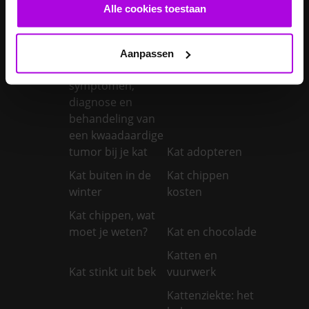
castreren
steriliseren
Alle cookies toestaan
Je konijnen
vaccineren
Kanker bij honden
Aanpassen
Kanker bij katten:
symptomen,
diagnose en
behandeling van
een kwaadaardige
tumor bij je kat
Kat adopteren
Kat buiten in de
Kat chippen
winter
kosten
Kat chippen, wat
moet je weten?
Kat en chocolade
Katten en
Kat stinkt uit bek
vuurwerk
Kattenziekte: het