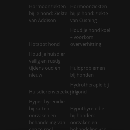
Hormoonziekten
Hormoonziekten
bij je hond: Ziekte
bij je hond: ziekte
van Addison
van Cushing
Houd je hond koel
– voorkom
Hotspot hond
oververhitting
Houd je huisdier
veilig en rustig
tijdens oud en
Huidproblemen
nieuw
bij honden
Hydrotherapie bij
Huisdierenverzekering
je hond
Hyperthyreoïdie
bij katten:
Hypothyreoïdie
oorzaken en
bij honden:
behandeling van
oorzaken en
een te snel
behandeling van