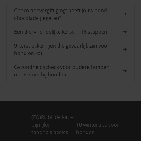
Chocoladevergiftiging: heeft jouw hond
chocolade gegeten?
Een diervriendelijke kerst in 16 stappen
9 kerstlekkernijen die gevaarlijk zijn voor
hond en kat
Gezondheidscheck voor oudere honden:
ouderdom bij honden
(FO)RL bij de kat –
pijnlijke
10 wintertips voor
tandhalslaesies
honden