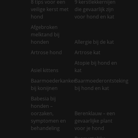
8 tips voor een
9 kerstlekkernijen
veilige kerst met
die gevaarlijk zijn
hond
voor hond en kat
Afgebroken
melktand bij
honden
Allergie bij de kat
Artrose hond
Artrose kat
Atopie bij hond en
Asiel kittens
kat
Baarmoederkanker
Baarmoederontsteking
bij konijnen
bij hond en kat
Babesia bij
honden –
oorzaken,
Berenklauw – een
symptomen en
gevaarlijke plant
behandeling
voor je hond