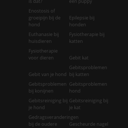
is dat?
een puppy
Enostosis of
groeipijn bij de
Epilepsie bij
hond
honden
Euthanasie bij
Fysiotherapie bij
huisdieren
katten
Fysiotherapie
voor dieren
Gebit kat
Gebitsproblemen
Gebit van je hond
bij katten
Gebitsproblemen
Gebitsproblemen
bij konijnen
hond
Gebitsreiniging bij
Gebitsreiniging bij
je hond
je kat
Gedragsveranderingen
bij de oudere
Gescheurde nagel