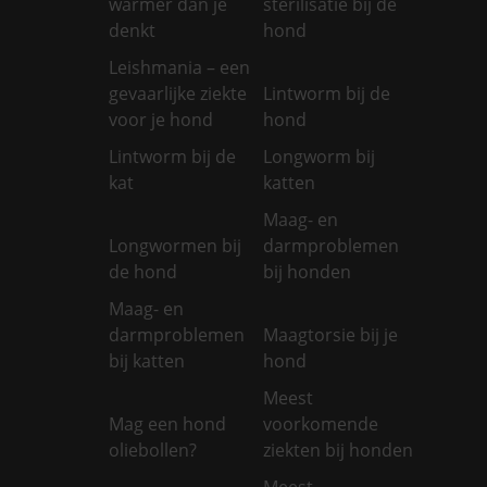
warmer dan je
sterilisatie bij de
denkt
hond
Leishmania – een
gevaarlijke ziekte
Lintworm bij de
voor je hond
hond
Lintworm bij de
Longworm bij
kat
katten
Maag- en
Longwormen bij
darmproblemen
de hond
bij honden
Maag- en
darmproblemen
Maagtorsie bij je
bij katten
hond
Meest
Mag een hond
voorkomende
oliebollen?
ziekten bij honden
Meest