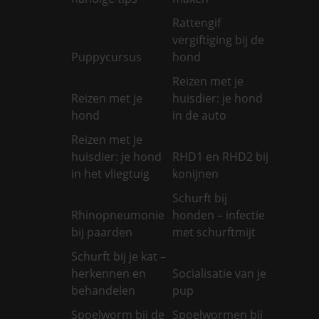
Rattengif
vergiftiging bij de
Puppycursus
hond
Reizen met je
Reizen met je
huisdier: je hond
hond
in de auto
Reizen met je
huisdier: je hond
RHD1 en RHD2 bij
in het vliegtuig
konijnen
Schurft bij
Rhinopneumonie
honden – infectie
bij paarden
met schurftmijt
Schurft bij je kat –
herkennen en
Socialisatie van je
behandelen
pup
Spoelworm bij de
Spoelwormen bij