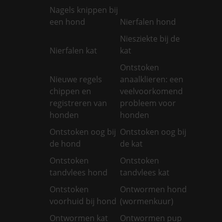
Nagels knippen bij
een hond
Nierfalen hond
Niesziekte bij de
Nierfalen kat
kat
Ontstoken
Nieuwe regels
anaalklieren: een
chippen en
veelvoorkomend
registreren van
probleem voor
honden
honden
Ontstoken oog bij
Ontstoken oog bij
de hond
de kat
Ontstoken
Ontstoken
tandvlees hond
tandvlees kat
Ontstoken
Ontwormen hond
voorhuid bij hond
(wormenkuur)
Ontwormen kat
Ontwormen pup