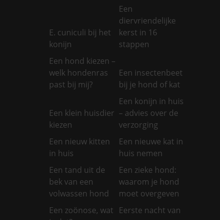
Een
diervriendelijke
E. cuniculi bij het
kerst in 16
konijn
stappen
Een hond kiezen –
welk hondenras
Een insectenbeet
past bij mij?
bij je hond of kat
Een konijn in huis
Een klein huisdier
– advies over de
kiezen
verzorging
Een nieuw kitten
Een nieuwe kat in
in huis
huis nemen
Een tand uit de
Een zieke hond:
bek van een
waarom je hond
volwassen hond
moet overgeven
Een zoönose, wat
Eerste nacht van