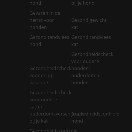
hond
bij je hond
Gevaren in de
herfst voor
Gezond gewicht
honden
kat
Gezond tandvlees
Gezond tandvlees
hond
kat
Gezondheidscheck
voor oudere
Gezondheidscheck
honden:
voor en op
ouderdom bij
vakantie
honden
Gezondheidscheck
voor oudere
katten:
ouderdomsverschijnselen
Gezondheidscontrole
bij je kat
hond
Gezondheidscontrole