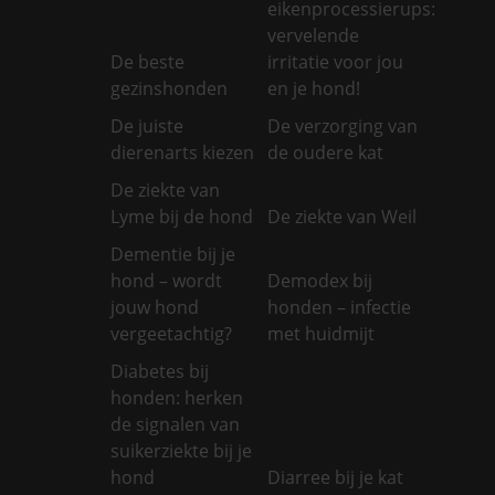
eikenprocessierups:
vervelende
De beste
irritatie voor jou
gezinshonden
en je hond!
De juiste
De verzorging van
dierenarts kiezen
de oudere kat
De ziekte van
Lyme bij de hond
De ziekte van Weil
Dementie bij je
hond – wordt
Demodex bij
jouw hond
honden – infectie
vergeetachtig?
met huidmijt
Diabetes bij
honden: herken
de signalen van
suikerziekte bij je
hond
Diarree bij je kat