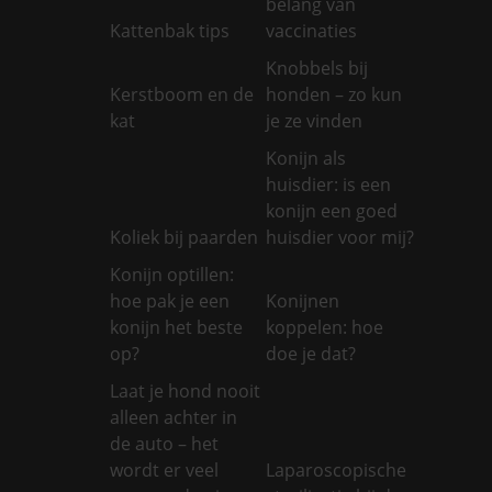
belang van
Kattenbak tips
vaccinaties
Knobbels bij
Kerstboom en de
honden – zo kun
kat
je ze vinden
Konijn als
huisdier: is een
konijn een goed
Koliek bij paarden
huisdier voor mij?
Konijn optillen:
hoe pak je een
Konijnen
konijn het beste
koppelen: hoe
op?
doe je dat?
Laat je hond nooit
alleen achter in
de auto – het
wordt er veel
Laparoscopische