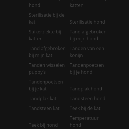
hond
katten
Sterilisatie bij de
kat
Sterilisatie hond
Suikerziekte bij
Tand afgebroken
katten
bij mijn hond
Tand afgebroken
Tanden van een
bij mijn kat
konijn
Tanden wisselen
Tandenpoetsen
puppy’s
bij je hond
Tandenpoetsen
bij je kat
Tandplak hond
Tandplak kat
Tandsteen hond
Tandsteen kat
Teek bij de kat
Temperatuur
Teek bij hond
hond