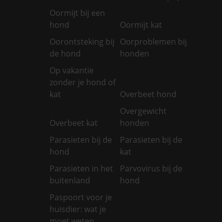
Oormijt bij een
hond
Oormijt kat
Oorontsteking bij
Oorproblemen bij
de hond
honden
Op vakantie
zonder je hond of
kat
Overbeet hond
Overgewicht
Overbeet kat
honden
Parasieten bij de
Parasieten bij de
hond
kat
Parasieten in het
Parvovirus bij de
buitenland
hond
Paspoort voor je
huisdier: wat je
moet weten