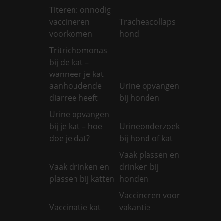
Titeren: onnodig
vaccineren
Tracheacollaps
voorkomen
hond
Tritrichomonas
bij de kat –
wanneer je kat
aanhoudende
Urine opvangen
diarree heeft
bij honden
Urine opvangen
bij je kat – hoe
Urineonderzoek
doe je dat?
bij hond of kat
Vaak plassen en
Vaak drinken en
drinken bij
plassen bij katten
honden
Vaccineren voor
Vaccinatie kat
vakantie