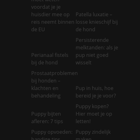
voordat je je
huisdier mee op
Patella luxatie –
reis neemt binnen
losse knieschijf bij
de EU
de hond
Persisterende
melktanden: als je
Perianaal fistels
pup niet goed
bij de hond
wisselt
Prostaatproblemen
bij honden –
klachten en
Pup in huis, hoe
behandeling
bereid je je voor?
Puppy kopen?
Puppy bijten
Hier moet je op
afleren: 7 tips
letten!
Puppy opvoeden:
Puppy zindelijk
handige tips
maken