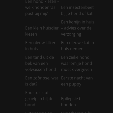
Een hond kiezen –
welk hondenras
Een insectenbeet
past bij mij?
bij je hond of kat
Een konijn in huis
Een klein huisdier
– advies over de
kiezen
verzorging
Een nieuw kitten
Een nieuwe kat in
in huis
huis nemen
Een tand uit de
Een zieke hond:
bek van een
waarom je hond
volwassen hond
moet overgeven
Een zoönose, wat
Eerste nacht van
is dat?
een puppy
Enostosis of
groeipijn bij de
Epilepsie bij
hond
honden