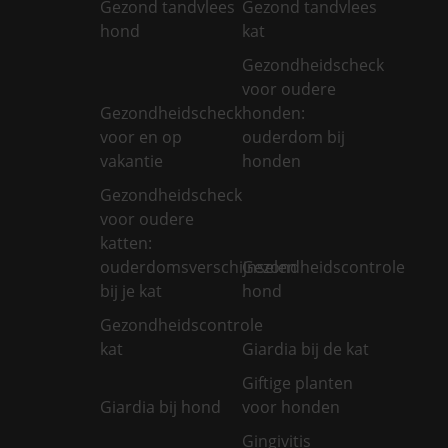
Gezond tandvlees
Gezond tandvlees
hond
kat
Gezondheidscheck
voor oudere
Gezondheidscheck
honden:
voor en op
ouderdom bij
vakantie
honden
Gezondheidscheck
voor oudere
katten:
ouderdomsverschijnselen
Gezondheidscontrole
bij je kat
hond
Gezondheidscontrole
kat
Giardia bij de kat
Giftige planten
Giardia bij hond
voor honden
Gingivitis