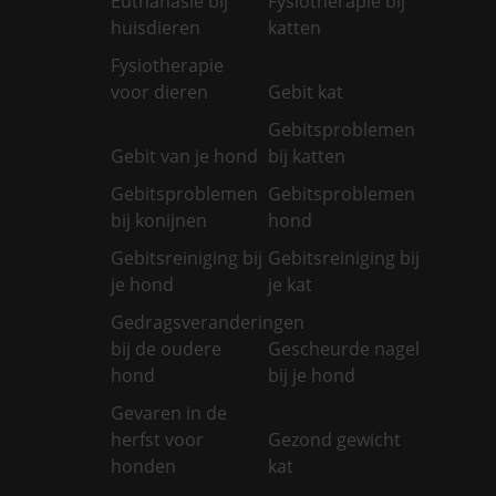
Euthanasie bij
Fysiotherapie bij
huisdieren
katten
Fysiotherapie
voor dieren
Gebit kat
Gebitsproblemen
Gebit van je hond
bij katten
Gebitsproblemen
Gebitsproblemen
bij konijnen
hond
Gebitsreiniging bij
Gebitsreiniging bij
je hond
je kat
Gedragsveranderingen
bij de oudere
Gescheurde nagel
hond
bij je hond
Gevaren in de
herfst voor
Gezond gewicht
honden
kat