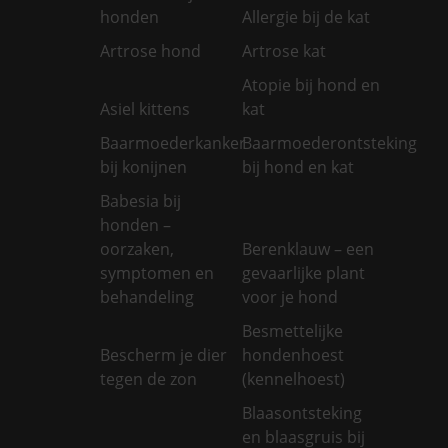
honden
Allergie bij de kat
Artrose hond
Artrose kat
Atopie bij hond en
Asiel kittens
kat
Baarmoederkanker
Baarmoederontsteking
bij konijnen
bij hond en kat
Babesia bij
honden –
oorzaken,
Berenklauw – een
symptomen en
gevaarlijke plant
behandeling
voor je hond
Besmettelijke
Bescherm je dier
hondenhoest
tegen de zon
(kennelhoest)
Blaasontsteking
en blaasgruis bij