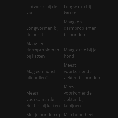
Lintworm bij de
Longworm bij
kat
katten
Maag- en
Longwormen bij
darmproblemen
de hond
bij honden
Maag- en
darmproblemen
Maagtorsie bij je
bij katten
hond
Meest
Mag een hond
voorkomende
oliebollen?
ziekten bij honden
Meest
Meest
voorkomende
voorkomende
ziekten bij
ziekten bij katten
konijnen
Met je honden op
Mijn hond heeft