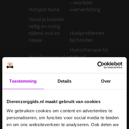
– voorkom
Hotspot hond
oververhitting
Houd je huisdier
veilig en rustig
tijdens oud en
Huidproblemen
nieuw
bij honden
Hydrotherapie bij
Huisdierenverzekering
je hond
Hyperthyreoïdie
bij katten:
Hypothyreoïdie
oorzaken en
bij honden:
Toestemming
Details
Over
behandeling van
oorzaken en
een te snel
behandeling van
werkende
een trage
Dierenzorggids.nl maakt gebruik van cookies
schildklier
schildklier
We gebruiken cookies om content en advertenties te
Is een kerstboom
personaliseren, om functies voor social media te bieden
giftig voor
en om ons websiteverkeer te analyseren. Ook delen we