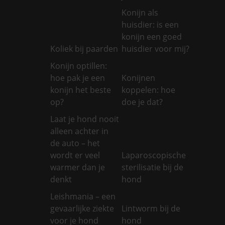
Konijn als
huisdier: is een
konijn een goed
Koliek bij paarden
huisdier voor mij?
Konijn optillen:
hoe pak je een
Konijnen
konijn het beste
koppelen: hoe
op?
doe je dat?
Laat je hond nooit
alleen achter in
de auto – het
wordt er veel
Laparoscopische
warmer dan je
sterilisatie bij de
denkt
hond
Leishmania – een
gevaarlijke ziekte
Lintworm bij de
voor je hond
hond