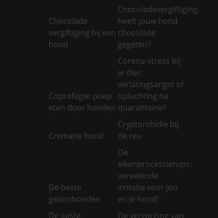
Chocoladevergiftiging:
Chocolade
heeft jouw hond
vergiftiging bij een
chocolade
hond
gegeten?
Corona-stress bij
je dier:
verlatingsangst of
Coprofagie: poep
opluchting na
eten door honden
quarantaine?
Cryptorchidie bij
Crematie hond
de reu
De
eikenprocessierups:
vervelende
De beste
irritatie voor jou
gezinshonden
en je hond!
De juiste
De verzorging van