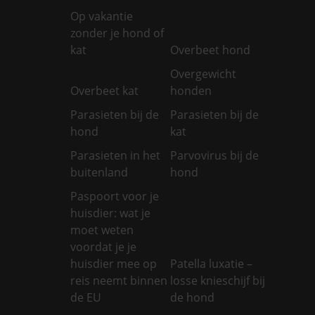
Op vakantie
zonder je hond of
kat
Overbeet hond
Overgewicht
Overbeet kat
honden
Parasieten bij de
Parasieten bij de
hond
kat
Parasieten in het
Parvovirus bij de
buitenland
hond
Paspoort voor je
huisdier: wat je
moet weten
voordat je je
huisdier mee op
Patella luxatie –
reis neemt binnen
losse knieschijf bij
de EU
de hond