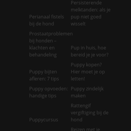
Persisterende
melktanden: als je
Perianaal fistels
pup niet goed
bij de hond
wisselt
Prostaatproblemen
bij honden –
klachten en
Pup in huis, hoe
behandeling
bereid je je voor?
Puppy kopen?
Puppy bijten
Hier moet je op
afleren: 7 tips
letten!
Puppy opvoeden:
Puppy zindelijk
handige tips
maken
Rattengif
vergiftiging bij de
Puppycursus
hond
Reizen met je