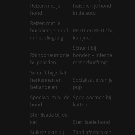
Reizen met je
huisdier: je hond
hond
in de auto
Reizen met je
huisdier: je hond
RHD1 en RHD2 bij
in het vliegtuig
konijnen
Schurft bij
Rhinopneumonie
honden – infectie
bij paarden
met schurftmijt
Schurft bij je kat –
herkennen en
Socialisatie van je
behandelen
pup
Spoelworm bij de
Spoelwormen bij
hond
katten
Sterilisatie bij de
kat
Sterilisatie hond
Suikerziekte bij
Tand afgebroken