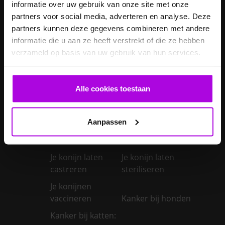
Inentingen hond
honden?
informatie over uw gebruik van onze site met onze
partners voor social media, adverteren en analyse. Deze
Je hond heeft
partners kunnen deze gegevens combineren met andere
Je cavia verzorgen
diarree
informatie die u aan ze heeft verstrekt of die ze hebben
Je hond wordt
verzameld op basis van uw gebruik van hun services.
geopereerd – wat
kan je
Je kat naar een
verwachten?
pension brengen
Alle cookies toestaan
Je kat wordt
geopereerd – wat
Aanpassen
kan je
Je kater laten
verwachten?
castreren
Je konijn laten
Je konijn laten
castreren
steriliseren
Je konijnen
vaccineren
Kanker bij honden
Kanker bij katten: