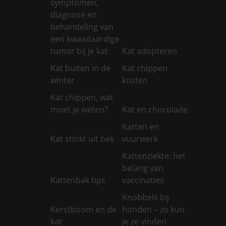
symptomen,
diagnose en
behandeling van
een kwaadaardige
tumor bij je kat
Kat adopteren
Kat buiten in de
Kat chippen
winter
kosten
Kat chippen, wat
moet je weten?
Kat en chocolade
Katten en
Kat stinkt uit bek
vuurwerk
Kattenziekte: het
belang van
Kattenbak tips
vaccinaties
Knobbels bij
Kerstboom en de
honden – zo kun
kat
je ze vinden