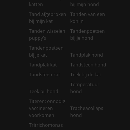
katten
bij mijn hond
Tand afgebroken
Tanden van een
bij mijn kat
konijn
Tanden wisselen
Tandenpoetsen
puppy’s
bij je hond
Tandenpoetsen
bij je kat
Tandplak hond
Tandplak kat
Tandsteen hond
Tandsteen kat
Teek bij de kat
Temperatuur
Teek bij hond
hond
Titeren: onnodig
vaccineren
Tracheacollaps
voorkomen
hond
Tritrichomonas