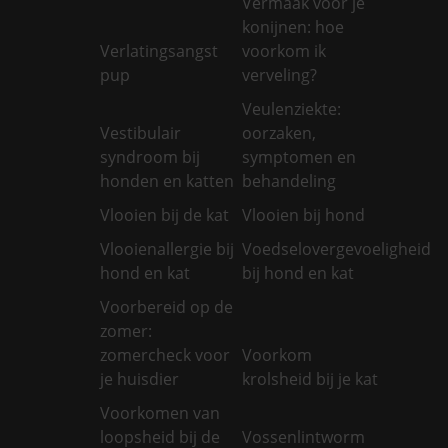
Vermaak voor je
konijnen: hoe
Verlatingsangst
voorkom ik
pup
verveling?
Veulenziekte:
Vestibulair
oorzaken,
syndroom bij
symptomen en
honden en katten
behandeling
Vlooien bij de kat
Vlooien bij hond
Vlooienallergie bij
Voedselovergevoeligheid
hond en kat
bij hond en kat
Voorbereid op de
zomer:
zomercheck voor
Voorkom
je huisdier
krolsheid bij je kat
Voorkomen van
loopsheid bij de
Vossenlintworm