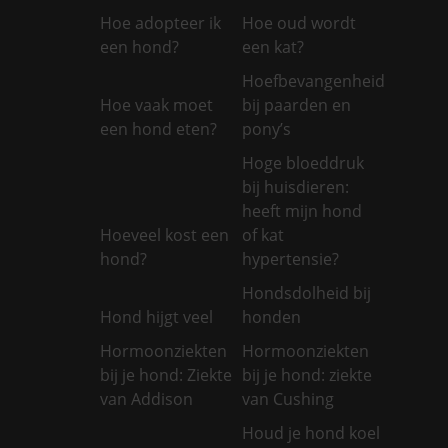
Hoe adopteer ik
Hoe oud wordt
een hond?
een kat?
Hoefbevangenheid
Hoe vaak moet
bij paarden en
een hond eten?
pony’s
Hoge bloeddruk
bij huisdieren:
heeft mijn hond
Hoeveel kost een
of kat
hond?
hypertensie?
Hondsdolheid bij
Hond hijgt veel
honden
Hormoonziekten
Hormoonziekten
bij je hond: Ziekte
bij je hond: ziekte
van Addison
van Cushing
Houd je hond koel