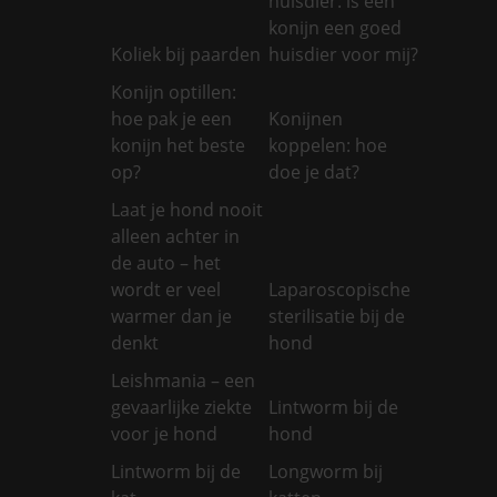
huisdier: is een
konijn een goed
Koliek bij paarden
huisdier voor mij?
Konijn optillen:
hoe pak je een
Konijnen
konijn het beste
koppelen: hoe
op?
doe je dat?
Laat je hond nooit
alleen achter in
de auto – het
wordt er veel
Laparoscopische
warmer dan je
sterilisatie bij de
denkt
hond
Leishmania – een
gevaarlijke ziekte
Lintworm bij de
voor je hond
hond
Lintworm bij de
Longworm bij