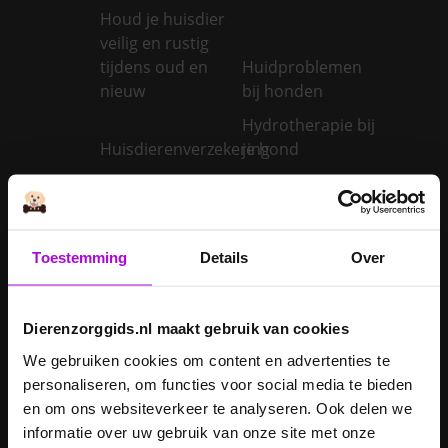
Houd je huisdier
veilig en rustig
tijdens oud en
Huidproblemen
nieuw
bij honden
Hydrotherapie bij
Huisdierenverzekering
je hond
Hyperthyreoïdie
bij katten:
Hypothyreoïdie
oorzaken en
bij honden:
behandeling van
oorzaken en
Toestemming
Details
Over
een te snel
behandeling van
werkende
een trage
schildklier
schildklier
Dierenzorggids.nl maakt gebruik van cookies
Is een kerstboom
We gebruiken cookies om content en advertenties te
giftig voor
personaliseren, om functies voor social media te bieden
Inentingen hond
honden?
en om ons websiteverkeer te analyseren. Ook delen we
informatie over uw gebruik van onze site met onze
Je hond heeft