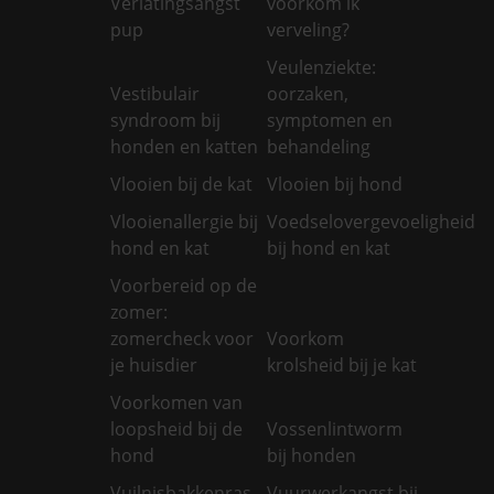
Verlatingsangst
voorkom ik
pup
verveling?
Veulenziekte:
Vestibulair
oorzaken,
syndroom bij
symptomen en
honden en katten
behandeling
Vlooien bij de kat
Vlooien bij hond
Vlooienallergie bij
Voedselovergevoeligheid
hond en kat
bij hond en kat
Voorbereid op de
zomer:
zomercheck voor
Voorkom
je huisdier
krolsheid bij je kat
Voorkomen van
loopsheid bij de
Vossenlintworm
hond
bij honden
Vuilnisbakkenras
Vuurwerkangst bij