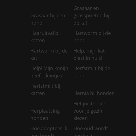
Grasaar en
Grasaar bij een
grassprieten bij
hond
de kat
Haaruitval bij
Hartworm bij de
katten
hond
Hartworm bij de
Help, mijn kat
kat
plast in huis!
Help! Mijn konijn
Herfstmijt bij de
heeft kleintjes!
hond
Herfstmijt bij
katten
Hernia bij honden
Het juiste dier
Herplaatsing
voor je gezin
honden
kiezen
Hoe adopteer ik
Hoe oud wordt
een hond?
een kat?