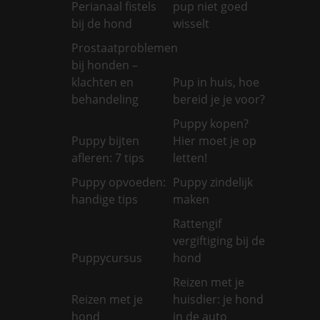
Perianaal fistels
pup niet goed
bij de hond
wisselt
Prostaatproblemen
bij honden –
klachten en
Pup in huis, hoe
behandeling
bereid je je voor?
Puppy kopen?
Puppy bijten
Hier moet je op
afleren: 7 tips
letten!
Puppy opvoeden:
Puppy zindelijk
handige tips
maken
Rattengif
vergiftiging bij de
Puppycursus
hond
Reizen met je
Reizen met je
huisdier: je hond
hond
in de auto