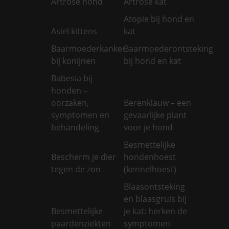
Artrose hond
Artrose kat
Atopie bij hond en
Asiel kittens
kat
Baarmoederkanker
Baarmoederontsteking
bij konijnen
bij hond en kat
Babesia bij
honden –
oorzaken,
Berenklauw – een
symptomen en
gevaarlijke plant
behandeling
voor je hond
Besmettelijke
Bescherm je dier
hondenhoest
tegen de zon
(kennelhoest)
Blaasontsteking
en blaasgruis bij
Besmettelijke
je kat: herken de
paardenziekten
symptomen