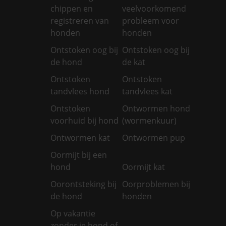
chippen en
veelvoorkomend
registreren van
probleem voor
honden
honden
Ontstoken oog bij
Ontstoken oog bij
de hond
de kat
Ontstoken
Ontstoken
tandvlees hond
tandvlees kat
Ontstoken
Ontwormen hond
voorhuid bij hond
(wormenkuur)
Ontwormen kat
Ontwormen pup
Oormijt bij een
hond
Oormijt kat
Oorontsteking bij
Oorproblemen bij
de hond
honden
Op vakantie
zonder je hond of