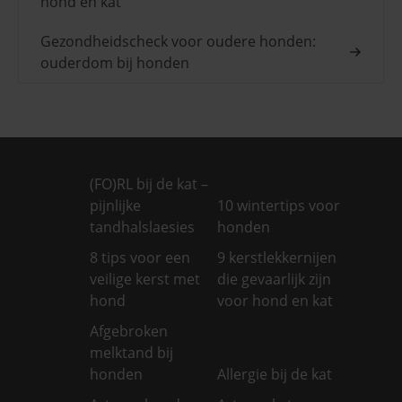
hond en kat
Gezondheidscheck voor oudere honden:
ouderdom bij honden
(FO)RL bij de kat –
pijnlijke
10 wintertips voor
tandhalslaesies
honden
8 tips voor een
9 kerstlekkernijen
veilige kerst met
die gevaarlijk zijn
hond
voor hond en kat
Afgebroken
melktand bij
honden
Allergie bij de kat