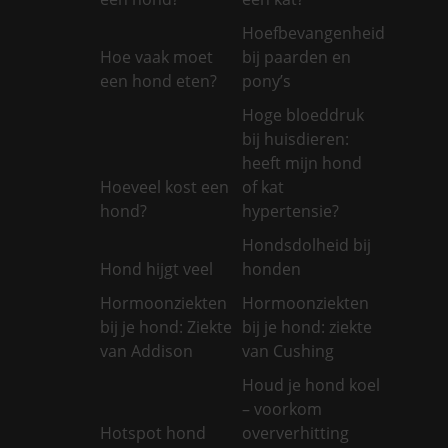
Hoefbevangenheid
Hoe vaak moet
bij paarden en
een hond eten?
pony’s
Hoge bloeddruk
bij huisdieren:
heeft mijn hond
Hoeveel kost een
of kat
hond?
hypertensie?
Hondsdolheid bij
Hond hijgt veel
honden
Hormoonziekten
Hormoonziekten
bij je hond: Ziekte
bij je hond: ziekte
van Addison
van Cushing
Houd je hond koel
– voorkom
Hotspot hond
oververhitting