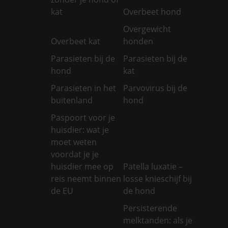
kat
Overbeet hond
Overgewicht
Overbeet kat
honden
Parasieten bij de
Parasieten bij de
hond
kat
Parasieten in het
Parvovirus bij de
buitenland
hond
Paspoort voor je
huisdier: wat je
moet weten
voordat je je
huisdier mee op
Patella luxatie –
reis neemt binnen
losse knieschijf bij
de EU
de hond
Persisterende
melktanden: als je