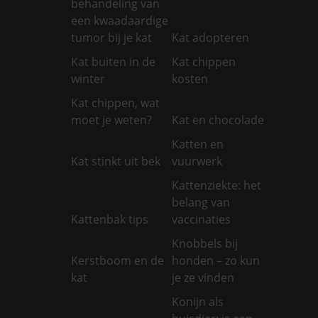
behandeling van
een kwaadaardige
tumor bij je kat
Kat adopteren
Kat buiten in de
Kat chippen
winter
kosten
Kat chippen, wat
moet je weten?
Kat en chocolade
Katten en
Kat stinkt uit bek
vuurwerk
Kattenziekte: het
belang van
Kattenbak tips
vaccinaties
Knobbels bij
Kerstboom en de
honden – zo kun
kat
je ze vinden
Konijn als