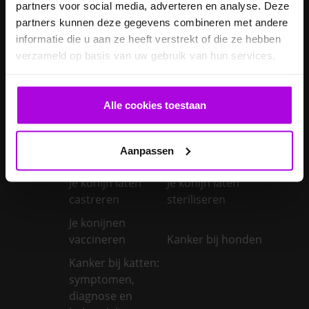
partners voor social media, adverteren en analyse. Deze
Je cavia verzorgen
diarree
partners kunnen deze gegevens combineren met andere
Je hond wordt
informatie die u aan ze heeft verstrekt of die ze hebben
geopereerd – wat
verzameld op basis van uw gebruik van hun services.
kan je
Je kat naar een
verwachten?
pension brengen
Alle cookies toestaan
Je kat wordt
geopereerd – wat
kan je
Je kater laten
Aanpassen
verwachten?
castreren
Je konijn laten
Je konijn laten
castreren
steriliseren
Je konijnen
vaccineren
Kanker bij honden
Kanker bij katten:
symptomen,
diagnose en