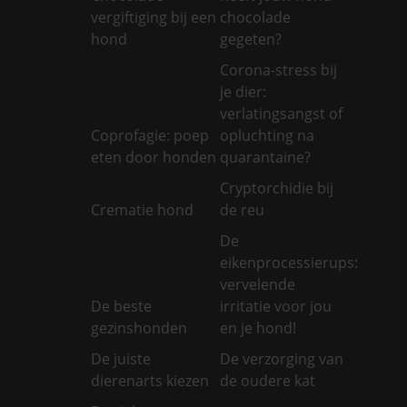
vergiftiging bij een
chocolade
hond
gegeten?
Corona-stress bij
je dier:
verlatingsangst of
Coprofagie: poep
opluchting na
eten door honden
quarantaine?
Cryptorchidie bij
Crematie hond
de reu
De
eikenprocessierups:
vervelende
De beste
irritatie voor jou
gezinshonden
en je hond!
De juiste
De verzorging van
dierenarts kiezen
de oudere kat