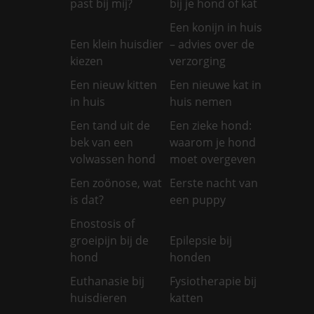
past bij mij?
bij je hond of kat
Een konijn in huis
Een klein huisdier
– advies over de
kiezen
verzorging
Een nieuw kitten
Een nieuwe kat in
in huis
huis nemen
Een tand uit de
Een zieke hond:
bek van een
waarom je hond
volwassen hond
moet overgeven
Een zoönose, wat
Eerste nacht van
is dat?
een puppy
Enostosis of
groeipijn bij de
Epilepsie bij
hond
honden
Euthanasie bij
Fysiotherapie bij
huisdieren
katten