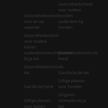
Gezondheidscheck
voor oudere
Gezondheidscheck
honden:
voor en op
ouderdom bij
vakantie
honden
Gezondheidscheck
voor oudere
katten:
ouderdomsverschijnselen
Gezondheidscontrole
bij je kat
hond
Gezondheidscontrole
kat
Giardia bij de kat
Giftige planten
Giardia bij hond
voor honden
Gingivitis
Giftige planten
stomatitis bij je
voor katten
kat