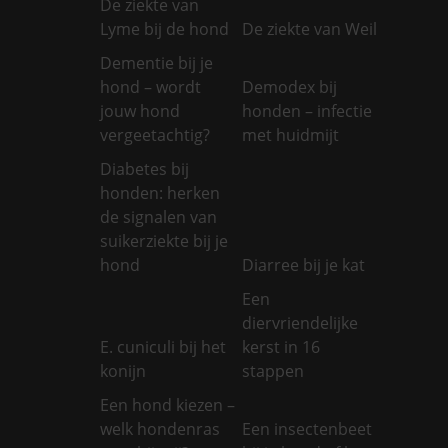
De ziekte van
Lyme bij de hond
De ziekte van Weil
Dementie bij je
hond – wordt
Demodex bij
jouw hond
honden – infectie
vergeetachtig?
met huidmijt
Diabetes bij
honden: herken
de signalen van
suikerziekte bij je
hond
Diarree bij je kat
Een
diervriendelijke
E. cuniculi bij het
kerst in 16
konijn
stappen
Een hond kiezen –
welk hondenras
Een insectenbeet