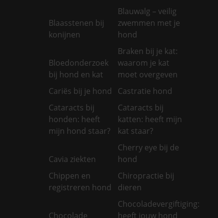
Blauwalg – veilig
Blaasstenen bij
zwemmen met je
konijnen
hond
Braken bij je kat:
Bloedonderzoek
waarom je kat
bij hond en kat
moet overgeven
Cariës bij je hond
Castratie hond
Cataracts bij
Cataracts bij
honden: heeft
katten: heeft mijn
mijn hond staar?
kat staar?
Cherry eye bij de
Cavia ziekten
hond
Chippen en
Chiropractie bij
registreren hond
dieren
Chocoladevergiftiging:
Chocolade
heeft jouw hond