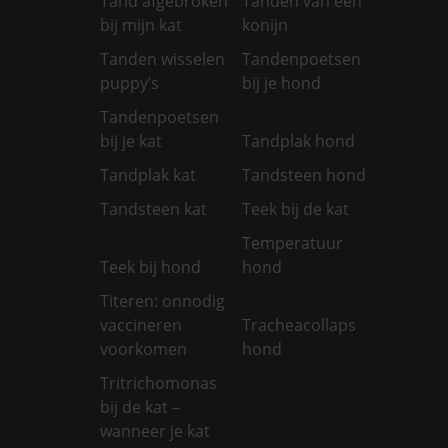
Tand afgebroken
Tanden van een
bij mijn kat
konijn
Tanden wisselen
Tandenpoetsen
puppy’s
bij je hond
Tandenpoetsen
bij je kat
Tandplak hond
Tandplak kat
Tandsteen hond
Tandsteen kat
Teek bij de kat
Temperatuur
Teek bij hond
hond
Titeren: onnodig
vaccineren
Tracheacollaps
voorkomen
hond
Tritrichomonas
bij de kat –
wanneer je kat