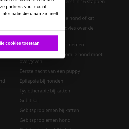
Een diervriendelijke kerst in 16 stappen
ze partners voor social
ras past
nformatie die u aan ze heeft
Een insectenbeet bij je hond of kat
Een konijn in huis – advies over de
verzorging
lle cookies toestaan
Een nieuwe kat in huis nemen
olwassen
Een zieke hond: waarom je hond moet
overgeven
Eerste nacht van een puppy
ond
Epilepsie bij honden
Fysiotherapie bij katten
Gebit kat
Gebitsproblemen bij katten
Gebitsproblemen hond