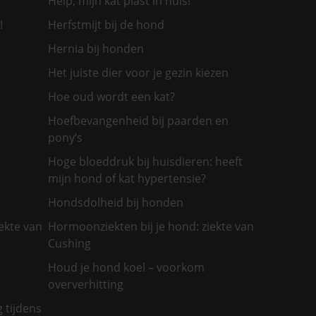
Help, mijn kat plast in huis!
!
Herfstmijt bij de hond
Hernia bij honden
Het juiste dier voor je gezin kiezen
Hoe oud wordt een kat?
Hoefbevangenheid bij paarden en
pony’s
Hoge bloeddruk bij huisdieren: heeft
mijn hond of kat hypertensie?
Hondsdolheid bij honden
ekte van
Hormoonziekten bij je hond: ziekte van
Cushing
Houd je hond koel – voorkom
oververhitting
g tijdens