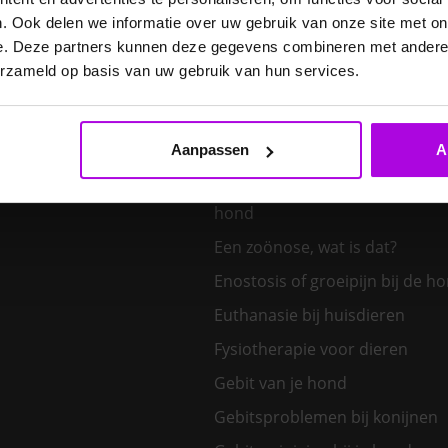
E. cuniculi bij het konijn
. Ook delen we informatie over uw gebruik van onze site met on
Een hond kiezen – welk honden
e. Deze partners kunnen deze gegevens combineren met andere i
bij mij?
erzameld op basis van uw gebruik van hun services.
Een klein huisdier kiezen
Aanpassen
A
Een nieuw kitten in huis
Een tand uit de bek van een v
hond
Een zoönose, wat is dat?
Enostosis of groeipijn bij de h
Euthanasie bij huisdieren
Fysiotherapie voor dieren
Gebit van je hond
Gebitsproblemen bij konijnen