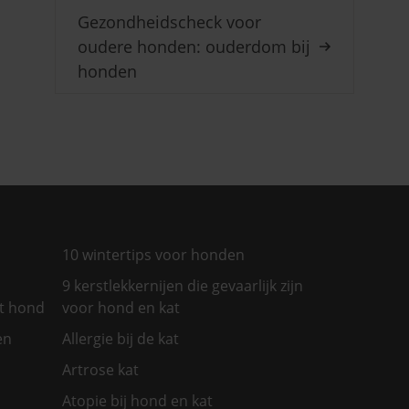
Gezondheidscheck voor
oudere honden: ouderdom bij
honden
10 wintertips voor honden
9 kerstlekkernijen die gevaarlijk zijn
et hond
voor hond en kat
en
Allergie bij de kat
Artrose kat
Atopie bij hond en kat