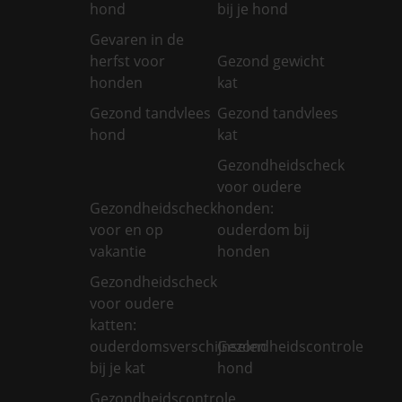
hond
bij je hond
Gevaren in de
herfst voor
Gezond gewicht
honden
kat
Gezond tandvlees
Gezond tandvlees
hond
kat
Gezondheidscheck
voor oudere
Gezondheidscheck
honden:
voor en op
ouderdom bij
vakantie
honden
Gezondheidscheck
voor oudere
katten:
ouderdomsverschijnselen
Gezondheidscontrole
bij je kat
hond
Gezondheidscontrole