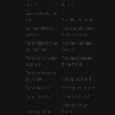
hond
katten
Sterilisatie bij de
kat
Sterilisatie hond
Suikerziekte bij
Tand afgebroken
katten
bij mijn hond
Tand afgebroken
Tanden van een
bij mijn kat
konijn
Tanden wisselen
Tandenpoetsen
puppy’s
bij je hond
Tandenpoetsen
bij je kat
Tandplak hond
Tandplak kat
Tandsteen hond
Tandsteen kat
Teek bij de kat
Temperatuur
Teek bij hond
hond