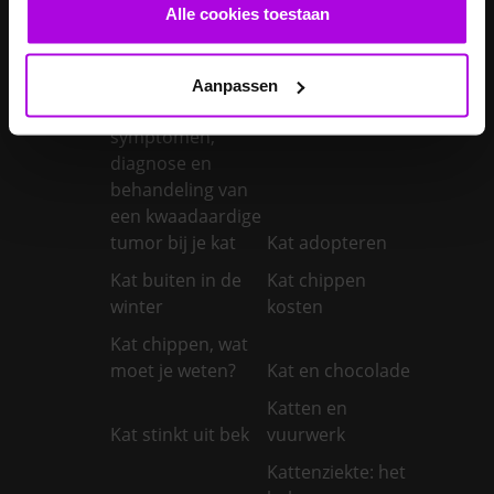
castreren
steriliseren
Alle cookies toestaan
Je konijnen
vaccineren
Kanker bij honden
Aanpassen
Kanker bij katten:
symptomen,
diagnose en
behandeling van
een kwaadaardige
tumor bij je kat
Kat adopteren
Kat buiten in de
Kat chippen
winter
kosten
Kat chippen, wat
moet je weten?
Kat en chocolade
Katten en
Kat stinkt uit bek
vuurwerk
Kattenziekte: het