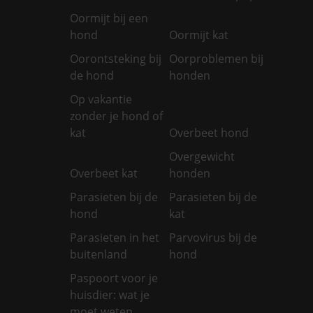
Oormijt bij een
hond
Oormijt kat
Oorontsteking bij
Oorproblemen bij
de hond
honden
Op vakantie
zonder je hond of
kat
Overbeet hond
Overgewicht
Overbeet kat
honden
Parasieten bij de
Parasieten bij de
hond
kat
Parasieten in het
Parvovirus bij de
buitenland
hond
Paspoort voor je
huisdier: wat je
moet weten