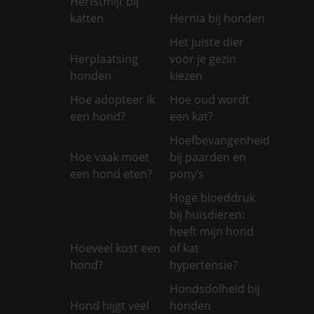
Herfstmijt bij
katten
Hernia bij honden
Het juiste dier
Herplaatsing
voor je gezin
honden
kiezen
Hoe adopteer ik
Hoe oud wordt
een hond?
een kat?
Hoefbevangenheid
Hoe vaak moet
bij paarden en
een hond eten?
pony’s
Hoge bloeddruk
bij huisdieren:
heeft mijn hond
Hoeveel kost een
of kat
hond?
hypertensie?
Hondsdolheid bij
Hond hijgt veel
honden