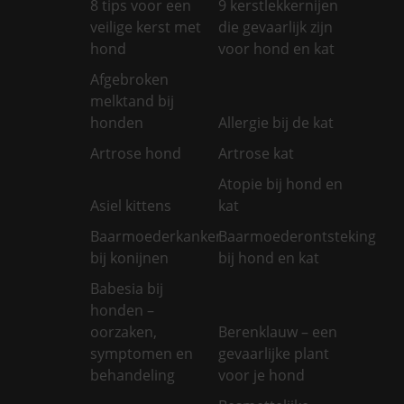
8 tips voor een
9 kerstlekkernijen
veilige kerst met
die gevaarlijk zijn
hond
voor hond en kat
Afgebroken
melktand bij
honden
Allergie bij de kat
Artrose hond
Artrose kat
Atopie bij hond en
Asiel kittens
kat
Baarmoederkanker
Baarmoederontsteking
bij konijnen
bij hond en kat
Babesia bij
honden –
oorzaken,
Berenklauw – een
symptomen en
gevaarlijke plant
behandeling
voor je hond