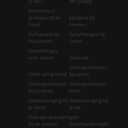
is dat?
een puppy
Enostosis of
groeipijn bij de
Epilepsie bij
hond
honden
Euthanasie bij
Fysiotherapie bij
huisdieren
katten
Fysiotherapie
voor dieren
Gebit kat
Gebitsproblemen
Gebit van je hond
bij katten
Gebitsproblemen
Gebitsproblemen
bij konijnen
hond
Gebitsreiniging bij
Gebitsreiniging bij
je hond
je kat
Gedragsveranderingen
bij de oudere
Gescheurde nagel