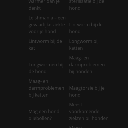
warmer dan je
sterilisatie bij de
denkt
hond
Leishmania – een
gevaarlijke ziekte
Lintworm bij de
voor je hond
hond
Lintworm bij de
Longworm bij
kat
katten
Maag- en
Longwormen bij
darmproblemen
de hond
bij honden
Maag- en
darmproblemen
Maagtorsie bij je
bij katten
hond
Meest
Mag een hond
voorkomende
oliebollen?
ziekten bij honden
Meest