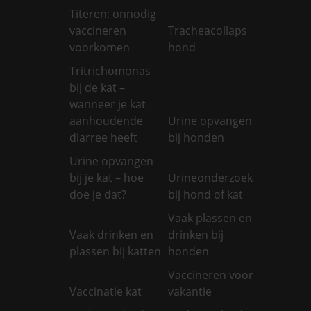
Titeren: onnodig
vaccineren
Tracheacollaps
voorkomen
hond
Tritrichomonas
bij de kat –
wanneer je kat
aanhoudende
Urine opvangen
diarree heeft
bij honden
Urine opvangen
bij je kat – hoe
Urineonderzoek
doe je dat?
bij hond of kat
Vaak plassen en
Vaak drinken en
drinken bij
plassen bij katten
honden
Vaccineren voor
Vaccinatie kat
vakantie