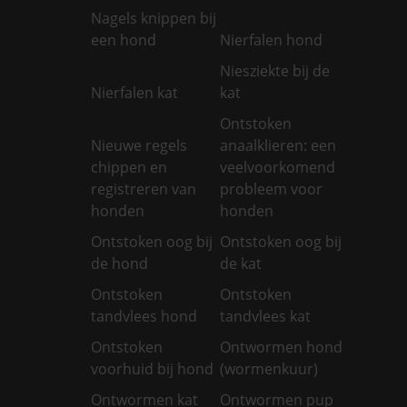
Nagels knippen bij
een hond
Nierfalen hond
Niesziekte bij de
Nierfalen kat
kat
Ontstoken
Nieuwe regels
anaalklieren: een
chippen en
veelvoorkomend
registreren van
probleem voor
honden
honden
Ontstoken oog bij
Ontstoken oog bij
de hond
de kat
Ontstoken
Ontstoken
tandvlees hond
tandvlees kat
Ontstoken
Ontwormen hond
voorhuid bij hond
(wormenkuur)
Ontwormen kat
Ontwormen pup