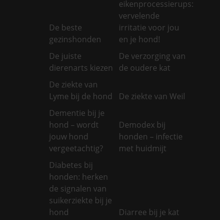
eikenprocessierups:
vervelende
De beste
irritatie voor jou
gezinshonden
en je hond!
De juiste
De verzorging van
dierenarts kiezen
de oudere kat
De ziekte van
Lyme bij de hond
De ziekte van Weil
Dementie bij je
hond – wordt
Demodex bij
jouw hond
honden – infectie
vergeetachtig?
met huidmijt
Diabetes bij
honden: herken
de signalen van
suikerziekte bij je
hond
Diarree bij je kat