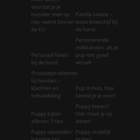
voordat je je
huisdier mee op
Patella luxatie –
reis neemt binnen
losse knieschijf bij
de EU
de hond
Persisterende
melktanden: als je
Perianaal fistels
pup niet goed
bij de hond
wisselt
Prostaatproblemen
bij honden –
klachten en
Pup in huis, hoe
behandeling
bereid je je voor?
Puppy kopen?
Puppy bijten
Hier moet je op
afleren: 7 tips
letten!
Puppy opvoeden:
Puppy zindelijk
handige tips
maken