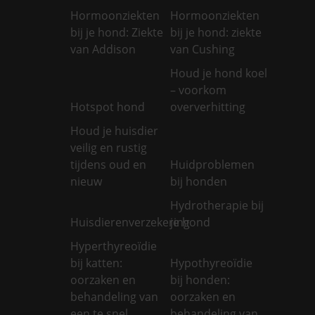
Hormoonziekten
Hormoonziekten
bij je hond: Ziekte
bij je hond: ziekte
van Addison
van Cushing
Houd je hond koel
– voorkom
Hotspot hond
oververhitting
Houd je huisdier
veilig en rustig
tijdens oud en
Huidproblemen
nieuw
bij honden
Hydrotherapie bij
Huisdierenverzekering
je hond
Hyperthyreoïdie
bij katten:
Hypothyreoïdie
oorzaken en
bij honden:
behandeling van
oorzaken en
een te snel
behandeling van