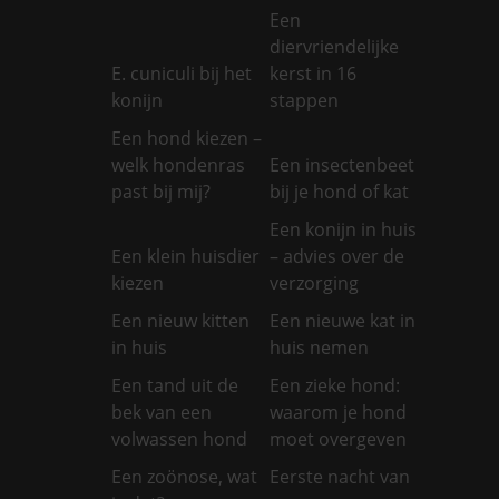
Een
diervriendelijke
E. cuniculi bij het
kerst in 16
konijn
stappen
Een hond kiezen –
welk hondenras
Een insectenbeet
past bij mij?
bij je hond of kat
Een konijn in huis
Een klein huisdier
– advies over de
kiezen
verzorging
Een nieuw kitten
Een nieuwe kat in
in huis
huis nemen
Een tand uit de
Een zieke hond:
bek van een
waarom je hond
volwassen hond
moet overgeven
Een zoönose, wat
Eerste nacht van