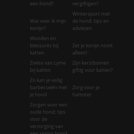
een hond?
vergiftigen?
Wintersport met
Wat voer ik mijn
de hond: tips en
konijn?
adviezen
Wonden en
blessures bij
Zet je konijn nooit
katten
alleen!
Ziekte van Lyme
Zijn kerstbomen
bij katten
giftig voor katten?
Zo kan je veilig
barbecueën met
Zorg voor je
je hond
hamster
Zorgen voor een
oude hond: tips
voor de
verzorging van
een senior hond