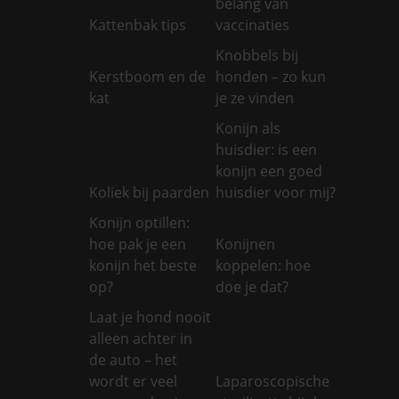
belang van
Kattenbak tips
vaccinaties
Knobbels bij
Kerstboom en de
honden – zo kun
kat
je ze vinden
Konijn als
huisdier: is een
konijn een goed
Koliek bij paarden
huisdier voor mij?
Konijn optillen:
hoe pak je een
Konijnen
konijn het beste
koppelen: hoe
op?
doe je dat?
Laat je hond nooit
alleen achter in
de auto – het
wordt er veel
Laparoscopische