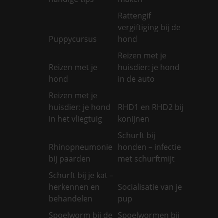
Rattengif
vergiftiging bij de
Puppycursus
hond
Reizen met je
Reizen met je
huisdier: je hond
hond
in de auto
Reizen met je
huisdier: je hond
RHD1 en RHD2 bij
in het vliegtuig
konijnen
Schurft bij
Rhinopneumonie
honden – infectie
bij paarden
met schurftmijt
Schurft bij je kat –
herkennen en
Socialisatie van je
behandelen
pup
Spoelworm bij de
Spoelwormen bij