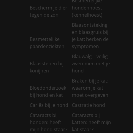
Besmettelijke
Bescherm je dier
hondenhoest
tegen de zon
(kennelhoest)
Blaasontsteking
en blaasgruis bij
Besmettelijke
je kat: herken de
paardenziekten
symptomen
Blauwalg – veilig
Blaasstenen bij
zwemmen met je
konijnen
hond
Braken bij je kat:
Bloedonderzoek
waarom je kat
bij hond en kat
moet overgeven
Cariës bij je hond
Castratie hond
Cataracts bij
Cataracts bij
honden: heeft
katten: heeft mijn
mijn hond staar?
kat staar?