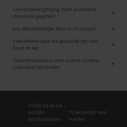
Chocoladevergiftiging: heeft jouw hond
chocolade gegeten?
Een diervriendelijke kerst in 16 stappen
9 kerstlekkernijen die gevaarlijk zijn voor
hond en kat
Gezondheidscheck voor oudere honden:
ouderdom bij honden
(FO)RL bij de kat –
pijnlijke
10 wintertips voor
tandhalslaesies
honden