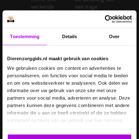
werkende
een trage
schildklier
schildklier
Is een kerstboom
giftig voor
Toestemming
Details
Over
Inentingen hond
honden?
Je hond heeft
Je cavia verzorgen
diarree
Dierenzorggids.nl maakt gebruik van cookies
Je hond wordt
We gebruiken cookies om content en advertenties te
geopereerd – wat
personaliseren, om functies voor social media te bieden
kan je
Je kat naar een
en om ons websiteverkeer te analyseren. Ook delen we
verwachten?
pension brengen
informatie over uw gebruik van onze site met onze
partners voor social media, adverteren en analyse. Deze
Je kat wordt
partners kunnen deze gegevens combineren met andere
geopereerd – wat
informatie die u aan ze heeft verstrekt of die ze hebben
kan je
Je kater laten
verzameld op basis van uw gebruik van hun services.
verwachten?
castreren
Je konijn laten
Je konijn laten