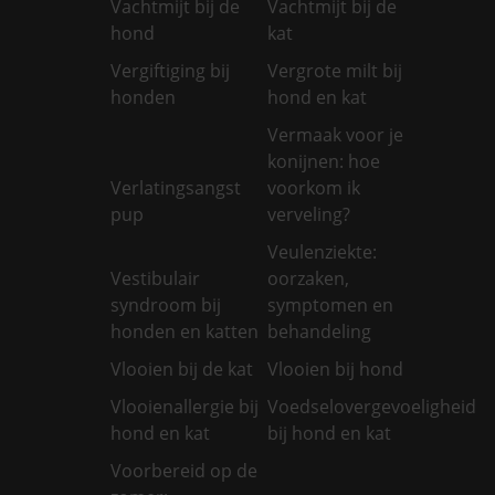
Vachtmijt bij de
Vachtmijt bij de
hond
kat
Vergiftiging bij
Vergrote milt bij
honden
hond en kat
Vermaak voor je
konijnen: hoe
Verlatingsangst
voorkom ik
pup
verveling?
Veulenziekte:
Vestibulair
oorzaken,
syndroom bij
symptomen en
honden en katten
behandeling
Vlooien bij de kat
Vlooien bij hond
Vlooienallergie bij
Voedselovergevoeligheid
hond en kat
bij hond en kat
Voorbereid op de