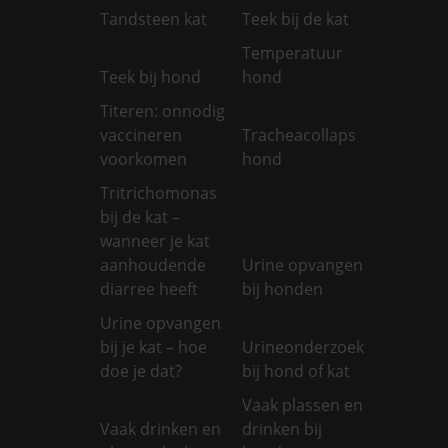
Tandsteen kat
Teek bij de kat
Temperatuur
Teek bij hond
hond
Titeren: onnodig
vaccineren
Tracheacollaps
voorkomen
hond
Tritrichomonas
bij de kat –
wanneer je kat
aanhoudende
Urine opvangen
diarree heeft
bij honden
Urine opvangen
bij je kat – hoe
Urineonderzoek
doe je dat?
bij hond of kat
Vaak plassen en
Vaak drinken en
drinken bij