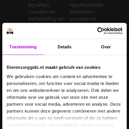
bij katten:
Hypothyreoïdie
oorzaken en
bij honden:
behandeling van
oorzaken en
een te snel
behandeling van
werkende
een trage
schildklier
schildklier
Toestemming
Details
Over
Is een kerstboom
giftig voor
Inentingen hond
honden?
Dierenzorggids.nl maakt gebruik van cookies
Je hond heeft
We gebruiken cookies om content en advertenties te
Je cavia verzorgen
diarree
personaliseren, om functies voor social media te bieden
Je hond wordt
en om ons websiteverkeer te analyseren. Ook delen we
geopereerd – wat
informatie over uw gebruik van onze site met onze
kan je
Je kat naar een
partners voor social media, adverteren en analyse. Deze
verwachten?
pension brengen
partners kunnen deze gegevens combineren met andere
informatie die u aan ze heeft verstrekt of die ze hebben
Je kat wordt
verzameld op basis van uw gebruik van hun services.
geopereerd – wat