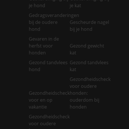
je hond
je kat
Gedragsveranderingen
bij de oudere
Gescheurde nagel
hond
bij je hond
Gevaren in de
herfst voor
Gezond gewicht
honden
kat
Gezond tandvlees
Gezond tandvlees
hond
kat
Gezondheidscheck
voor oudere
Gezondheidscheck
honden:
voor en op
ouderdom bij
vakantie
honden
Gezondheidscheck
voor oudere