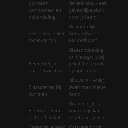
oorzaken,
Berenklauw – een
symptomen en
gevaarlijke plant
behandeling
voor je hond
Besmettelijke
Bescherm je dier
hondenhoest
tegen de zon
(kennelhoest)
Blaasontsteking
en blaasgruis bij
Besmettelijke
je kat: herken de
paardenziekten
symptomen
Blauwalg – veilig
Blaasstenen bij
zwemmen met je
konijnen
hond
Braken bij je kat:
Bloedonderzoek
waarom je kat
bij hond en kat
moet overgeven
Cariës bij je hond
Castratie hond