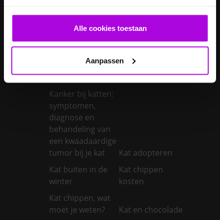
kan je
Je kater laten
verwachten?
castreren
Alle cookies toestaan
Je konijn laten
Je konijn laten
castreren
steriliseren
Aanpassen
Je konijnen
vaccineren
Kanker bij honden
Kanker bij katten:
symptomen,
diagnose en
behandeling van
een kwaadaardige
tumor bij je kat
Kat adopteren
Kat buiten in de
Kat chippen
winter
kosten
Kat chippen, wat
moet je weten?
Kat en chocolade