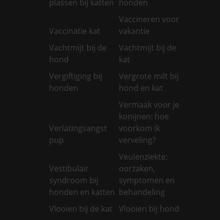
plassen bij katten
honden
Vaccineren voor
Vaccinatie kat
vakantie
Vachtmijt bij de
Vachtmijt bij de
hond
kat
Vergiftiging bij
Vergrote milt bij
honden
hond en kat
Vermaak voor je
konijnen: hoe
Verlatingsangst
voorkom ik
pup
verveling?
Veulenziekte:
Vestibulair
oorzaken,
syndroom bij
symptomen en
honden en katten
behandeling
Vlooien bij de kat
Vlooien bij hond