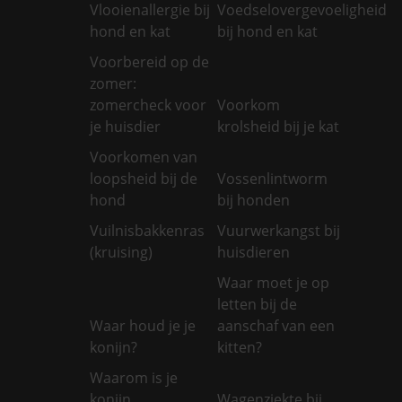
Vlooienallergie bij
Voedselovergevoeligheid
hond en kat
bij hond en kat
Voorbereid op de
zomer:
zomercheck voor
Voorkom
je huisdier
krolsheid bij je kat
Voorkomen van
loopsheid bij de
Vossenlintworm
hond
bij honden
Vuilnisbakkenras
Vuurwerkangst bij
(kruising)
huisdieren
Waar moet je op
letten bij de
Waar houd je je
aanschaf van een
konijn?
kitten?
Waarom is je
konijn
Wagenziekte bij