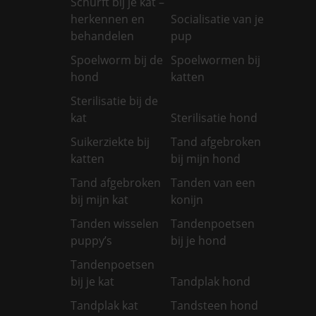
Schurft bij je kat –
herkennen en
Socialisatie van je
behandelen
pup
Spoelworm bij de
Spoelwormen bij
hond
katten
Sterilisatie bij de
kat
Sterilisatie hond
Suikerziekte bij
Tand afgebroken
katten
bij mijn hond
Tand afgebroken
Tanden van een
bij mijn kat
konijn
Tanden wisselen
Tandenpoetsen
puppy’s
bij je hond
Tandenpoetsen
bij je kat
Tandplak hond
Tandplak kat
Tandsteen hond