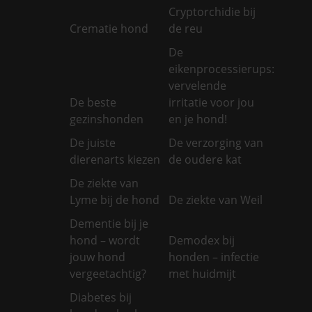
Cryptorchidie bij
Crematie hond
de reu
De
eikenprocessierups:
vervelende
De beste
irritatie voor jou
gezinshonden
en je hond!
De juiste
De verzorging van
dierenarts kiezen
de oudere kat
De ziekte van
Lyme bij de hond
De ziekte van Weil
Dementie bij je
hond – wordt
Demodex bij
jouw hond
honden – infectie
vergeetachtig?
met huidmijt
Diabetes bij