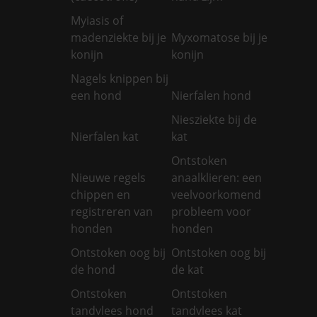
Myiasis of
madenziekte bij je
Myxomatose bij je
konijn
konijn
Nagels knippen bij
een hond
Nierfalen hond
Niesziekte bij de
Nierfalen kat
kat
Ontstoken
Nieuwe regels
anaalklieren: een
chippen en
veelvoorkomend
registreren van
probleem voor
honden
honden
Ontstoken oog bij
Ontstoken oog bij
de hond
de kat
Ontstoken
Ontstoken
tandvlees hond
tandvlees kat