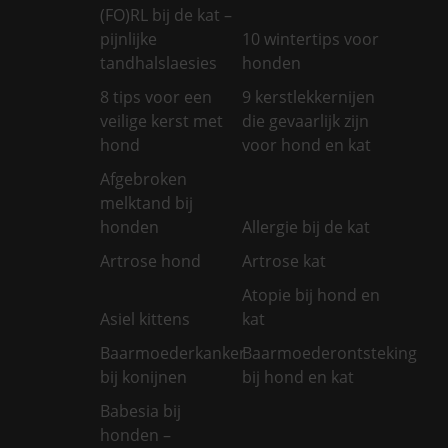
(FO)RL bij de kat –
pijnlijke
10 wintertips voor
tandhalslaesies
honden
8 tips voor een
9 kerstlekkernijen
veilige kerst met
die gevaarlijk zijn
hond
voor hond en kat
Afgebroken
melktand bij
honden
Allergie bij de kat
Artrose hond
Artrose kat
Atopie bij hond en
Asiel kittens
kat
Baarmoederkanker
Baarmoederontsteking
bij konijnen
bij hond en kat
Babesia bij
honden –