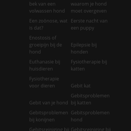
bek van een
waarom je hond
volwassen hond
moet overgeven
Een zoönose, wat
Eerste nacht van
is dat?
een puppy
Enostosis of
groeipijn bij de
Epilepsie bij
hond
honden
Euthanasie bij
Fysiotherapie bij
huisdieren
katten
Fysiotherapie
voor dieren
Gebit kat
Gebitsproblemen
Gebit van je hond
bij katten
Gebitsproblemen
Gebitsproblemen
bij konijnen
hond
Gebitsreiniging bij
Gebitsreiniging bij