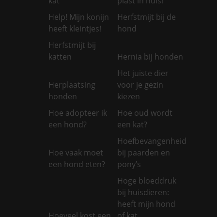
kat
plast in huis!
Help! Mijn konijn
Herfstmijt bij de
heeft kleintjes!
hond
Herfstmijt bij
katten
Hernia bij honden
Het juiste dier
Herplaatsing
voor je gezin
honden
kiezen
Hoe adopteer ik
Hoe oud wordt
een hond?
een kat?
Hoefbevangenheid
Hoe vaak moet
bij paarden en
een hond eten?
pony’s
Hoge bloeddruk
bij huisdieren:
heeft mijn hond
Hoeveel kost een
of kat