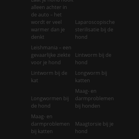
alleen achter in
de auto – het
wordt er veel
Laparoscopische
warmer dan je
sterilisatie bij de
denkt
hond
Leishmania – een
gevaarlijke ziekte
Lintworm bij de
voor je hond
hond
Lintworm bij de
Longworm bij
kat
katten
Maag- en
Longwormen bij
darmproblemen
de hond
bij honden
Maag- en
darmproblemen
Maagtorsie bij je
bij katten
hond