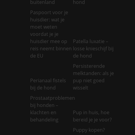
buitenland
hond
Paspoort voor je
huisdier: wat je
moet weten
voordat je je
huisdier mee op
Patella luxatie –
reis neemt binnen
losse knieschijf bij
de EU
de hond
Persisterende
melktanden: als je
Perianaal fistels
pup niet goed
bij de hond
wisselt
Prostaatproblemen
bij honden –
klachten en
Pup in huis, hoe
behandeling
bereid je je voor?
Puppy kopen?