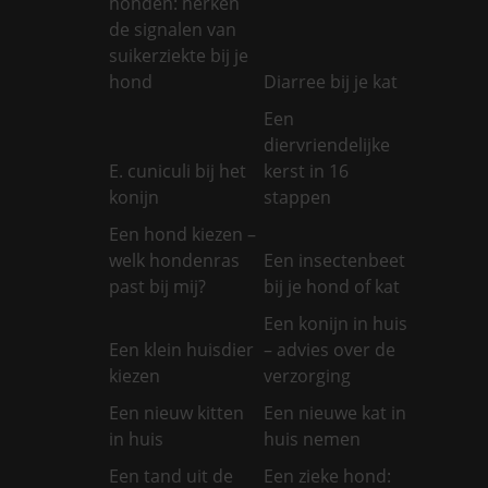
honden: herken
de signalen van
suikerziekte bij je
hond
Diarree bij je kat
Een
diervriendelijke
E. cuniculi bij het
kerst in 16
konijn
stappen
Een hond kiezen –
welk hondenras
Een insectenbeet
past bij mij?
bij je hond of kat
Een konijn in huis
Een klein huisdier
– advies over de
kiezen
verzorging
Een nieuw kitten
Een nieuwe kat in
in huis
huis nemen
Een tand uit de
Een zieke hond: