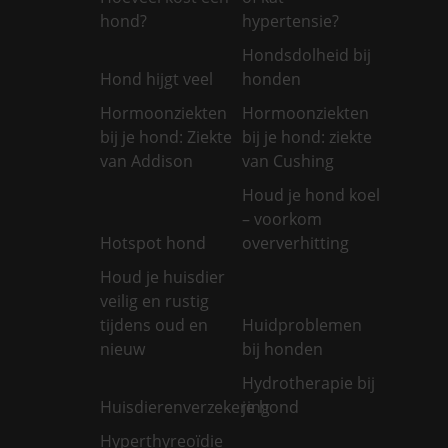
hond?
hypertensie?
Hondsdolheid bij
Hond hijgt veel
honden
Hormoonziekten
Hormoonziekten
bij je hond: Ziekte
bij je hond: ziekte
van Addison
van Cushing
Houd je hond koel
– voorkom
Hotspot hond
oververhitting
Houd je huisdier
veilig en rustig
tijdens oud en
Huidproblemen
nieuw
bij honden
Hydrotherapie bij
Huisdierenverzekering
je hond
Hyperthyreoïdie