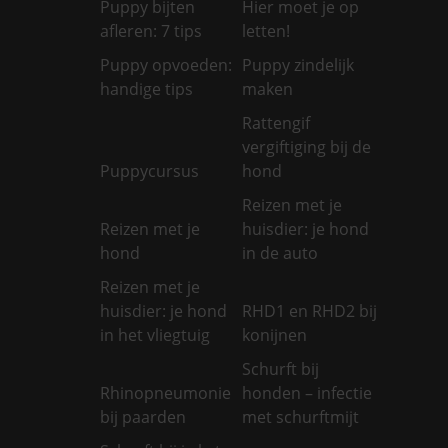
Puppy bijten
Hier moet je op
afleren: 7 tips
letten!
Puppy opvoeden:
Puppy zindelijk
handige tips
maken
Rattengif
vergiftiging bij de
Puppycursus
hond
Reizen met je
Reizen met je
huisdier: je hond
hond
in de auto
Reizen met je
huisdier: je hond
RHD1 en RHD2 bij
in het vliegtuig
konijnen
Schurft bij
Rhinopneumonie
honden – infectie
bij paarden
met schurftmijt