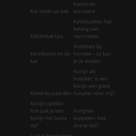
Katten en
Kat stinkt uit bek
vuurwerk
Kattenziekte: het
belang van
Kattenbak tips
vaccinaties
Knobbels bij
Kerstboom en de
honden – zo kun
kat
je ze vinden
Konijn als
huisdier: is een
konijn een goed
Koliek bij paarden
huisdier voor mij?
Konijn optillen:
hoe pak je een
Konijnen
konijn het beste
koppelen: hoe
op?
doe je dat?
Laat je hond nooit