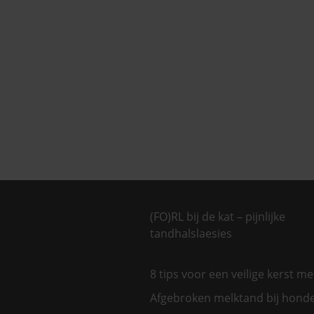
(FO)RL bij de kat – pijnlijke
tandhalslaesies
8 tips voor een veilige kerst m
Afgebroken melktand bij hond