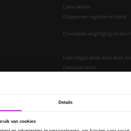
Cavia ziekten
Chippen en registreren hond
Chocolade vergiftiging bij een
Coprofagie: poep eten door h
Crematie hond
De beste gezinshonden
De juiste dierenarts kiezen
Details
De ziekte van Lyme bij de hond
Dementie bij je hond – wordt 
hond vergeetachtig?
bruik van cookies
ent en advertenties te personaliseren, om functies voor social