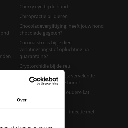
Cherry eye bij de hond
Chiropractie bij dieren
Chocoladevergiftiging: heeft jouw hond
 hond
chocolade gegeten?
Corona-stress bij je dier:
verlatingsangst of opluchting na
onden
quarantaine?
Cryptorchidie bij de reu
De eikenprocessierups: vervelende
irritatie voor jou en je hond!
De verzorging van de oudere kat
Over
De ziekte van Weil
jouw
Demodex bij honden – infectie met
huidmijt
 media te bieden en om ons