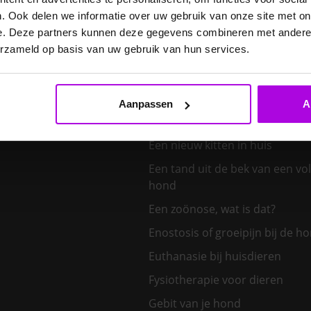
Diabetes bij honden: herken d
signalen van suikerziekte bij je
. Ook delen we informatie over uw gebruik van onze site met on
e. Deze partners kunnen deze gegevens combineren met andere i
E. cuniculi bij het konijn
erzameld op basis van uw gebruik van hun services.
Een hond kiezen – welk honden
bij mij?
Aanpassen
A
Een klein huisdier kiezen
Een nieuw kitten in huis
Een tand uit de bek van een v
hond
Een zoönose, wat is dat?
Enostosis of groeipijn bij de h
Euthanasie bij huisdieren
Fysiotherapie voor dieren
Gebit van je hond