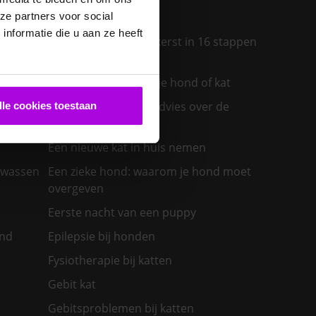
e
 hond
Diarree bij je kat
ze partners voor social
nformatie die u aan ze heeft
Een diervriendelijke kerst in 16 stappen
ras past
Een insectenbeet bij je hond of kat
Een konijn in huis – advies over de
lle cookies toestaan
verzorging
Een nieuwe kat in huis nemen
olwassen
Een zieke hond: waarom je hond moet
overgeven
Eerste nacht van een puppy
ond
Epilepsie bij honden
Fysiotherapie bij katten
Gebit kat
Gebitsproblemen bij katten