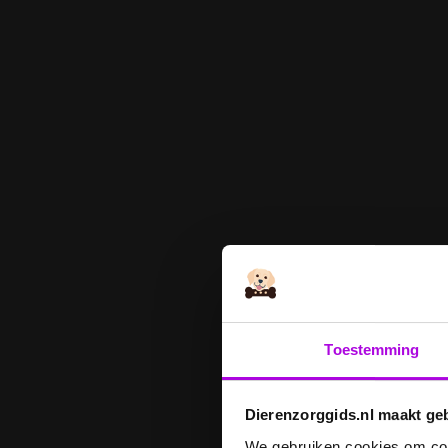
Toestemming
Dierenzorggids.nl maakt ge
We gebruiken cookies om cont