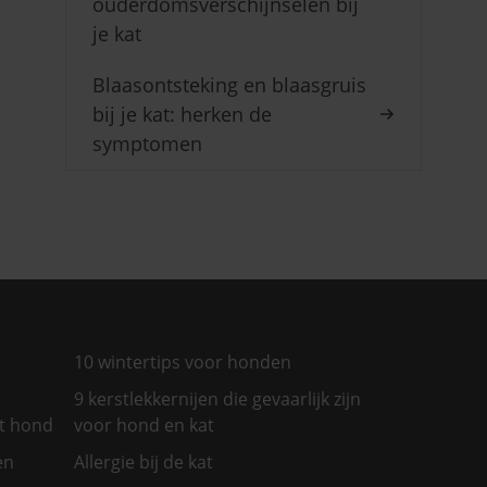
ouderdomsverschijnselen bij
je kat
Blaasontsteking en blaasgruis
bij je kat: herken de
symptomen
10 wintertips voor honden
9 kerstlekkernijen die gevaarlijk zijn
et hond
voor hond en kat
en
Allergie bij de kat