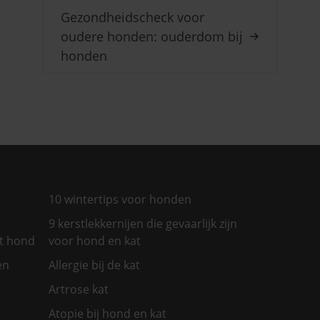
Gezondheidscheck voor
oudere honden: ouderdom bij
honden
10 wintertips voor honden
9 kerstlekkernijen die gevaarlijk zijn
et hond
voor hond en kat
en
Allergie bij de kat
Artrose kat
Atopie bij hond en kat