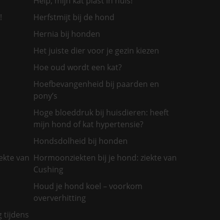
Help, mijn kat plast in huis!
!
Herfstmijt bij de hond
Hernia bij honden
Het juiste dier voor je gezin kiezen
Hoe oud wordt een kat?
Hoefbevangenheid bij paarden en
pony’s
Hoge bloeddruk bij huisdieren: heeft
mijn hond of kat hypertensie?
Hondsdolheid bij honden
ekte van
Hormoonziekten bij je hond: ziekte van
Cushing
Houd je hond koel – voorkom
oververhitting
g tijdens