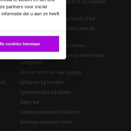
Een diervriendelijke kerst in 16 stappen
ze partners voor social
ras past
nformatie die u aan ze heeft
Een insectenbeet bij je hond of kat
Een konijn in huis – advies over de
verzorging
lle cookies toestaan
Een nieuwe kat in huis nemen
olwassen
Een zieke hond: waarom je hond moet
overgeven
Eerste nacht van een puppy
ond
Epilepsie bij honden
Fysiotherapie bij katten
Gebit kat
Gebitsproblemen bij katten
Gebitsproblemen hond