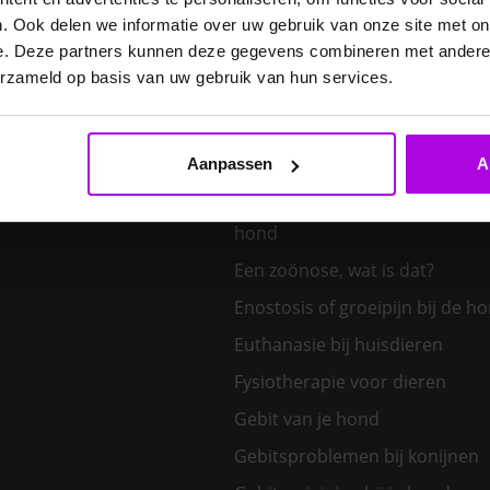
E. cuniculi bij het konijn
. Ook delen we informatie over uw gebruik van onze site met on
Een hond kiezen – welk honden
e. Deze partners kunnen deze gegevens combineren met andere i
bij mij?
erzameld op basis van uw gebruik van hun services.
Een klein huisdier kiezen
Aanpassen
A
Een nieuw kitten in huis
Een tand uit de bek van een v
hond
Een zoönose, wat is dat?
Enostosis of groeipijn bij de h
Euthanasie bij huisdieren
Fysiotherapie voor dieren
Gebit van je hond
Gebitsproblemen bij konijnen