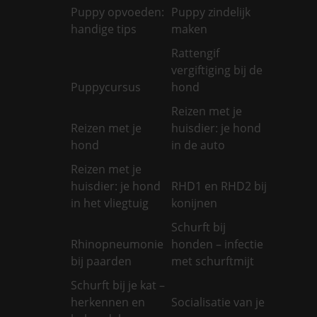
Puppy opvoeden:
Puppy zindelijk
handige tips
maken
Rattengif
vergiftiging bij de
Puppycursus
hond
Reizen met je
Reizen met je
huisdier: je hond
hond
in de auto
Reizen met je
huisdier: je hond
RHD1 en RHD2 bij
in het vliegtuig
konijnen
Schurft bij
Rhinopneumonie
honden – infectie
bij paarden
met schurftmijt
Schurft bij je kat –
herkennen en
Socialisatie van je