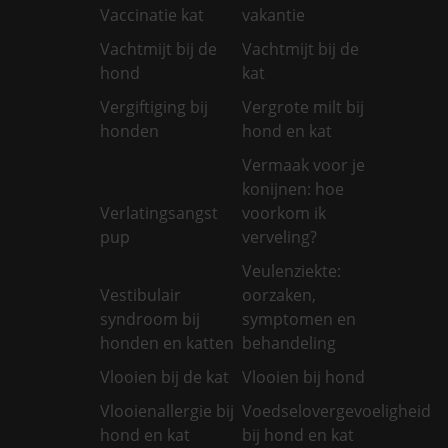
Vaccinatie kat
vakantie
Vachtmijt bij de
Vachtmijt bij de
hond
kat
Vergiftiging bij
Vergrote milt bij
honden
hond en kat
Vermaak voor je
konijnen: hoe
Verlatingsangst
voorkom ik
pup
verveling?
Veulenziekte:
Vestibulair
oorzaken,
syndroom bij
symptomen en
honden en katten
behandeling
Vlooien bij de kat
Vlooien bij hond
Vlooienallergie bij
Voedselovergevoeligheid
hond en kat
bij hond en kat