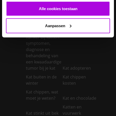
Je konijn laten
Je konijn laten
Alle cookies toestaan
castreren
steriliseren
Je konijnen
Aanpassen
vaccineren
Kanker bij honden
Kanker bij katten:
symptomen,
diagnose en
behandeling van
een kwaadaardige
tumor bij je kat
Kat adopteren
Kat buiten in de
Kat chippen
winter
kosten
Kat chippen, wat
moet je weten?
Kat en chocolade
Katten en
Kat stinkt uit bek
vuurwerk