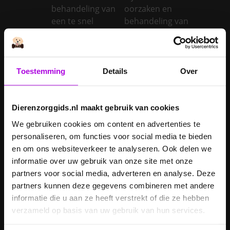
behandeling van
oorzaken en
een te snel
behandeling van
werkende
een trage
schildklier
schildklier
Is een kerstboom
Toestemming
Details
Over
giftig voor
Inentingen hond
honden?
Je hond heeft
Dierenzorggids.nl maakt gebruik van cookies
Je cavia verzorgen
diarree
We gebruiken cookies om content en advertenties te
Je hond wordt
personaliseren, om functies voor social media te bieden
geopereerd – wat
en om ons websiteverkeer te analyseren. Ook delen we
kan je
Je kat naar een
informatie over uw gebruik van onze site met onze
verwachten?
pension brengen
partners voor social media, adverteren en analyse. Deze
partners kunnen deze gegevens combineren met andere
Je kat wordt
informatie die u aan ze heeft verstrekt of die ze hebben
geopereerd – wat
verzameld op basis van uw gebruik van hun services.
kan je
Je kater laten
verwachten?
castreren