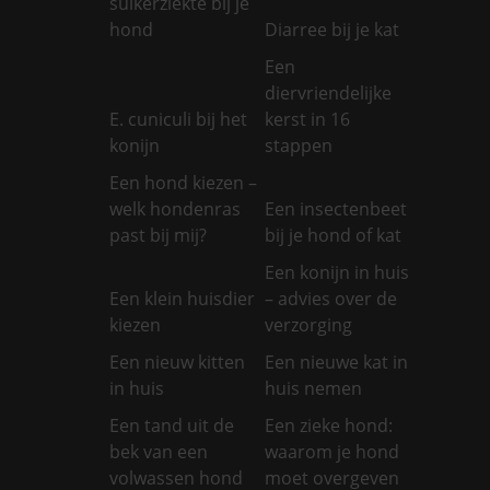
suikerziekte bij je
hond
Diarree bij je kat
Een
diervriendelijke
E. cuniculi bij het
kerst in 16
konijn
stappen
Een hond kiezen –
welk hondenras
Een insectenbeet
past bij mij?
bij je hond of kat
Een konijn in huis
Een klein huisdier
– advies over de
kiezen
verzorging
Een nieuw kitten
Een nieuwe kat in
in huis
huis nemen
Een tand uit de
Een zieke hond:
bek van een
waarom je hond
volwassen hond
moet overgeven