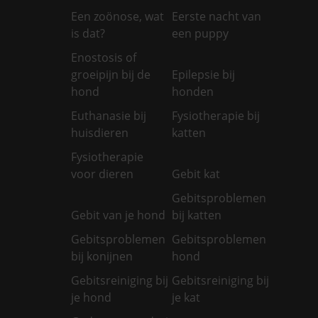
Een zoönose, wat
Eerste nacht van
is dat?
een puppy
Enostosis of
groeipijn bij de
Epilepsie bij
hond
honden
Euthanasie bij
Fysiotherapie bij
huisdieren
katten
Fysiotherapie
voor dieren
Gebit kat
Gebitsproblemen
Gebit van je hond
bij katten
Gebitsproblemen
Gebitsproblemen
bij konijnen
hond
Gebitsreiniging bij
Gebitsreiniging bij
je hond
je kat