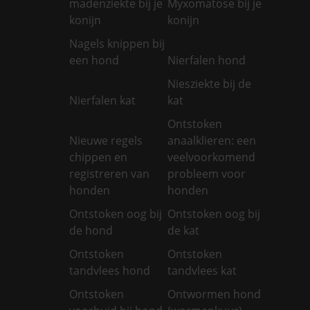
madenziekte bij je
Myxomatose bij je
konijn
konijn
Nagels knippen bij
een hond
Nierfalen hond
Niesziekte bij de
Nierfalen kat
kat
Ontstoken
Nieuwe regels
anaalklieren: een
chippen en
veelvoorkomend
registreren van
probleem voor
honden
honden
Ontstoken oog bij
Ontstoken oog bij
de hond
de kat
Ontstoken
Ontstoken
tandvlees hond
tandvlees kat
Ontstoken
Ontwormen hond