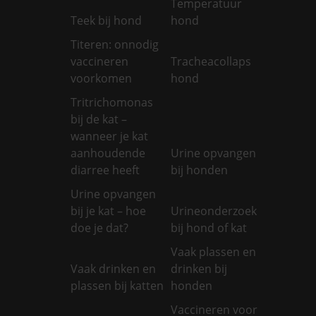
Temperatuur
Teek bij hond
hond
Titeren: onnodig
vaccineren
Tracheacollaps
voorkomen
hond
Tritrichomonas
bij de kat –
wanneer je kat
aanhoudende
Urine opvangen
diarree heeft
bij honden
Urine opvangen
bij je kat – hoe
Urineonderzoek
doe je dat?
bij hond of kat
Vaak plassen en
Vaak drinken en
drinken bij
plassen bij katten
honden
Vaccineren voor