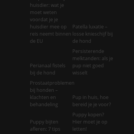
huisdier: wat je
moet weten
voordat je je
huisdier mee op
Patella luxatie –
reis neemt binnen
losse knieschijf bij
de EU
de hond
Persisterende
melktanden: als je
Perianaal fistels
pup niet goed
bij de hond
wisselt
Prostaatproblemen
bij honden –
klachten en
Pup in huis, hoe
behandeling
bereid je je voor?
Puppy kopen?
Puppy bijten
Hier moet je op
afleren: 7 tips
letten!