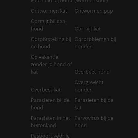
voorhuid bij hond
(wormenkuur)
Ontwormen kat
Ontwormen pup
Oormijt bij een
hond
Oormijt kat
Oorontsteking bij
Oorproblemen bij
de hond
honden
Op vakantie
zonder je hond of
kat
Overbeet hond
Overgewicht
Overbeet kat
honden
Parasieten bij de
Parasieten bij de
hond
kat
Parasieten in het
Parvovirus bij de
buitenland
hond
Paspoort voor je