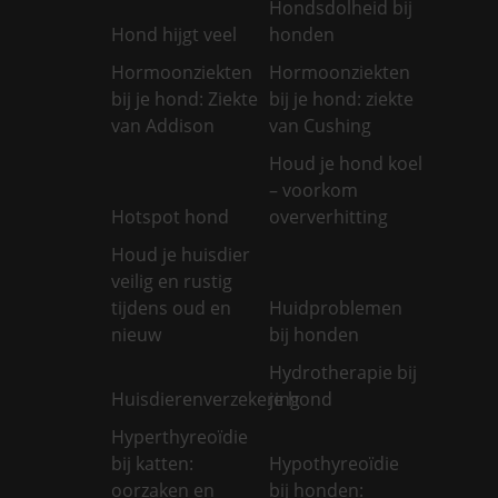
Hondsdolheid bij
Hond hijgt veel
honden
Hormoonziekten
Hormoonziekten
bij je hond: Ziekte
bij je hond: ziekte
van Addison
van Cushing
Houd je hond koel
– voorkom
Hotspot hond
oververhitting
Houd je huisdier
veilig en rustig
tijdens oud en
Huidproblemen
nieuw
bij honden
Hydrotherapie bij
Huisdierenverzekering
je hond
Hyperthyreoïdie
bij katten:
Hypothyreoïdie
oorzaken en
bij honden: