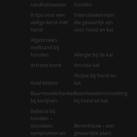
tandhalslaesies
honden
8 tips voor een
9 kerstlekkernijen
veilige kerst met
die gevaarlijk zijn
hond
voor hond en kat
Afgebroken
melktand bij
honden
Allergie bij de kat
Artrose hond
Artrose kat
Atopie bij hond en
Asiel kittens
kat
Baarmoederkanker
Baarmoederontsteking
bij konijnen
bij hond en kat
Babesia bij
honden –
oorzaken,
Berenklauw – een
symptomen en
gevaarlijke plant