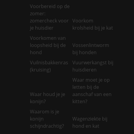
Voorbereid op de
zomer:
zomercheck voor
Voorkom
je huisdier
krolsheid bij je kat
Voorkomen van
loopsheid bij de
Vossenlintworm
hond
bij honden
Vuilnisbakkenras
Vuurwerkangst bij
(kruising)
huisdieren
Waar moet je op
letten bij de
Waar houd je je
aanschaf van een
konijn?
kitten?
Waarom is je
konijn
Wagenziekte bij
schijndrachtig?
hond en kat