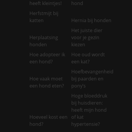
heeft kleintjes!
hond
Herfstmijt bij
katten
Hernia bij honden
Het juiste dier
Herplaatsing
voor je gezin
honden
kiezen
Hoe adopteer ik
Hoe oud wordt
een hond?
een kat?
Hoefbevangenheid
Hoe vaak moet
bij paarden en
een hond eten?
pony’s
Hoge bloeddruk
bij huisdieren:
heeft mijn hond
Hoeveel kost een
of kat
hond?
hypertensie?