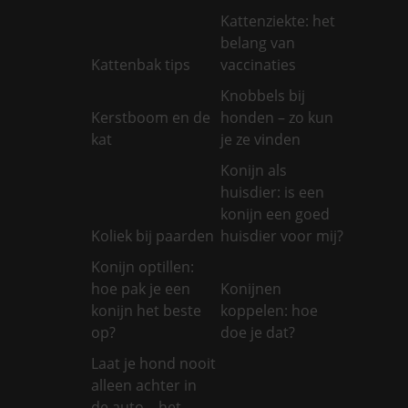
Kattenziekte: het
belang van
Kattenbak tips
vaccinaties
Knobbels bij
Kerstboom en de
honden – zo kun
kat
je ze vinden
Konijn als
huisdier: is een
konijn een goed
Koliek bij paarden
huisdier voor mij?
Konijn optillen:
hoe pak je een
Konijnen
konijn het beste
koppelen: hoe
op?
doe je dat?
Laat je hond nooit
alleen achter in
de auto – het