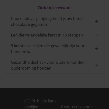
Ook interessant
Chocoladevergiftiging: heeft jouw hond
chocolade gegeten?
Een diervriendelijke kerst in 16 stappen
9 kerstlekkernijen die gevaarlijk zijn voor
hond en kat
Gezondheidscheck voor oudere honden:
ouderdom bij honden
(FO)RL bij de kat –
pijnlijke
10 wintertips voor