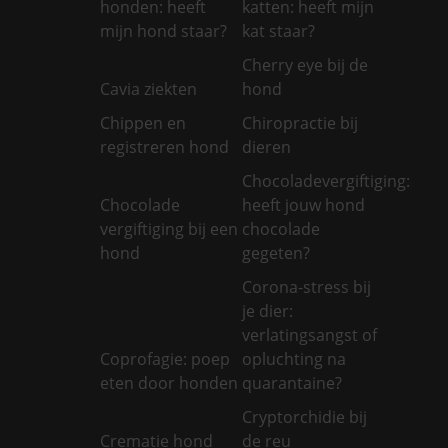
honden: heeft
katten: heeft mijn
mijn hond staar?
kat staar?
Cherry eye bij de
Cavia ziekten
hond
Chippen en
Chiropractie bij
registreren hond
dieren
Chocoladevergiftiging:
Chocolade
heeft jouw hond
vergiftiging bij een
chocolade
hond
gegeten?
Corona-stress bij
je dier:
verlatingsangst of
Coprofagie: poep
opluchting na
eten door honden
quarantaine?
Cryptorchidie bij
Crematie hond
de reu