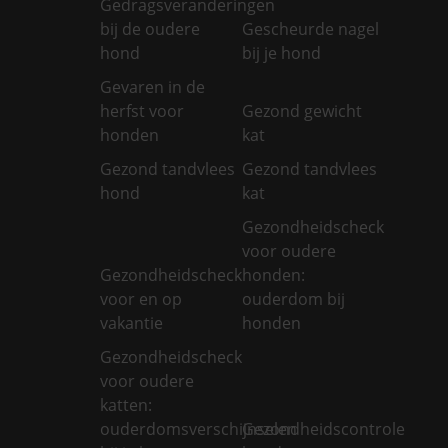
Gedragsveranderingen
bij de oudere
Gescheurde nagel
hond
bij je hond
Gevaren in de
herfst voor
Gezond gewicht
honden
kat
Gezond tandvlees
Gezond tandvlees
hond
kat
Gezondheidscheck
voor oudere
Gezondheidscheck
honden:
voor en op
ouderdom bij
vakantie
honden
Gezondheidscheck
voor oudere
katten:
ouderdomsverschijnselen
Gezondheidscontrole