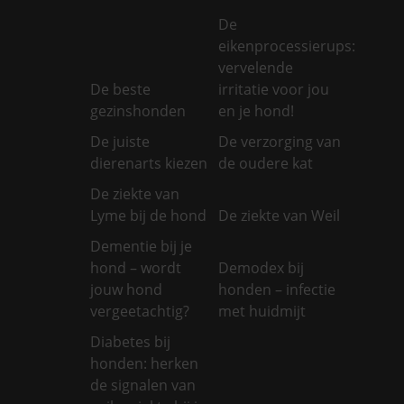
De
eikenprocessierups:
vervelende
De beste
irritatie voor jou
gezinshonden
en je hond!
De juiste
De verzorging van
dierenarts kiezen
de oudere kat
De ziekte van
Lyme bij de hond
De ziekte van Weil
Dementie bij je
hond – wordt
Demodex bij
jouw hond
honden – infectie
vergeetachtig?
met huidmijt
Diabetes bij
honden: herken
de signalen van