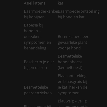
Asiel kittens
kat
Baarmoederkanker
Baarmoederontsteking
bij konijnen
bij hond en kat
Babesia bij
honden –
oorzaken,
Berenklauw – een
symptomen en
gevaarlijke plant
behandeling
voor je hond
Besmettelijke
Bescherm je dier
hondenhoest
tegen de zon
(kennelhoest)
Blaasontsteking
en blaasgruis bij
Besmettelijke
je kat: herken de
paardenziekten
symptomen
Blauwalg – veilig
Blaasstenen bij
zwemmen met je