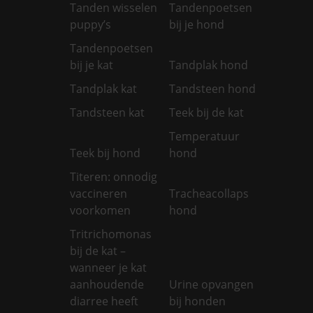
Tanden wisselen
Tandenpoetsen
puppy’s
bij je hond
Tandenpoetsen
bij je kat
Tandplak hond
Tandplak kat
Tandsteen hond
Tandsteen kat
Teek bij de kat
Temperatuur
Teek bij hond
hond
Titeren: onnodig
vaccineren
Tracheacollaps
voorkomen
hond
Tritrichomonas
bij de kat –
wanneer je kat
aanhoudende
Urine opvangen
diarree heeft
bij honden