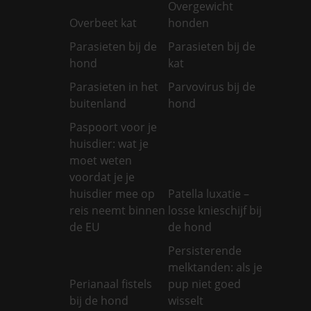
Overgewicht
Overbeet kat
honden
Parasieten bij de
Parasieten bij de
hond
kat
Parasieten in het
Parvovirus bij de
buitenland
hond
Paspoort voor je
huisdier: wat je
moet weten
voordat je je
huisdier mee op
Patella luxatie –
reis neemt binnen
losse knieschijf bij
de EU
de hond
Persisterende
melktanden: als je
Perianaal fistels
pup niet goed
bij de hond
wisselt