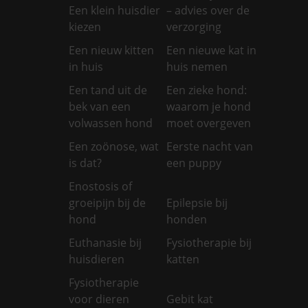
Een klein huisdier
– advies over de
kiezen
verzorging
Een nieuw kitten
Een nieuwe kat in
in huis
huis nemen
Een tand uit de
Een zieke hond:
bek van een
waarom je hond
volwassen hond
moet overgeven
Een zoönose, wat
Eerste nacht van
is dat?
een puppy
Enostosis of
groeipijn bij de
Epilepsie bij
hond
honden
Euthanasie bij
Fysiotherapie bij
huisdieren
katten
Fysiotherapie
voor dieren
Gebit kat