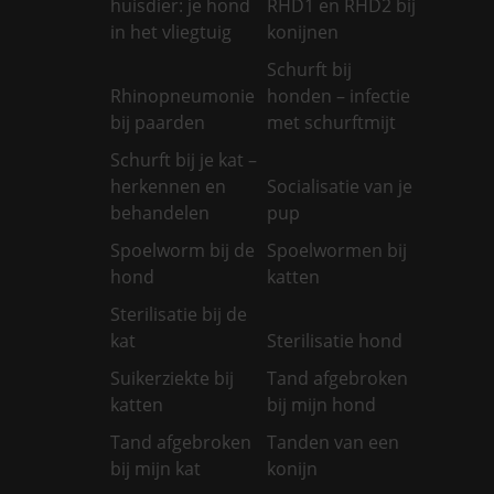
huisdier: je hond
RHD1 en RHD2 bij
in het vliegtuig
konijnen
Schurft bij
Rhinopneumonie
honden – infectie
bij paarden
met schurftmijt
Schurft bij je kat –
herkennen en
Socialisatie van je
behandelen
pup
Spoelworm bij de
Spoelwormen bij
hond
katten
Sterilisatie bij de
kat
Sterilisatie hond
Suikerziekte bij
Tand afgebroken
katten
bij mijn hond
Tand afgebroken
Tanden van een
bij mijn kat
konijn