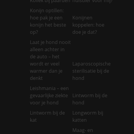
Koliek bij paarden
huisdier voor mij?
Konijn optillen:
hoe pak je een
Konijnen
konijn het beste
koppelen: hoe
op?
doe je dat?
Laat je hond nooit
alleen achter in
de auto – het
wordt er veel
Laparoscopische
warmer dan je
sterilisatie bij de
denkt
hond
Leishmania – een
gevaarlijke ziekte
Lintworm bij de
voor je hond
hond
Lintworm bij de
Longworm bij
kat
katten
Maag- en