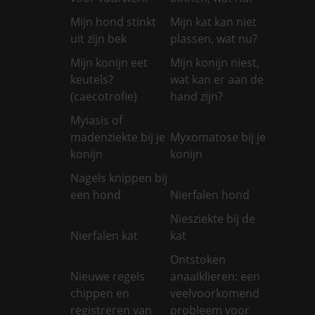
Mijn hond stinkt
Mijn kat kan niet
uit zijn bek
plassen, wat nu?
Mijn konijn eet
Mijn konijn niest,
keutels?
wat kan er aan de
(caecotrofie)
hand zijn?
Myiasis of
madenziekte bij je
Myxomatose bij je
konijn
konijn
Nagels knippen bij
een hond
Nierfalen hond
Niesziekte bij de
Nierfalen kat
kat
Ontstoken
Nieuwe regels
anaalklieren: een
chippen en
veelvoorkomend
registreren van
probleem voor