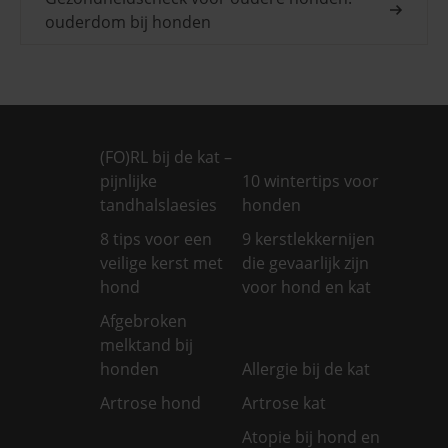
ouderdom bij honden
(FO)RL bij de kat –
pijnlijke
10 wintertips voor
tandhalslaesies
honden
8 tips voor een
9 kerstlekkernijen
veilige kerst met
die gevaarlijk zijn
hond
voor hond en kat
Afgebroken
melktand bij
honden
Allergie bij de kat
Artrose hond
Artrose kat
Atopie bij hond en