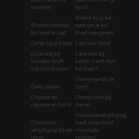
konijnen
hond
Braken bij je kat:
Bloedonderzoek
waarom je kat
bij hond en kat
moet overgeven
Cariës bij je hond
Castratie hond
Cataracts bij
Cataracts bij
honden: heeft
katten: heeft mijn
mijn hond staar?
kat staar?
Cherry eye bij de
Cavia ziekten
hond
Chippen en
Chiropractie bij
registreren hond
dieren
Chocoladevergiftiging:
Chocolade
heeft jouw hond
vergiftiging bij een
chocolade
hond
gegeten?