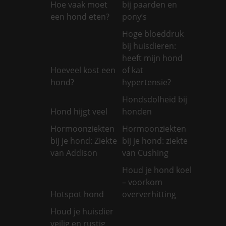
Hoe vaak moet
bij paarden en
een hond eten?
pony’s
Hoge bloeddruk
bij huisdieren:
heeft mijn hond
Hoeveel kost een
of kat
hond?
hypertensie?
Hondsdolheid bij
Hond hijgt veel
honden
Hormoonziekten
Hormoonziekten
bij je hond: Ziekte
bij je hond: ziekte
van Addison
van Cushing
Houd je hond koel
– voorkom
Hotspot hond
oververhitting
Houd je huisdier
veilig en rustig