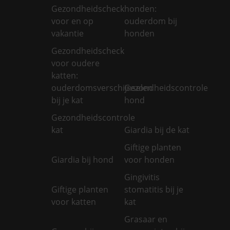
Gezondheidscheck
honden:
voor en op
ouderdom bij
vakantie
honden
Gezondheidscheck
voor oudere
katten:
ouderdomsverschijnselen
Gezondheidscontrole
bij je kat
hond
Gezondheidscontrole
kat
Giardia bij de kat
Giftige planten
Giardia bij hond
voor honden
Gingivitis
Giftige planten
stomatitis bij je
voor katten
kat
Grasaar en