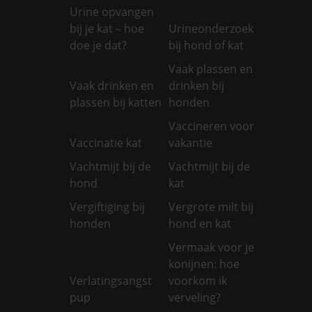
Urine opvangen
bij je kat – hoe
Urineonderzoek
doe je dat?
bij hond of kat
Vaak plassen en
Vaak drinken en
drinken bij
plassen bij katten
honden
Vaccineren voor
Vaccinatie kat
vakantie
Vachtmijt bij de
Vachtmijt bij de
hond
kat
Vergiftiging bij
Vergrote milt bij
honden
hond en kat
Vermaak voor je
konijnen: hoe
Verlatingsangst
voorkom ik
pup
verveling?