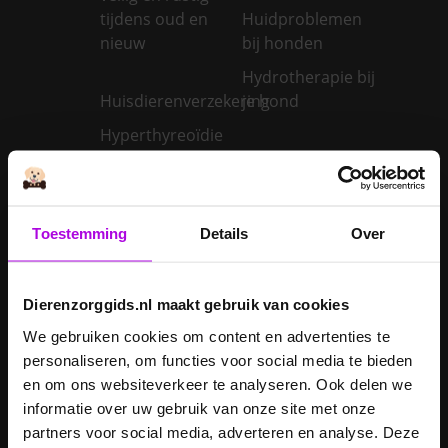
tijdens oud en
Huidproblemen
nieuw
bij honden
Hydrotherapie bij
Huisdierenverzekering
je hond
Hyperthyreoïdie
bij katten:
Hypothyreoïdie
oorzaken en
bij honden:
behandeling van
oorzaken en
een te snel
behandeling van
Toestemming
Details
Over
werkende
een trage
schildklier
schildklier
Dierenzorggids.nl maakt gebruik van cookies
Is een kerstboom
giftig voor
We gebruiken cookies om content en advertenties te
Inentingen hond
honden?
personaliseren, om functies voor social media te bieden
en om ons websiteverkeer te analyseren. Ook delen we
Je hond heeft
informatie over uw gebruik van onze site met onze
Je cavia verzorgen
diarree
partners voor social media, adverteren en analyse. Deze