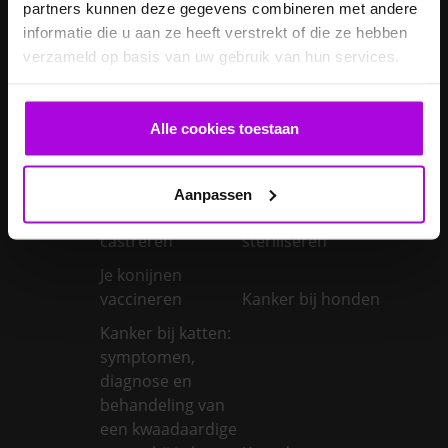
Je hond wordt
partners kunnen deze gegevens combineren met andere
geopereerd – wat
informatie die u aan ze heeft verstrekt of die ze hebben
kan je
Je kat naar een
verzameld op basis van uw gebruik van hun services.
verwachten?
pension brengen
Je kat wordt
Alle cookies toestaan
geopereerd – wat
kan je
Je kater laten
verwachten?
castreren
Aanpassen
Je konijn laten
Je konijn laten
castreren
steriliseren
Je konijnen
vaccineren
Kanker bij honden
Kanker bij katten:
symptomen,
diagnose en
behandeling van
een kwaadaardige