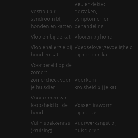
Veulenziekte:
Vestibulair
oorzaken,
syndroom bij
symptomen en
honden en katten
behandeling
Vlooien bij de kat
Vlooien bij hond
Vlooienallergie bij
Voedselovergevoeligheid
hond en kat
bij hond en kat
Voorbereid op de
zomer:
zomercheck voor
Voorkom
je huisdier
krolsheid bij je kat
Voorkomen van
loopsheid bij de
Vossenlintworm
hond
bij honden
Vuilnisbakkenras
Vuurwerkangst bij
(kruising)
huisdieren