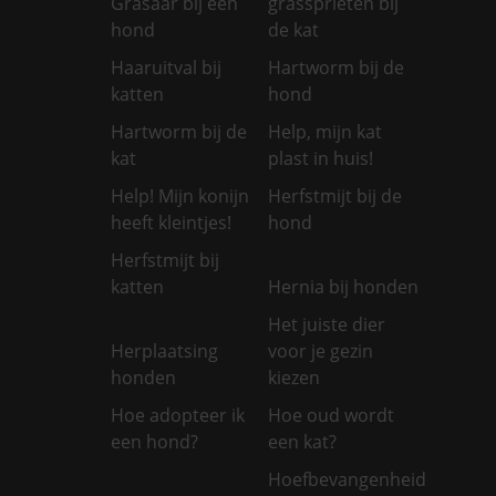
Grasaar bij een
grassprieten bij
hond
de kat
Haaruitval bij
Hartworm bij de
katten
hond
Hartworm bij de
Help, mijn kat
kat
plast in huis!
Help! Mijn konijn
Herfstmijt bij de
heeft kleintjes!
hond
Herfstmijt bij
katten
Hernia bij honden
Het juiste dier
Herplaatsing
voor je gezin
honden
kiezen
Hoe adopteer ik
Hoe oud wordt
een hond?
een kat?
Hoefbevangenheid