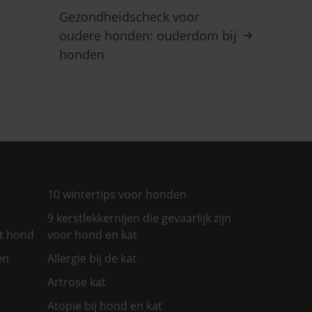
Gezondheidscheck voor
oudere honden: ouderdom bij
honden
10 wintertips voor honden
9 kerstlekkernijen die gevaarlijk zijn
et hond
voor hond en kat
en
Allergie bij de kat
Artrose kat
Atopie bij hond en kat