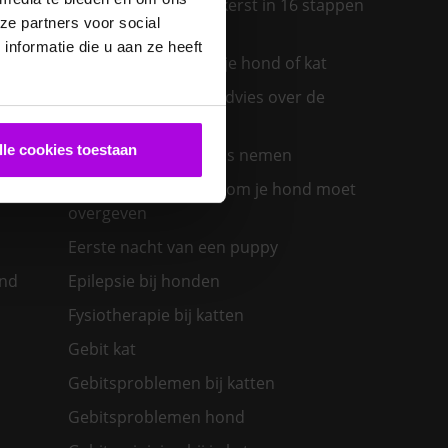
Een diervriendelijke kerst in 16 stappen
ze partners voor social
ras past
nformatie die u aan ze heeft
Een insectenbeet bij je hond of kat
Een konijn in huis – advies over de
verzorging
lle cookies toestaan
Een nieuwe kat in huis nemen
olwassen
Een zieke hond: waarom je hond moet
overgeven
Eerste nacht van een puppy
ond
Epilepsie bij honden
Fysiotherapie bij katten
Gebit kat
Gebitsproblemen bij katten
Gebitsproblemen hond