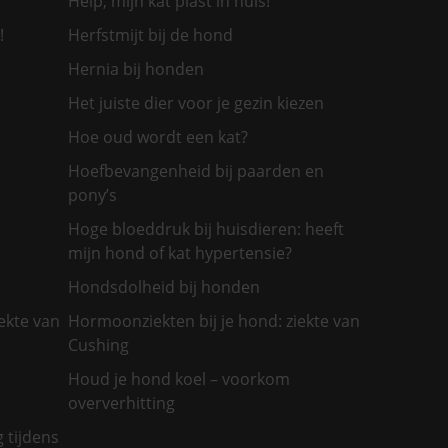
Help, mijn kat plast in huis!
!
Herfstmijt bij de hond
Hernia bij honden
Het juiste dier voor je gezin kiezen
Hoe oud wordt een kat?
Hoefbevangenheid bij paarden en
pony’s
Hoge bloeddruk bij huisdieren: heeft
mijn hond of kat hypertensie?
Hondsdolheid bij honden
ekte van
Hormoonziekten bij je hond: ziekte van
Cushing
Houd je hond koel – voorkom
oververhitting
g tijdens