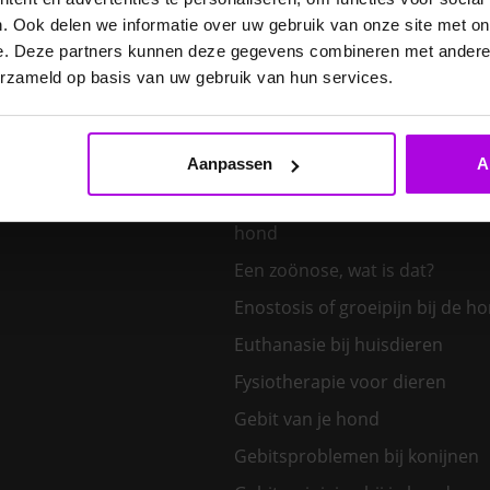
E. cuniculi bij het konijn
. Ook delen we informatie over uw gebruik van onze site met on
Een hond kiezen – welk honden
e. Deze partners kunnen deze gegevens combineren met andere i
bij mij?
erzameld op basis van uw gebruik van hun services.
Een klein huisdier kiezen
Aanpassen
A
Een nieuw kitten in huis
Een tand uit de bek van een v
hond
Een zoönose, wat is dat?
Enostosis of groeipijn bij de h
Euthanasie bij huisdieren
Fysiotherapie voor dieren
Gebit van je hond
Gebitsproblemen bij konijnen