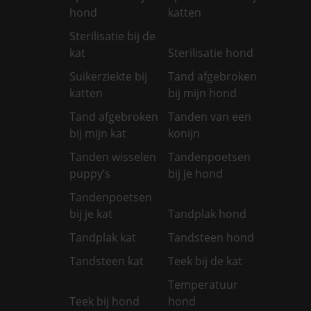
hond
katten
Sterilisatie bij de
kat
Sterilisatie hond
Suikerziekte bij
Tand afgebroken
katten
bij mijn hond
Tand afgebroken
Tanden van een
bij mijn kat
konijn
Tanden wisselen
Tandenpoetsen
puppy’s
bij je hond
Tandenpoetsen
bij je kat
Tandplak hond
Tandplak kat
Tandsteen hond
Tandsteen kat
Teek bij de kat
Temperatuur
Teek bij hond
hond