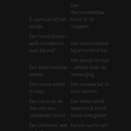
Een
diervriendelijke
E. cuniculi bij het
kerst in 16
konijn
stappen
Een hond kiezen –
welk hondenras
Een insectenbeet
past bij mij?
bij je hond of kat
Een konijn in huis
Een klein huisdier
– advies over de
kiezen
verzorging
Een nieuw kitten
Een nieuwe kat in
in huis
huis nemen
Een tand uit de
Een zieke hond:
bek van een
waarom je hond
volwassen hond
moet overgeven
Een zoönose, wat
Eerste nacht van