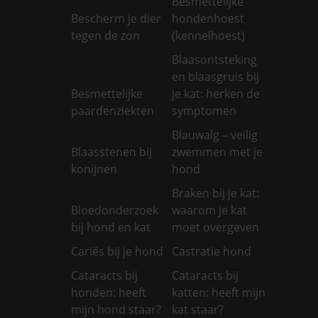
Besmettelijke
Bescherm je dier
hondenhoest
tegen de zon
(kennelhoest)
Blaasontsteking
en blaasgruis bij
Besmettelijke
je kat: herken de
paardenziekten
symptomen
Blauwalg – veilig
Blaasstenen bij
zwemmen met je
konijnen
hond
Braken bij je kat:
Bloedonderzoek
waarom je kat
bij hond en kat
moet overgeven
Cariës bij je hond
Castratie hond
Cataracts bij
Cataracts bij
honden: heeft
katten: heeft mijn
mijn hond staar?
kat staar?