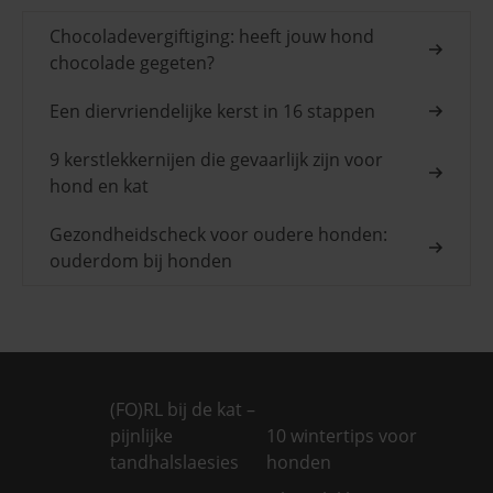
Chocoladevergiftiging: heeft jouw hond
chocolade gegeten?
Een diervriendelijke kerst in 16 stappen
9 kerstlekkernijen die gevaarlijk zijn voor
hond en kat
Gezondheidscheck voor oudere honden:
ouderdom bij honden
(FO)RL bij de kat –
pijnlijke
10 wintertips voor
tandhalslaesies
honden