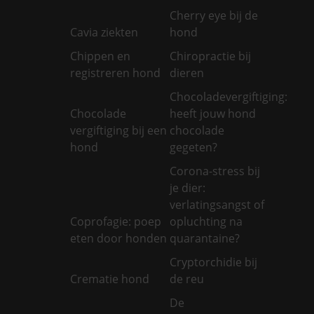
Cherry eye bij de
Cavia ziekten
hond
Chippen en
Chiropractie bij
registreren hond
dieren
Chocoladevergiftiging:
Chocolade
heeft jouw hond
vergiftiging bij een
chocolade
hond
gegeten?
Corona-stress bij
je dier:
verlatingsangst of
Coprofagie: poep
opluchting na
eten door honden
quarantaine?
Cryptorchidie bij
Crematie hond
de reu
De