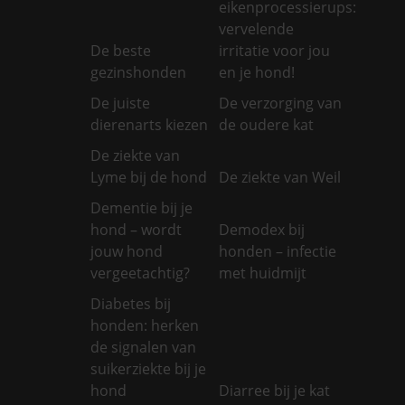
eikenprocessierups:
vervelende
De beste
irritatie voor jou
gezinshonden
en je hond!
De juiste
De verzorging van
dierenarts kiezen
de oudere kat
De ziekte van
Lyme bij de hond
De ziekte van Weil
Dementie bij je
hond – wordt
Demodex bij
jouw hond
honden – infectie
vergeetachtig?
met huidmijt
Diabetes bij
honden: herken
de signalen van
suikerziekte bij je
hond
Diarree bij je kat