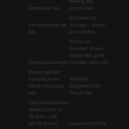
belang van
Kattenbak tips
vaccinaties
Knobbels bij
Kerstboom en de
honden – zo kun
kat
je ze vinden
Konijn als
huisdier: is een
konijn een goed
Koliek bij paarden
huisdier voor mij?
Konijn optillen:
hoe pak je een
Konijnen
konijn het beste
koppelen: hoe
op?
doe je dat?
Laat je hond nooit
alleen achter in
de auto – het
wordt er veel
Laparoscopische