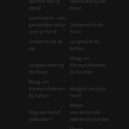
warmer dan je
sterilisatie bij de
denkt
hond
Leishmania – een
gevaarlijke ziekte
Lintworm bij de
voor je hond
hond
Lintworm bij de
Longworm bij
kat
katten
Maag- en
Longwormen bij
darmproblemen
de hond
bij honden
Maag- en
darmproblemen
Maagtorsie bij je
bij katten
hond
Meest
Mag een hond
voorkomende
oliebollen?
ziekten bij honden
Meest