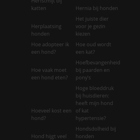
Herfstmijt bij
katten
Hernia bij honden
Het juiste dier
Herplaatsing
voor je gezin
honden
kiezen
Hoe adopteer ik
Hoe oud wordt
een hond?
een kat?
Hoefbevangenheid
Hoe vaak moet
bij paarden en
een hond eten?
pony’s
Hoge bloeddruk
bij huisdieren:
heeft mijn hond
Hoeveel kost een
of kat
hond?
hypertensie?
Hondsdolheid bij
Hond hijgt veel
honden