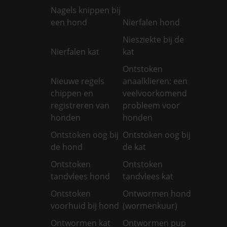
Nagels knippen bij
een hond
Nierfalen hond
Niesziekte bij de
Nierfalen kat
kat
Ontstoken
Nieuwe regels
anaalklieren: een
chippen en
veelvoorkomend
registreren van
probleem voor
honden
honden
Ontstoken oog bij
Ontstoken oog bij
de hond
de kat
Ontstoken
Ontstoken
tandvlees hond
tandvlees kat
Ontstoken
Ontwormen hond
voorhuid bij hond
(wormenkuur)
Ontwormen kat
Ontwormen pup