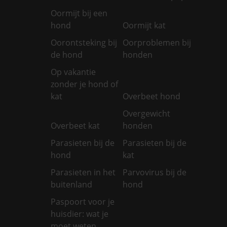
Oormijt bij een
hond
Oormijt kat
Oorontsteking bij
Oorproblemen bij
de hond
honden
Op vakantie
zonder je hond of
kat
Overbeet hond
Overgewicht
Overbeet kat
honden
Parasieten bij de
Parasieten bij de
hond
kat
Parasieten in het
Parvovirus bij de
buitenland
hond
Paspoort voor je
huisdier: wat je
moet weten