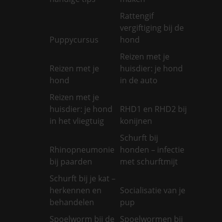
Rattengif
vergiftiging bij de
Puppycursus
hond
Reizen met je
Reizen met je
huisdier: je hond
hond
in de auto
Reizen met je
huisdier: je hond
RHD1 en RHD2 bij
in het vliegtuig
konijnen
Schurft bij
Rhinopneumonie
honden – infectie
bij paarden
met schurftmijt
Schurft bij je kat –
herkennen en
Socialisatie van je
behandelen
pup
Spoelworm bij de
Spoelwormen bij