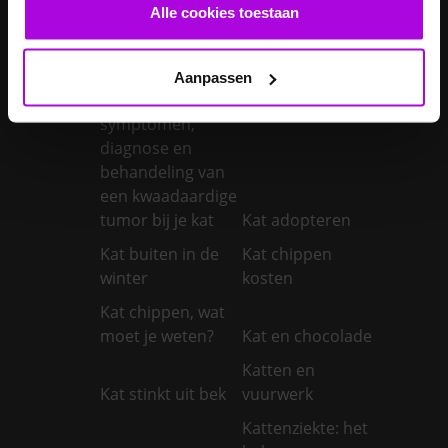
castreren
steriliseren
Alle cookies toestaan
Je konijnen
vaccineren
Kanker bij honden
Aanpassen
Kanker bij katten:
symptomen,
diagnose en
behandeling van
een kwaadaardige
tumor bij je kat
Kat adopteren
Kat buiten in de
Kat chippen
winter
kosten
Kat chippen, wat
moet je weten?
Kat en chocolade
Katten en
Kat stinkt uit bek
vuurwerk
Kattenziekte: het