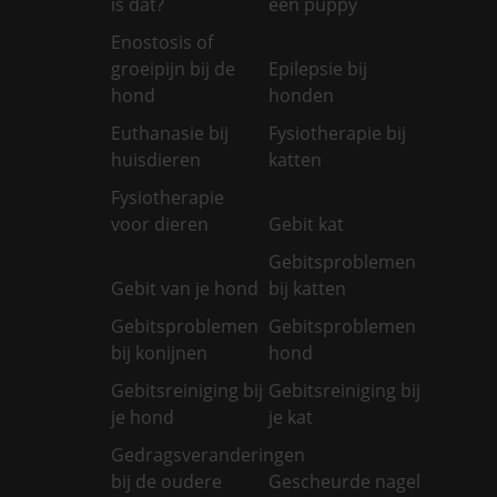
is dat?
een puppy
Enostosis of
groeipijn bij de
Epilepsie bij
hond
honden
Euthanasie bij
Fysiotherapie bij
huisdieren
katten
Fysiotherapie
voor dieren
Gebit kat
Gebitsproblemen
Gebit van je hond
bij katten
Gebitsproblemen
Gebitsproblemen
bij konijnen
hond
Gebitsreiniging bij
Gebitsreiniging bij
je hond
je kat
Gedragsveranderingen
bij de oudere
Gescheurde nagel