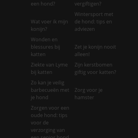
een hond?
vergiftigen?
Wintersport met
Wat voer ik mijn
de hond: tips en
konijn?
adviezen
Wonden en
blessures bij
Zet je konijn nooit
katten
alleen!
Ziekte van Lyme
Zijn kerstbomen
bij katten
giftig voor katten?
Zo kan je veilig
barbecueën met
Zorg voor je
je hond
hamster
Zorgen voor een
oude hond: tips
voor de
verzorging van
een senior hond