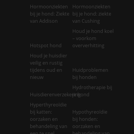
Hormoonziekten
Hormoonziekten
bij je hond: Ziekte
bij je hond: ziekte
van Addison
van Cushing
Houd je hond koel
– voorkom
Hotspot hond
oververhitting
Houd je huisdier
veilig en rustig
tijdens oud en
Huidproblemen
nieuw
bij honden
Hydrotherapie bij
Huisdierenverzekering
je hond
Hyperthyreoïdie
bij katten:
Hypothyreoïdie
oorzaken en
bij honden:
behandeling van
oorzaken en
een te snel
behandeling van