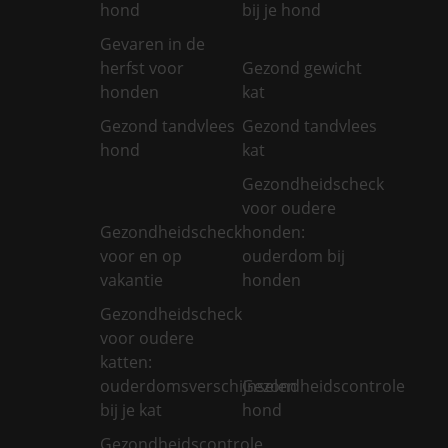
hond
bij je hond
Gevaren in de
herfst voor
Gezond gewicht
honden
kat
Gezond tandvlees
Gezond tandvlees
hond
kat
Gezondheidscheck
voor oudere
Gezondheidscheck
honden:
voor en op
ouderdom bij
vakantie
honden
Gezondheidscheck
voor oudere
katten:
ouderdomsverschijnselen
Gezondheidscontrole
bij je kat
hond
Gezondheidscontrole