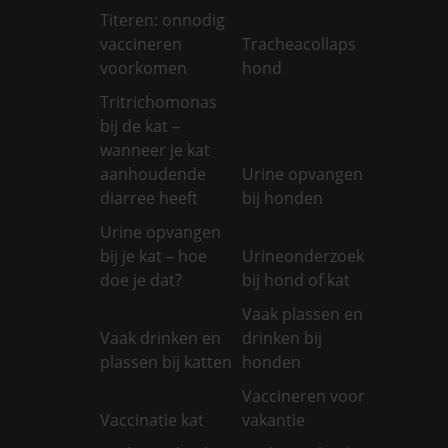
Titeren: onnodig
vaccineren
Tracheacollaps
voorkomen
hond
Tritrichomonas
bij de kat –
wanneer je kat
aanhoudende
Urine opvangen
diarree heeft
bij honden
Urine opvangen
bij je kat – hoe
Urineonderzoek
doe je dat?
bij hond of kat
Vaak plassen en
Vaak drinken en
drinken bij
plassen bij katten
honden
Vaccineren voor
Vaccinatie kat
vakantie