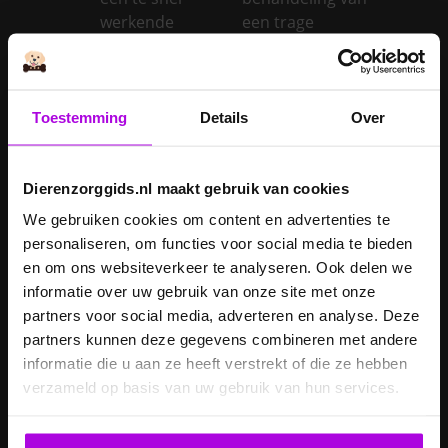
werkende
een trage
schildklier
schildklier
Is een kerstboom
giftig voor
Toestemming
Details
Over
Inentingen hond
honden?
Je hond heeft
Je cavia verzorgen
diarree
Dierenzorggids.nl maakt gebruik van cookies
Je hond wordt
We gebruiken cookies om content en advertenties te
geopereerd – wat
personaliseren, om functies voor social media te bieden
kan je
Je kat naar een
en om ons websiteverkeer te analyseren. Ook delen we
verwachten?
pension brengen
informatie over uw gebruik van onze site met onze
partners voor social media, adverteren en analyse. Deze
Je kat wordt
partners kunnen deze gegevens combineren met andere
geopereerd – wat
informatie die u aan ze heeft verstrekt of die ze hebben
kan je
Je kater laten
verzameld op basis van uw gebruik van hun services.
verwachten?
castreren
Je konijn laten
Je konijn laten