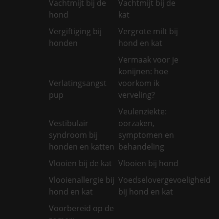
Vachtmijt bij de
Vachtmijt bij de
hond
kat
Vergiftiging bij
Vergrote milt bij
honden
hond en kat
Vermaak voor je
konijnen: hoe
Verlatingsangst
voorkom ik
pup
verveling?
Veulenziekte:
Vestibulair
oorzaken,
syndroom bij
symptomen en
honden en katten
behandeling
Vlooien bij de kat
Vlooien bij hond
Vlooienallergie bij
Voedselovergevoeligheid
hond en kat
bij hond en kat
Voorbereid op de