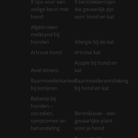
8 tips voor een
9 kerstlekkernijen
veilige kerst met
die gevaarlijk zijn
hond
voor hond en kat
Afgebroken
melktand bij
honden
Allergie bij de kat
Artrose hond
Artrose kat
Atopie bij hond en
Asiel kittens
kat
Baarmoederkanker
Baarmoederontsteking
bij konijnen
bij hond en kat
Babesia bij
honden –
oorzaken,
Berenklauw – een
symptomen en
gevaarlijke plant
behandeling
voor je hond