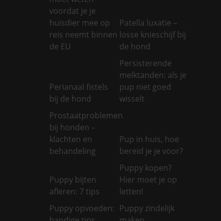
voordat je je
huisdier mee op
Patella luxatie –
reis neemt binnen
losse knieschijf bij
de EU
de hond
Persisterende
melktanden: als je
Perianaal fistels
pup niet goed
bij de hond
wisselt
Prostaatproblemen
bij honden –
klachten en
Pup in huis, hoe
behandeling
bereid je je voor?
Puppy kopen?
Puppy bijten
Hier moet je op
afleren: 7 tips
letten!
Puppy opvoeden:
Puppy zindelijk
handige tips
maken