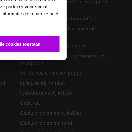
Een diervriendelijke kerst in 16 stappen
ze partners voor social
ras past
nformatie die u aan ze heeft
Een insectenbeet bij je hond of kat
Een konijn in huis – advies over de
verzorging
lle cookies toestaan
Een nieuwe kat in huis nemen
olwassen
Een zieke hond: waarom je hond moet
overgeven
Eerste nacht van een puppy
ond
Epilepsie bij honden
Fysiotherapie bij katten
Gebit kat
Gebitsproblemen bij katten
Gebitsproblemen hond