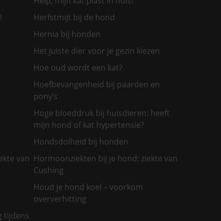
Help, mijn kat plast in huis!
!
Herfstmijt bij de hond
Hernia bij honden
Het juiste dier voor je gezin kiezen
Hoe oud wordt een kat?
Hoefbevangenheid bij paarden en
pony’s
Hoge bloeddruk bij huisdieren: heeft
mijn hond of kat hypertensie?
Hondsdolheid bij honden
ekte van
Hormoonziekten bij je hond: ziekte van
Cushing
Houd je hond koel – voorkom
oververhitting
g tijdens