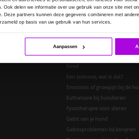
E. cuniculi bij het konijn
. Ook delen we informatie over uw gebruik van onze site met on
Een hond kiezen – welk honden
e. Deze partners kunnen deze gegevens combineren met andere i
bij mij?
erzameld op basis van uw gebruik van hun services.
Een klein huisdier kiezen
Aanpassen
A
Een nieuw kitten in huis
Een tand uit de bek van een v
hond
Een zoönose, wat is dat?
Enostosis of groeipijn bij de h
Euthanasie bij huisdieren
Fysiotherapie voor dieren
Gebit van je hond
Gebitsproblemen bij konijnen