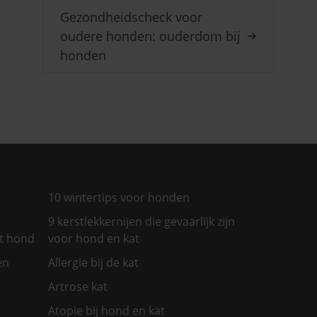
Gezondheidscheck voor
oudere honden: ouderdom bij
honden
10 wintertips voor honden
9 kerstlekkernijen die gevaarlijk zijn
et hond
voor hond en kat
en
Allergie bij de kat
Artrose kat
Atopie bij hond en kat