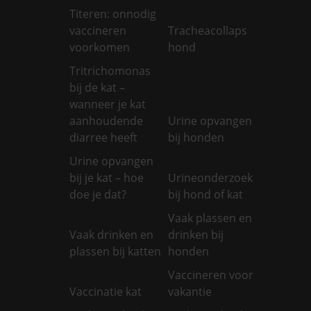
Titeren: onnodig
vaccineren
Tracheacollaps
voorkomen
hond
Tritrichomonas
bij de kat –
wanneer je kat
aanhoudende
Urine opvangen
diarree heeft
bij honden
Urine opvangen
bij je kat – hoe
Urineonderzoek
doe je dat?
bij hond of kat
Vaak plassen en
Vaak drinken en
drinken bij
plassen bij katten
honden
Vaccineren voor
Vaccinatie kat
vakantie