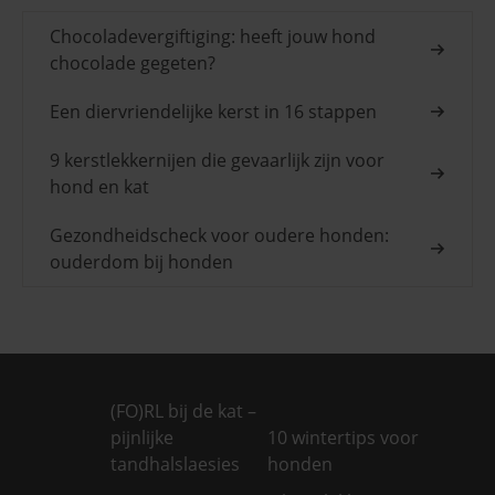
Chocoladevergiftiging: heeft jouw hond
chocolade gegeten?
Een diervriendelijke kerst in 16 stappen
9 kerstlekkernijen die gevaarlijk zijn voor
hond en kat
Gezondheidscheck voor oudere honden:
ouderdom bij honden
(FO)RL bij de kat –
pijnlijke
10 wintertips voor
tandhalslaesies
honden