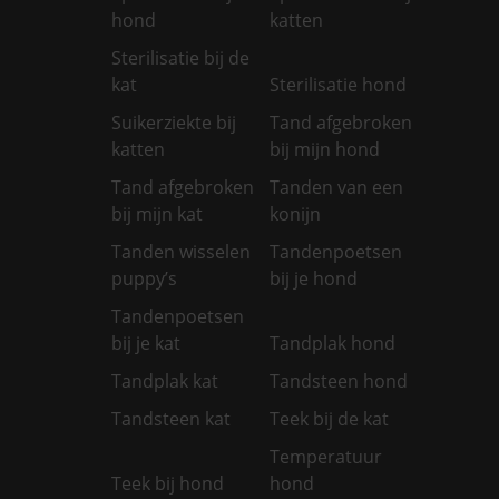
hond
katten
Sterilisatie bij de
kat
Sterilisatie hond
Suikerziekte bij
Tand afgebroken
katten
bij mijn hond
Tand afgebroken
Tanden van een
bij mijn kat
konijn
Tanden wisselen
Tandenpoetsen
puppy’s
bij je hond
Tandenpoetsen
bij je kat
Tandplak hond
Tandplak kat
Tandsteen hond
Tandsteen kat
Teek bij de kat
Temperatuur
Teek bij hond
hond