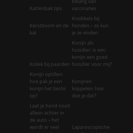
belang van
Kattenbak tips
vaccinaties
Knobbels bij
Kerstboom en de
honden – zo kun
kat
je ze vinden
Konijn als
huisdier: is een
konijn een goed
Koliek bij paarden
huisdier voor mij?
Konijn optillen:
hoe pak je een
Konijnen
konijn het beste
koppelen: hoe
op?
doe je dat?
Laat je hond nooit
alleen achter in
de auto – het
wordt er veel
Laparoscopische