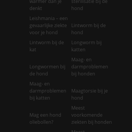
warmer dan je
sterilisatie bij de
denkt
hond
Leishmania – een
gevaarlijke ziekte
Lintworm bij de
voor je hond
hond
Lintworm bij de
Longworm bij
kat
katten
Maag- en
Longwormen bij
darmproblemen
de hond
bij honden
Maag- en
darmproblemen
Maagtorsie bij je
bij katten
hond
Meest
Mag een hond
voorkomende
oliebollen?
ziekten bij honden
Meest