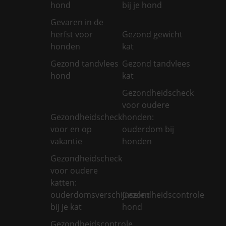
hond
bij je hond
Gevaren in de
herfst voor
Gezond gewicht
honden
kat
Gezond tandvlees
Gezond tandvlees
hond
kat
Gezondheidscheck
voor oudere
Gezondheidscheck
honden:
voor en op
ouderdom bij
vakantie
honden
Gezondheidscheck
voor oudere
katten:
ouderdomsverschijnselen
Gezondheidscontrole
bij je kat
hond
Gezondheidscontrole