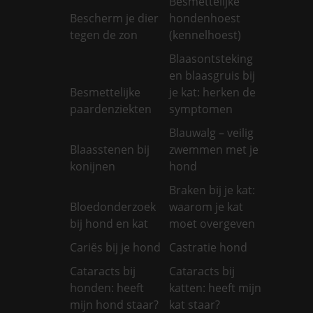
Besmettelijke
Bescherm je dier
hondenhoest
tegen de zon
(kennelhoest)
Blaasontsteking
en blaasgruis bij
Besmettelijke
je kat: herken de
paardenziekten
symptomen
Blauwalg – veilig
Blaasstenen bij
zwemmen met je
konijnen
hond
Braken bij je kat:
Bloedonderzoek
waarom je kat
bij hond en kat
moet overgeven
Cariës bij je hond
Castratie hond
Cataracts bij
Cataracts bij
honden: heeft
katten: heeft mijn
mijn hond staar?
kat staar?