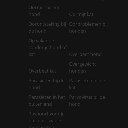
Oormijt bij een
hond
Oormijt kat
Oorontsteking bij
Oorproblemen bij
de hond
honden
Op vakantie
zonder je hond of
kat
Overbeet hond
Overgewicht
Overbeet kat
honden
Parasieten bij de
Parasieten bij de
hond
kat
Parasieten in het
Parvovirus bij de
buitenland
hond
Paspoort voor je
huisdier: wat je
moet weten