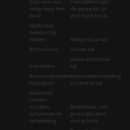
8 tips voor een
9 kerstlekkernijen
veilige kerst met
die gevaarlijk zijn
hond
voor hond en kat
Afgebroken
melktand bij
honden
Allergie bij de kat
Artrose hond
Artrose kat
Atopie bij hond en
Asiel kittens
kat
Baarmoederkanker
Baarmoederontsteking
bij konijnen
bij hond en kat
Babesia bij
honden –
oorzaken,
Berenklauw – een
symptomen en
gevaarlijke plant
behandeling
voor je hond