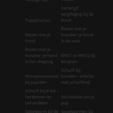
Rattengif
vergiftiging bij de
Puppycursus
hond
Reizen met je
Reizen met je
huisdier: je hond
hond
in de auto
Reizen met je
huisdier: je hond
RHD1 en RHD2 bij
in het vliegtuig
konijnen
Schurft bij
Rhinopneumonie
honden – infectie
bij paarden
met schurftmijt
Schurft bij je kat –
herkennen en
Socialisatie van je
behandelen
pup
Spoelworm bij de
Spoelwormen bij