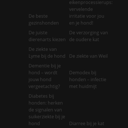
eikenprocessierups:
vervelende
De beste
irritatie voor jou
gezinshonden
en je hond!
De juiste
De verzorging van
dierenarts kiezen
de oudere kat
De ziekte van
Lyme bij de hond
De ziekte van Weil
Dementie bij je
hond – wordt
Demodex bij
jouw hond
honden – infectie
vergeetachtig?
met huidmijt
Diabetes bij
honden: herken
de signalen van
suikerziekte bij je
hond
Diarree bij je kat