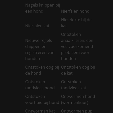
Nagels knippen bij
een hond
Nierfalen hond
Niesziekte bij de
Nierfalen kat
kat
Ontstoken
Nieuwe regels
anaalklieren: een
chippen en
veelvoorkomend
registreren van
probleem voor
honden
honden
Ontstoken oog bij
Ontstoken oog bij
de hond
de kat
Ontstoken
Ontstoken
tandvlees hond
tandvlees kat
Ontstoken
Ontwormen hond
voorhuid bij hond
(wormenkuur)
Ontwormen kat
Ontwormen pup