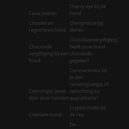
Cherry eye bij de
Cavia ziekten
hond
Chippen en
Chiropractie bij
registreren hond
dieren
Chocoladevergiftiging:
Chocolade
heeft jouw hond
vergiftiging bij een
chocolade
hond
gegeten?
Corona-stress bij
je dier:
verlatingsangst of
Coprofagie: poep
opluchting na
eten door honden
quarantaine?
Cryptorchidie bij
Crematie hond
de reu
De