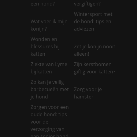
een hond?
vergiftigen?
Wintersport met
Wat voer ik mijn
de hond: tips en
konijn?
adviezen
Wonden en
blessures bij
Zet je konijn nooit
katten
alleen!
Ziekte van Lyme
Zijn kerstbomen
bij katten
giftig voor katten?
Zo kan je veilig
barbecueën met
Zorg voor je
je hond
hamster
Zorgen voor een
oude hond: tips
voor de
verzorging van
een senior hond