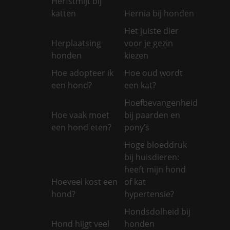
Herfstmijt bij
katten
Hernia bij honden
Het juiste dier
Herplaatsing
voor je gezin
honden
kiezen
Hoe adopteer ik
Hoe oud wordt
een hond?
een kat?
Hoefbevangenheid
Hoe vaak moet
bij paarden en
een hond eten?
pony’s
Hoge bloeddruk
bij huisdieren:
heeft mijn hond
Hoeveel kost een
of kat
hond?
hypertensie?
Hondsdolheid bij
Hond hijgt veel
honden