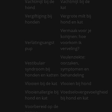
Vachtmijt bij de
Vachtmijt bij de
hond
kat
Vergiftiging bij
Vergrote milt bij
honden
hond en kat
Vermaak voor je
konijnen: hoe
Verlatingsangst
voorkom ik
pup
verveling?
Veulenziekte:
Vestibulair
oorzaken,
syndroom bij
symptomen en
honden en katten
behandeling
Vlooien bij de kat
Vlooien bij hond
Vlooienallergie bij
Voedselovergevoeligheid
hond en kat
bij hond en kat
Voorbereid op de