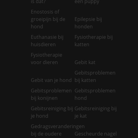
is dat?
een puppy
Enostosis of
groeipijn bij de
Epilepsie bij
hond
honden
Euthanasie bij
Fysiotherapie bij
huisdieren
katten
Fysiotherapie
voor dieren
Gebit kat
Gebitsproblemen
Gebit van je hond
bij katten
Gebitsproblemen
Gebitsproblemen
bij konijnen
hond
Gebitsreiniging bij
Gebitsreiniging bij
je hond
je kat
Gedragsveranderingen
bij de oudere
Gescheurde nagel