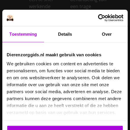
werkende
een trage
schildklier
schildklier
Is een kerstboom
giftig voor
Toestemming
Details
Over
Inentingen hond
honden?
Je hond heeft
Je cavia verzorgen
diarree
Dierenzorggids.nl maakt gebruik van cookies
Je hond wordt
We gebruiken cookies om content en advertenties te
geopereerd – wat
personaliseren, om functies voor social media te bieden
kan je
Je kat naar een
en om ons websiteverkeer te analyseren. Ook delen we
verwachten?
pension brengen
informatie over uw gebruik van onze site met onze
partners voor social media, adverteren en analyse. Deze
Je kat wordt
partners kunnen deze gegevens combineren met andere
geopereerd – wat
informatie die u aan ze heeft verstrekt of die ze hebben
kan je
Je kater laten
verzameld op basis van uw gebruik van hun services.
verwachten?
castreren
Je konijn laten
Je konijn laten