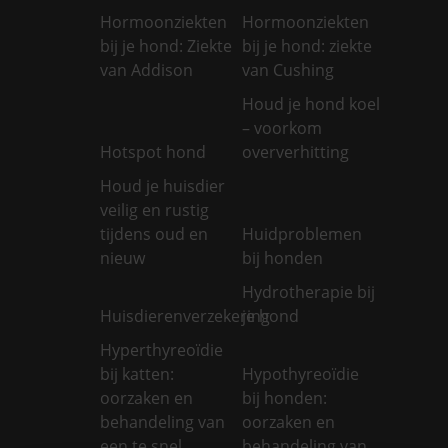
Hormoonziekten
Hormoonziekten
bij je hond: Ziekte
bij je hond: ziekte
van Addison
van Cushing
Houd je hond koel
– voorkom
Hotspot hond
oververhitting
Houd je huisdier
veilig en rustig
tijdens oud en
Huidproblemen
nieuw
bij honden
Hydrotherapie bij
Huisdierenverzekering
je hond
Hyperthyreoïdie
bij katten:
Hypothyreoïdie
oorzaken en
bij honden:
behandeling van
oorzaken en
een te snel
behandeling van