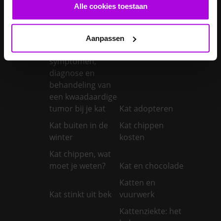
castreren
steriliseren
Alle cookies toestaan
Je konijnen
vaccineren
Kanker bij honden
Aanpassen
Kanker bij katten:
symptomen,
diagnose en
behandeling van
een kwaadaardige
tumor bij je kat
Kat adopteren
Kat buiten in de
Kat chippen
winter
kosten
Kat chippen, wat
moet je weten?
Kat en chocolade
Katten en
Kat stinkt uit bek
vuurwerk
Kattenziekte: het