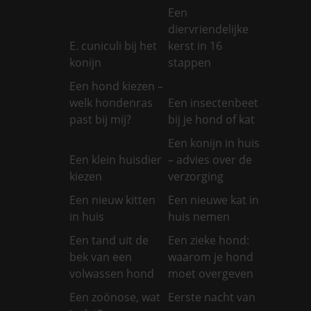
Een
diervriendelijke
E. cuniculi bij het
kerst in 16
konijn
stappen
Een hond kiezen –
welk hondenras
Een insectenbeet
past bij mij?
bij je hond of kat
Een konijn in huis
Een klein huisdier
– advies over de
kiezen
verzorging
Een nieuw kitten
Een nieuwe kat in
in huis
huis nemen
Een tand uit de
Een zieke hond:
bek van een
waarom je hond
volwassen hond
moet overgeven
Een zoönose, wat
Eerste nacht van