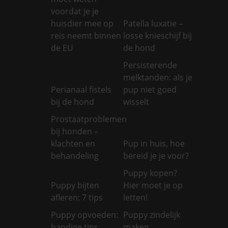
voordat je je
huisdier mee op
Patella luxatie –
reis neemt binnen
losse knieschijf bij
de EU
de hond
Persisterende
melktanden: als je
Perianaal fistels
pup niet goed
bij de hond
wisselt
Prostaatproblemen
bij honden –
klachten en
Pup in huis, hoe
behandeling
bereid je je voor?
Puppy kopen?
Puppy bijten
Hier moet je op
afleren: 7 tips
letten!
Puppy opvoeden:
Puppy zindelijk
handige tips
maken